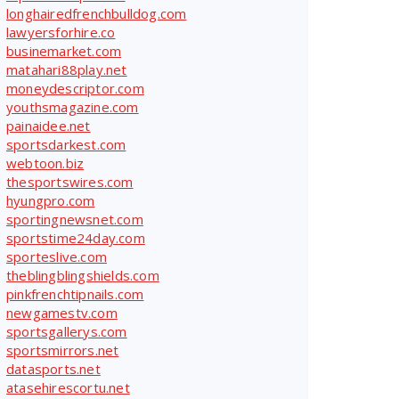
longhairedfrenchbulldog.com
lawyersforhire.co
businemarket.com
matahari88play.net
moneydescriptor.com
youthsmagazine.com
painaidee.net
sportsdarkest.com
webtoon.biz
thesportswires.com
hyungpro.com
sportingnewsnet.com
sportstime24day.com
sporteslive.com
theblingblingshields.com
pinkfrenchtipnails.com
newgamestv.com
sportsgallerys.com
sportsmirrors.net
datasports.net
atasehirescortu.net