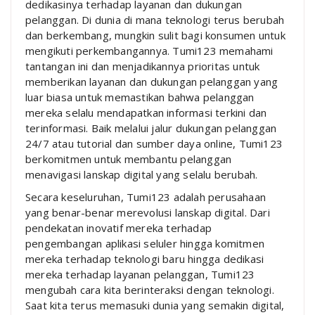
dedikasinya terhadap layanan dan dukungan
pelanggan. Di dunia di mana teknologi terus berubah
dan berkembang, mungkin sulit bagi konsumen untuk
mengikuti perkembangannya. Tumi123 memahami
tantangan ini dan menjadikannya prioritas untuk
memberikan layanan dan dukungan pelanggan yang
luar biasa untuk memastikan bahwa pelanggan
mereka selalu mendapatkan informasi terkini dan
terinformasi. Baik melalui jalur dukungan pelanggan
24/7 atau tutorial dan sumber daya online, Tumi123
berkomitmen untuk membantu pelanggan
menavigasi lanskap digital yang selalu berubah.
Secara keseluruhan, Tumi123 adalah perusahaan
yang benar-benar merevolusi lanskap digital. Dari
pendekatan inovatif mereka terhadap
pengembangan aplikasi seluler hingga komitmen
mereka terhadap teknologi baru hingga dedikasi
mereka terhadap layanan pelanggan, Tumi123
mengubah cara kita berinteraksi dengan teknologi.
Saat kita terus memasuki dunia yang semakin digital,