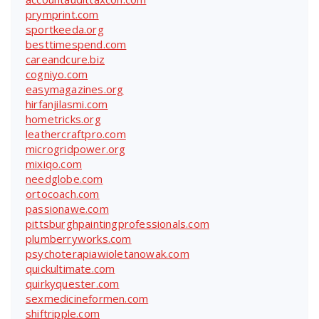
prymprint.com
sportkeeda.org
besttimespend.com
careandcure.biz
cogniyo.com
easymagazines.org
hirfanjilasmi.com
hometricks.org
leathercraftpro.com
microgridpower.org
mixiqo.com
needglobe.com
ortocoach.com
passionawe.com
pittsburghpaintingprofessionals.com
plumberryworks.com
psychoterapiawioletanowak.com
quickultimate.com
quirkyquester.com
sexmedicineformen.com
shiftripple.com