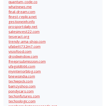
quantum-code.co
whatnews.me
final-dream.com
finest-replica.net
gestioneinh.info
prosportdaily.net
salesinvest22.com
teseract.org
trendy-ama-shop.com
ufabett732m7.com
visiofood.com
droidwindow.com
freeprsubmission.com
ufagold666.com
myinteriorblog.com
bnewsindia.com
techiepick.com
bamzyshop.com
pondycars.com
techonfutures.com
techoologic.com
raspberryketonescanada.org