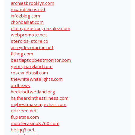
archiesbrooklyn.com
muambeiros.net
infozblog.com
chonbaihat.com
elblogdeoscargonzalez.com
webpromote.net
steroids-store.co
arteydecoracion.net
fithog.com
bestlaptopbestmonitor.com
georginaryland.com
roseandbasil.com
thewhitewhitelights.com
atdhe.ws
heckrodtwetland.org
halfheardinthestillness.com
mybestmassagechair.com
ericreed.net
fluxetine.com
mobilecasino8760.com
betqq3.net