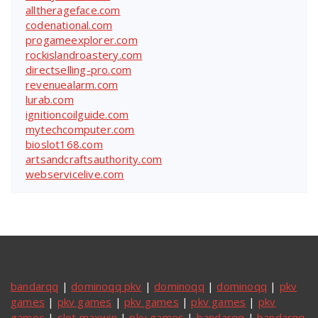
alltherageface.com
codenational.com
progameexplorer.com
rockislandroastery.com
directselling-pro.com
revenuealarm.com
lurab.com
ignitioncoilguide.com
mytechcomputer.com
bioslot168.com
artsandcraftsauthority.com
webservicelive.com
bandarqq
|
dominoqq pkv
|
dominoqq
|
dominoqq
|
pkv
games
|
pkv games
|
pkv games
|
pkv games
|
pkv
games
|
slot maxwin
|
pkv games
|
bandarqq
|
bandarqq