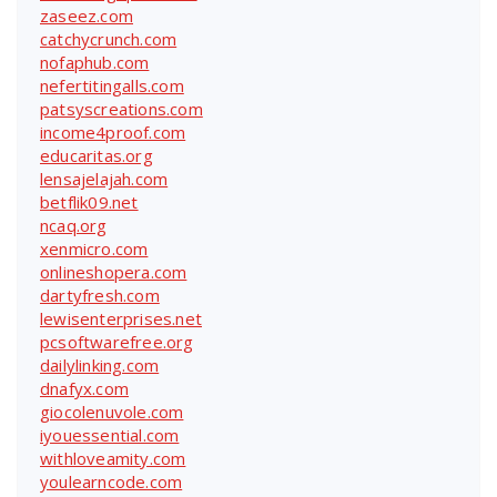
zaseez.com
catchycrunch.com
nofaphub.com
nefertitingalls.com
patsyscreations.com
income4proof.com
educaritas.org
lensajelajah.com
betflik09.net
ncaq.org
xenmicro.com
onlineshopera.com
dartyfresh.com
lewisenterprises.net
pcsoftwarefree.org
dailylinking.com
dnafyx.com
giocolenuvole.com
iyouessential.com
withloveamity.com
youlearncode.com