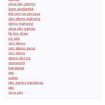
situs pkv games
login sbobet88
link slot terpercaya
slot demo mahjong
demo mahjong
situs pkv games
hk live draw
pg slot
slot demo
slot demo gacor
slot demo
demo slot pg
domino99
bandarqq
pkv
poker
pkv games bandarqq
pkv
situs pkv