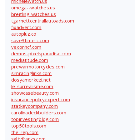
michelewatch.us
omega--watches.us
breitling-watches.us
tgarnettcentrallautoads.com
fixadvert.com
autopluz.co
save3time-c.com
vexonhcf.com
demos-pixelsparadise.com
mediatitude.com
prewarmotorcycles.com
simracinglinks.com
dosyamerkezi.net
le-surrealisme.com
showcasebeauty.com
insurancepolicyexpert.com
statkeycompany.com
carolinadeckbuilders.com
topinvestingblog.com
top50tools.com
the-rep.com
saltyfranks.com