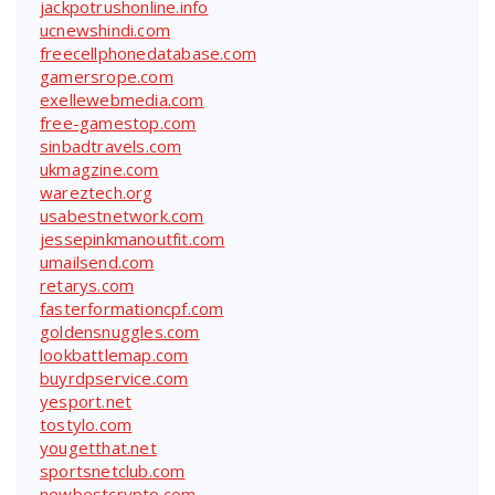
jackpotrushonline.info
ucnewshindi.com
freecellphonedatabase.com
gamersrope.com
exellewebmedia.com
free-gamestop.com
sinbadtravels.com
ukmagzine.com
wareztech.org
usabestnetwork.com
jessepinkmanoutfit.com
umailsend.com
retarys.com
fasterformationcpf.com
goldensnuggles.com
lookbattlemap.com
buyrdpservice.com
yesport.net
tostylo.com
yougetthat.net
sportsnetclub.com
newbestcrypto.com