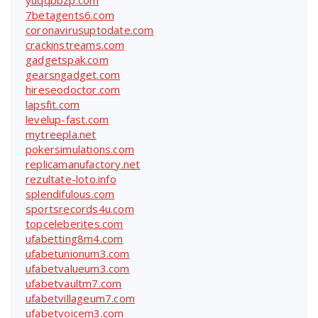
7betagents6.com
coronavirusuptodate.com
crackinstreams.com
gadgetspak.com
gearsngadget.com
hireseodoctor.com
lapsfit.com
levelup-fast.com
mytreepla.net
pokersimulations.com
replicamanufactory.net
rezultate-loto.info
splendifulous.com
sportsrecords4u.com
topceleberites.com
ufabetting8m4.com
ufabetunionum3.com
ufabetvalueum3.com
ufabetvaultm7.com
ufabetvillageum7.com
ufabetvoicem3.com