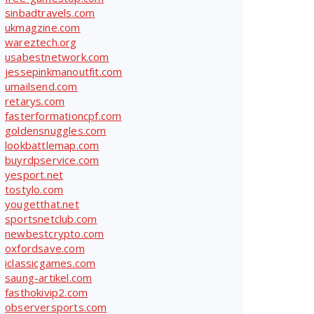
sinbadtravels.com
ukmagzine.com
wareztech.org
usabestnetwork.com
jessepinkmanoutfit.com
umailsend.com
retarys.com
fasterformationcpf.com
goldensnuggles.com
lookbattlemap.com
buyrdpservice.com
yesport.net
tostylo.com
yougetthat.net
sportsnetclub.com
newbestcrypto.com
oxfordsave.com
iclassicgames.com
saung-artikel.com
fasthokivip2.com
observersports.com