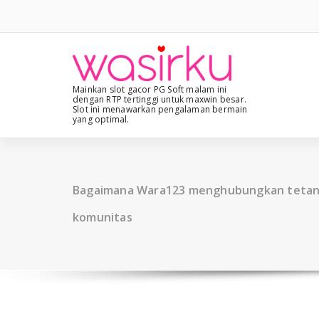
Skip
to
content
Mainkan slot gacor PG Soft malam ini
dengan RTP tertinggi untuk maxwin besar.
Slot ini menawarkan pengalaman bermain
yang optimal.
Bagaimana Wara123 menghubungkan teta
komunitas