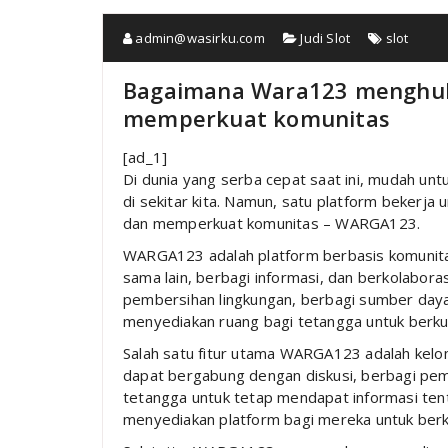
admin@wasirku.com
Judi Slot
slot
Bagaimana Wara123 menghu
memperkuat komunitas
[ad_1]
Di dunia yang serba cepat saat ini, mudah unt
di sekitar kita. Namun, satu platform beker
dan memperkuat komunitas – WARGA123.
WARGA123 adalah platform berbasis komunit
sama lain, berbagi informasi, dan berkolabor
pembersihan lingkungan, berbagi sumber day
menyediakan ruang bagi tetangga untuk berk
Salah satu fitur utama WARGA123 adalah kel
dapat bergabung dengan diskusi, berbagi pem
tetangga untuk tetap mendapat informasi ten
menyediakan platform bagi mereka untuk berko