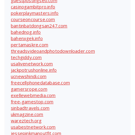
guestpostingseo.com
casinogambitpro.info
pokerplaymasters.info
courseoncourse.com
bantinbatdongsan247.com
bahednog.info
bahenxgek.info
pertamaskre.com
threadsvideoandphotodownloader.com
techgiddy.com
usalivenetwork.com
jackpotrushonline.info
ucnewshindi.com
freecellphonedatabase.com
gamersrope.com
exellewebmedia.com
free-gamestop.com
sinbadtravels.com
ukmagzine.com
wareztech.org
usabestnetwork.com
jessepinkmanoutfit.com