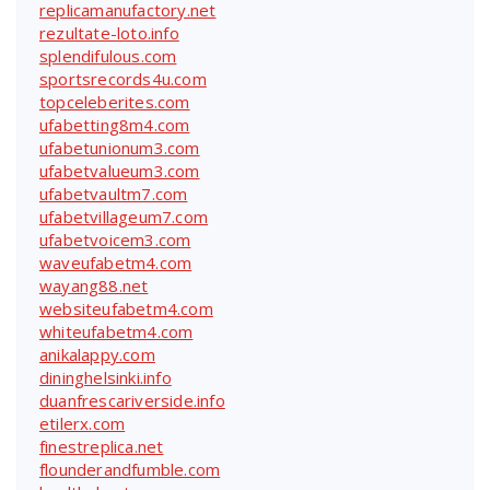
replicamanufactory.net
rezultate-loto.info
splendifulous.com
sportsrecords4u.com
topceleberites.com
ufabetting8m4.com
ufabetunionum3.com
ufabetvalueum3.com
ufabetvaultm7.com
ufabetvillageum7.com
ufabetvoicem3.com
waveufabetm4.com
wayang88.net
websiteufabetm4.com
whiteufabetm4.com
anikalappy.com
dininghelsinki.info
duanfrescariverside.info
etilerx.com
finestreplica.net
flounderandfumble.com