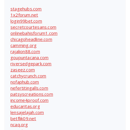
stagehubs.com
1x2forum.net
login99bet.com
secretcourtesans.com
onlinebahisforum1.com
chicagoheadline.com
camming.org
rajalion88.com
goupuntacana.com
riversedgepark.com
zaseez.com
catchycrunch.com
nofaphub.com
nefertitingalls.com
patsyscreations.com
income4proof.com
educaritas.org
lensajelajah.com
betflik09.net
ncaq.org