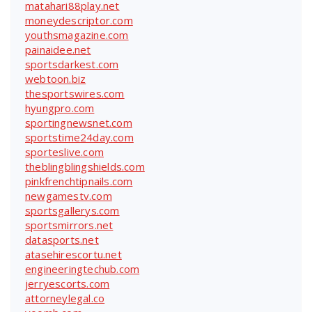
matahari88play.net
moneydescriptor.com
youthsmagazine.com
painaidee.net
sportsdarkest.com
webtoon.biz
thesportswires.com
hyungpro.com
sportingnewsnet.com
sportstime24day.com
sporteslive.com
theblingblingshields.com
pinkfrenchtipnails.com
newgamestv.com
sportsgallerys.com
sportsmirrors.net
datasports.net
atasehirescortu.net
engineeringtechub.com
jerryescorts.com
attorneylegal.co