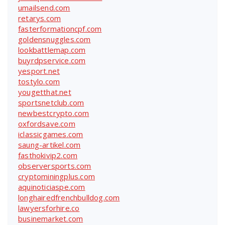
umailsend.com
retarys.com
fasterformationcpf.com
goldensnuggles.com
lookbattlemap.com
buyrdpservice.com
yesport.net
tostylo.com
yougetthat.net
sportsnetclub.com
newbestcrypto.com
oxfordsave.com
iclassicgames.com
saung-artikel.com
fasthokivip2.com
observersports.com
cryptominingplus.com
aquinoticiaspe.com
longhairedfrenchbulldog.com
lawyersforhire.co
businemarket.com