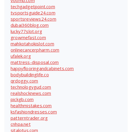
voomb.com
techgadgetpoint.com
tvsportsguide24.com
sportsreviews24.com
dubai360blog.com
lucky77slot.org
growmefast.com
mahkotahokislot.com
onlinecancerpharm.com
ufalek.org
mattress-disposal.com
happyflooringandcabinets.com
bodybuildinglife.co
qrdoggy.com
technologygud.com
realshocknews.com
pickgb.com
healthmistakes.com
ksfashiondresses.com
patterntrader.org
cnhpa.net
sitalotus.com