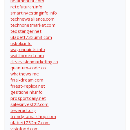
healthohunt.com
retefuturah.info
smartinvestinginfo.info
technewsalliance.com
technonetmarket.com
tedstanger.net
ufabett732um3.com
uskola.info
wagonpaints.info
waitfornext.com
clearvisionmarketing.co
quantum-code.co
whatnews.me
final-dream.com
finest-replica.net
gestioneinh.info
prosportdaily.net
salesinvest22.com
teseract.org
trendy-ama-shop.com
ufabett732m7.com
visiofood.com