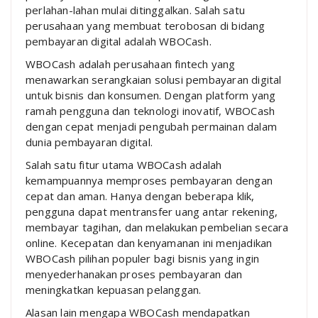
perlahan-lahan mulai ditinggalkan. Salah satu
perusahaan yang membuat terobosan di bidang
pembayaran digital adalah WBOCash.
WBOCash adalah perusahaan fintech yang
menawarkan serangkaian solusi pembayaran digital
untuk bisnis dan konsumen. Dengan platform yang
ramah pengguna dan teknologi inovatif, WBOCash
dengan cepat menjadi pengubah permainan dalam
dunia pembayaran digital.
Salah satu fitur utama WBOCash adalah
kemampuannya memproses pembayaran dengan
cepat dan aman. Hanya dengan beberapa klik,
pengguna dapat mentransfer uang antar rekening,
membayar tagihan, dan melakukan pembelian secara
online. Kecepatan dan kenyamanan ini menjadikan
WBOCash pilihan populer bagi bisnis yang ingin
menyederhanakan proses pembayaran dan
meningkatkan kepuasan pelanggan.
Alasan lain mengapa WBOCash mendapatkan