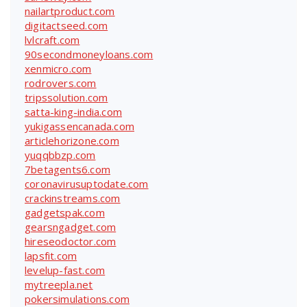
nailartproduct.com
digitactseed.com
lvlcraft.com
90secondmoneyloans.com
xenmicro.com
rodrovers.com
tripssolution.com
satta-king-india.com
yukigassencanada.com
articlehorizone.com
yuqqbbzp.com
7betagents6.com
coronavirusuptodate.com
crackinstreams.com
gadgetspak.com
gearsngadget.com
hireseodoctor.com
lapsfit.com
levelup-fast.com
mytreepla.net
pokersimulations.com