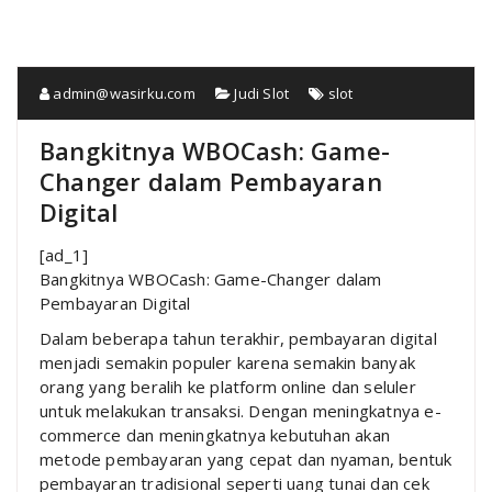
admin@wasirku.com
Judi Slot
slot
Bangkitnya WBOCash: Game-
Changer dalam Pembayaran
Digital
[ad_1]
Bangkitnya WBOCash: Game-Changer dalam
Pembayaran Digital
Dalam beberapa tahun terakhir, pembayaran digital
menjadi semakin populer karena semakin banyak
orang yang beralih ke platform online dan seluler
untuk melakukan transaksi. Dengan meningkatnya e-
commerce dan meningkatnya kebutuhan akan
metode pembayaran yang cepat dan nyaman, bentuk
pembayaran tradisional seperti uang tunai dan cek