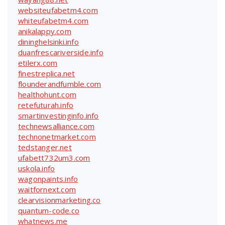
websiteufabetm4.com
whiteufabetm4.com
anikalappy.com
dininghelsinki.info
duanfrescariverside.info
etilerx.com
finestreplica.net
flounderandfumble.com
healthohunt.com
retefuturah.info
smartinvestinginfo.info
technewsalliance.com
technonetmarket.com
tedstanger.net
ufabett732um3.com
uskola.info
wagonpaints.info
waitfornext.com
clearvisionmarketing.co
quantum-code.co
whatnews.me