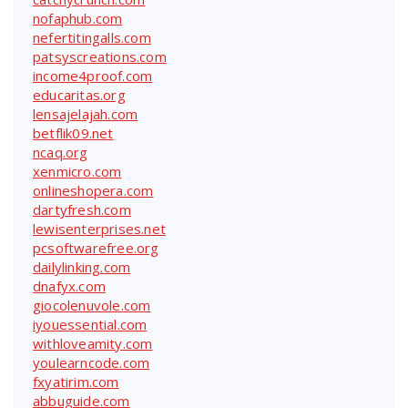
nofaphub.com
nefertitingalls.com
patsyscreations.com
income4proof.com
educaritas.org
lensajelajah.com
betflik09.net
ncaq.org
xenmicro.com
onlineshopera.com
dartyfresh.com
lewisenterprises.net
pcsoftwarefree.org
dailylinking.com
dnafyx.com
giocolenuvole.com
iyouessential.com
withloveamity.com
youlearncode.com
fxyatirim.com
abbuguide.com