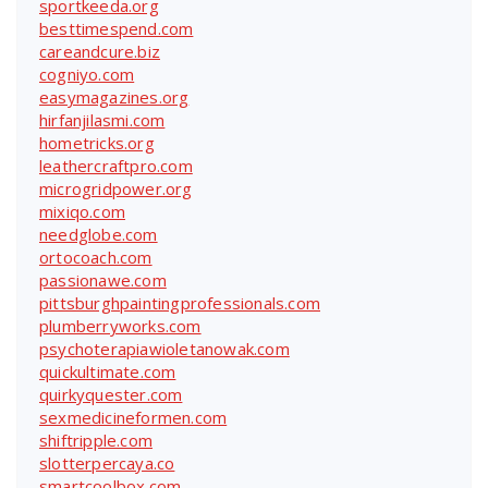
sportkeeda.org
besttimespend.com
careandcure.biz
cogniyo.com
easymagazines.org
hirfanjilasmi.com
hometricks.org
leathercraftpro.com
microgridpower.org
mixiqo.com
needglobe.com
ortocoach.com
passionawe.com
pittsburghpaintingprofessionals.com
plumberryworks.com
psychoterapiawioletanowak.com
quickultimate.com
quirkyquester.com
sexmedicineformen.com
shiftripple.com
slotterpercaya.co
smartcoolbox.com