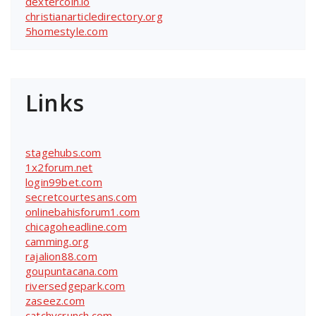
dextercoin.io
christianarticledirectory.org
5homestyle.com
Links
stagehubs.com
1x2forum.net
login99bet.com
secretcourtesans.com
onlinebahisforum1.com
chicagoheadline.com
camming.org
rajalion88.com
goupuntacana.com
riversedgepark.com
zaseez.com
catchycrunch.com