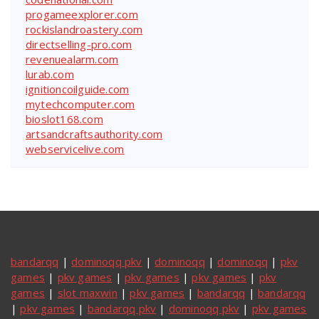
progameexplorer.com
rockislandroastery.com
directselling-pro.com
revenuealarm.com
lurab.com
ignitioncoilguide.com
mytechcomputer.com
bioslot168.com
artsandcraftsauthority.com
webservicelive.com
bandarqq
|
dominoqq pkv
|
dominoqq
|
dominoqq
|
pkv
games
|
pkv games
|
pkv games
|
pkv games
|
pkv
games
|
slot maxwin
|
pkv games
|
bandarqq
|
bandarqq
|
pkv games
|
bandarqq pkv
|
dominoqq pkv
|
pkv games