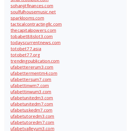
sohanjitfinances.com
soulfulhousemusic.net
sparklooms.com
tacticalcontractingllc.com
thecapitalpowers.com
tobabet88slot3.com
todayscurrentnews.com
totobet77.asia
totobet77.org
trendingpublication.com
ufabettererum3.com
ufabettermentm4.com
ufabettersum7.com
ufabettinwm7.com
ufabettinwum3.com
ufabetunitedm3.com
ufabetunitedm7.com
ufabetuskedm7.com
ufabetutoredm3.com
ufabetutoredm7.com
ufabetvalleyum3.com