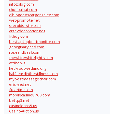
infozblog.com
chonbaihat.com
elblogdeoscargonzalez.com
webpromote.net
steroids-store.co
arteydecoracion.net
fithog.com
bestlaptopbestmonitor.com
georginaryland.com
roseandbasil.com
thewhitewhitelights.com
atdhe.ws
heckrodtwetland.org
halfheardinthestillness.com
mybestmassagechair.com
ericreed.net
fluxetine.com
mobilecasino8760.com
betqq3.net
casinoloans5.us
CasinoAuction.us