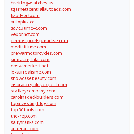
breitling-watches.us
tgarnettcentrallautoads.com
fixadvert.com
autopluz.co
save3time-c.com
vexonhcf.com
demos-pixelsparadise.com
mediatitude.com
prewarmotorcycles.com
simracinglinks.com
dosyamerkezi.net
le-surrealisme.com
showcasebeauty.com
insurancepolicyexpert.com
statkeycompany.com
carolinadeckbuilders.com
topinvestingblog.com
top50tools.com
the-rep.com
saltyfranks.com
annerani.com