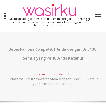
Skip
to
content
Mainkan slot gacor PG Soft malam ini dengan RTP tertinggi
untuk maxwin besar. Slot ini menawarkan pengalaman
bermain yang optimal.
Bebaskan Sisi Kompetitif Anda dengan Uno138:
Semua yang Perlu Anda Ketahui
Home
/
Judi Slot
/
Bebaskan Sisi Kompetitif Anda dengan Uno138: Semua
yang Perlu Anda Ketahui