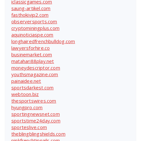
iclassicgames.com
saung-artikel.com
fasthokivip2.com
observersports.com
cryptominingplus.com
aquinoticiaspe.com
longhairedfrenchbulldog.com
lawyersforhire.co
businemarket.com
matahari88play.net
moneydescriptor.com
youthsmagazine.com
painaidee.net
sportsdarkest.com
webtoon.biz
thesportswires.com
hyungpro.com
sportingnewsnet.com
sportstime24day.com
sporteslive.com
theblingblingshields.com
pinkfrenchtipnails.com