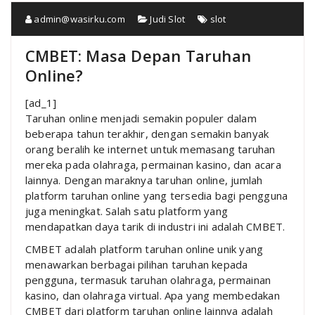
admin@wasirku.com
Judi Slot
slot
CMBET: Masa Depan Taruhan
Online?
[ad_1]
Taruhan online menjadi semakin populer dalam
beberapa tahun terakhir, dengan semakin banyak
orang beralih ke internet untuk memasang taruhan
mereka pada olahraga, permainan kasino, dan acara
lainnya. Dengan maraknya taruhan online, jumlah
platform taruhan online yang tersedia bagi pengguna
juga meningkat. Salah satu platform yang
mendapatkan daya tarik di industri ini adalah CMBET.
CMBET adalah platform taruhan online unik yang
menawarkan berbagai pilihan taruhan kepada
pengguna, termasuk taruhan olahraga, permainan
kasino, dan olahraga virtual. Apa yang membedakan
CMBET dari platform taruhan online lainnya adalah