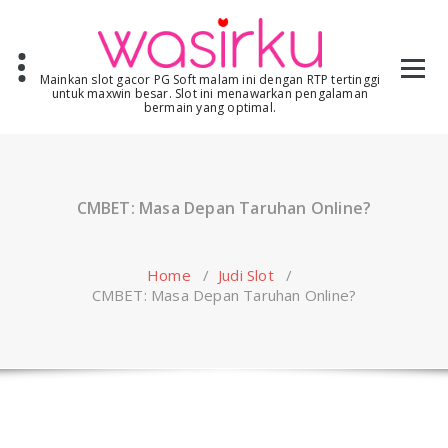
Skip
to
content
Mainkan slot gacor PG Soft malam ini dengan RTP tertinggi
untuk maxwin besar. Slot ini menawarkan pengalaman
bermain yang optimal.
CMBET: Masa Depan Taruhan Online?
Home
/
Judi Slot
/
CMBET: Masa Depan Taruhan Online?