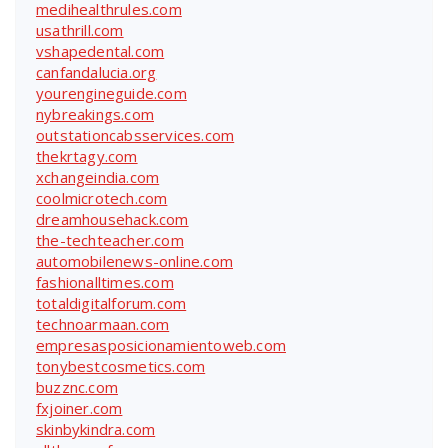
medihealthrules.com
usathrill.com
vshapedental.com
canfandalucia.org
yourengineguide.com
nybreakings.com
outstationcabsservices.com
thekrtagy.com
xchangeindia.com
coolmicrotech.com
dreamhousehack.com
the-techteacher.com
automobilenews-online.com
fashionalltimes.com
totaldigitalforum.com
technoarmaan.com
empresasposicionamientoweb.com
tonybestcosmetics.com
buzznc.com
fxjoiner.com
skinbykindra.com