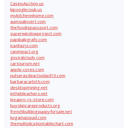
CasinoAuction.us
kipooglecouk.us
mykitchennhome.com
aumoulinvert.com
thefoodiepassport.com
superwindowproject.com
papibakigrafo.com
icanhazjs.com
canimpact.org
goviralstudy.com
cartourism.net
apple-cores.com
pulserasdeactividad10.com
barbaracarlotti.com
desktopmining.net
inthebleachers.net
lexapro-rx-store.com
buyskincareproducts.org
frenchbulldogpuppyforsale.net
kogamasquid.com
themultiplicationtablechart.com