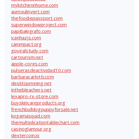
mykitchennhome.com
aumoulinvert.com
thefoodiepassport.com
superwindowproject.com
papibakigrafo.com
icanhazjs.com
canimpact.org
goviralstudy.com
cartourism.net
apple-cores.com
pulserasdeactividad10.com
barbaracarlotti.com
desktopmining.net
inthebleachers.net
lexapro-rx-store.com
buyskincareproducts.org
frenchbulldogpuppyforsale.net
kogamasquid.com
themultiplicationtablechart.com
casinoglamour.org
dextercoin.io