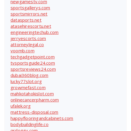
newgamestv.com
sportsgallerys.com
sportsmirrors.net
datasports.net
atasehirescortu.net
engineeringtechub.com
jerryescorts.com
attorneylegal.co
voomb.com
techgadgetpoint.com
tvsportsguide24.com
sportsreviews24.com
dubai360blog.com
lucky77slot.org
growmefast.com
mahkotahokislot.com
onlinecancerpharm.com
ufalek.org
mattress-disposal.com
happyflooringandcabinets.com
bodybuildinglife.co
qrdoggy.com