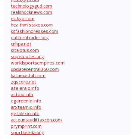
technologygud.com
realshocknews.com
pickgb.com
healthmistakes.com
ksfashiondresses.com
patterntrader.org
cnhpa.net
sitalotus.com
supernotes.org
worldsportsempires.com
updatecentral360.com
katamastah.com
zqscore.net
aseleraio.info
asticio.info
egardenio.info
arxteamio.info
getalexio.info
accountaudittaxcon.com
prymprint.com
sportkeeda.org