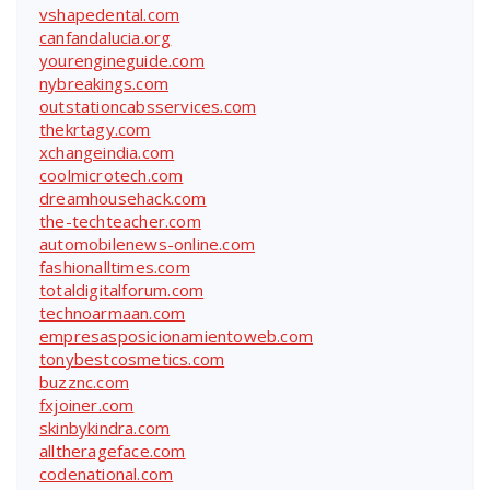
vshapedental.com
canfandalucia.org
yourengineguide.com
nybreakings.com
outstationcabsservices.com
thekrtagy.com
xchangeindia.com
coolmicrotech.com
dreamhousehack.com
the-techteacher.com
automobilenews-online.com
fashionalltimes.com
totaldigitalforum.com
technoarmaan.com
empresasposicionamientoweb.com
tonybestcosmetics.com
buzznc.com
fxjoiner.com
skinbykindra.com
alltherageface.com
codenational.com