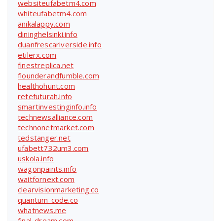
websiteufabetm4.com
whiteufabetm4.com
anikalappy.com
dininghelsinki.info
duanfrescariverside.info
etilerx.com
finestreplica.net
flounderandfumble.com
healthohunt.com
retefuturah.info
smartinvestinginfo.info
technewsalliance.com
technonetmarket.com
tedstanger.net
ufabett732um3.com
uskola.info
wagonpaints.info
waitfornext.com
clearvisionmarketing.co
quantum-code.co
whatnews.me
final-dream.com