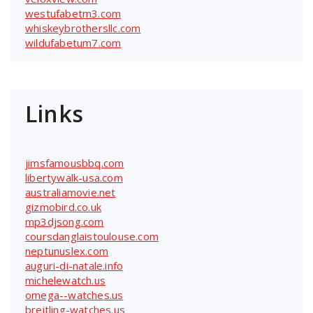
westufabetm3.com
whiskeybrothersllc.com
wildufabetum7.com
Links
jimsfamousbbq.com
libertywalk-usa.com
australiamovie.net
gizmobird.co.uk
mp3djsong.com
coursdanglaistoulouse.com
neptunuslex.com
auguri-di-natale.info
michelewatch.us
omega--watches.us
breitling-watches.us