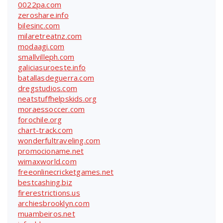
0022pa.com
zeroshare.info
bilesinc.com
milaretreatnz.com
modaagi.com
smallvilleph.com
galiciasuroeste.info
batallasdeguerra.com
dregstudios.com
neatstuffhelpskids.org
moraessoccer.com
forochile.org
chart-track.com
wonderfultraveling.com
promocioname.net
wimaxworld.com
freeonlinecricketgames.net
bestcashing.biz
firerestrictions.us
archiesbrooklyn.com
muambeiros.net