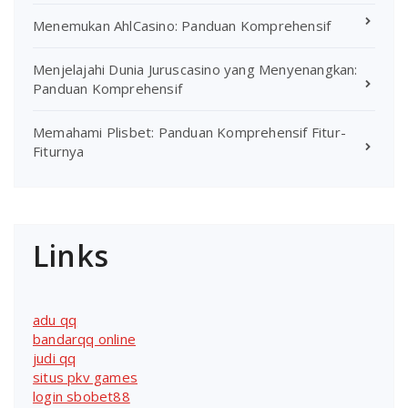
Menemukan AhlCasino: Panduan Komprehensif
Menjelajahi Dunia Juruscasino yang Menyenangkan:
Panduan Komprehensif
Memahami Plisbet: Panduan Komprehensif Fitur-
Fiturnya
Links
adu qq
bandarqq online
judi qq
situs pkv games
login sbobet88