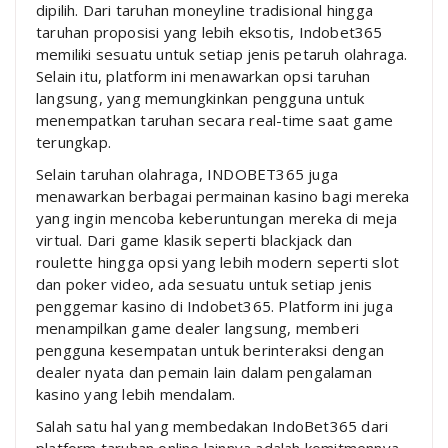
dipilih. Dari taruhan moneyline tradisional hingga
taruhan proposisi yang lebih eksotis, Indobet365
memiliki sesuatu untuk setiap jenis petaruh olahraga.
Selain itu, platform ini menawarkan opsi taruhan
langsung, yang memungkinkan pengguna untuk
menempatkan taruhan secara real-time saat game
terungkap.
Selain taruhan olahraga, INDOBET365 juga
menawarkan berbagai permainan kasino bagi mereka
yang ingin mencoba keberuntungan mereka di meja
virtual. Dari game klasik seperti blackjack dan
roulette hingga opsi yang lebih modern seperti slot
dan poker video, ada sesuatu untuk setiap jenis
penggemar kasino di Indobet365. Platform ini juga
menampilkan game dealer langsung, memberi
pengguna kesempatan untuk berinteraksi dengan
dealer nyata dan pemain lain dalam pengalaman
kasino yang lebih mendalam.
Salah satu hal yang membedakan IndoBet365 dari
platform taruhan online lainnya adalah komitmennya