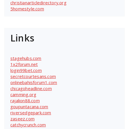
christianarticledirectory.org
5homestyle.com
Links
stagehubs.com
1x2forum.net
login99bet.com
secretcourtesans.com
onlinebahisforum1.com
chicagoheadline.com
camming.org
rajalion88.com
goupuntacana.com
riversedgepark.com
zaseez.com
catchycrunch.com