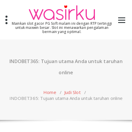
Skip
to
content
Mainkan slot gacor PG Soft malam ini dengan RTP tertinggi
untuk maxwin besar. Slot ini menawarkan pengalaman
bermain yang optimal.
INDOBET365: Tujuan utama Anda untuk taruhan
online
Home
/
Judi Slot
/
INDOBET365: Tujuan utama Anda untuk taruhan online