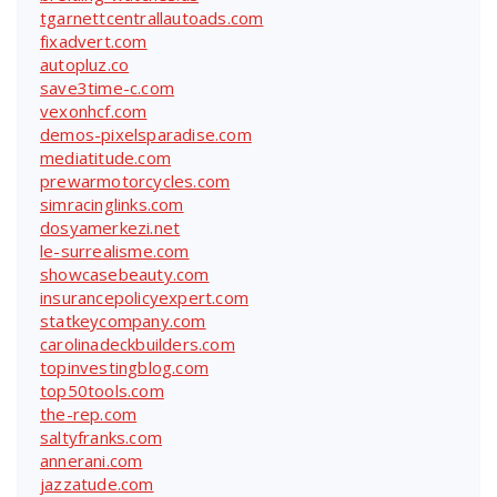
tgarnettcentrallautoads.com
fixadvert.com
autopluz.co
save3time-c.com
vexonhcf.com
demos-pixelsparadise.com
mediatitude.com
prewarmotorcycles.com
simracinglinks.com
dosyamerkezi.net
le-surrealisme.com
showcasebeauty.com
insurancepolicyexpert.com
statkeycompany.com
carolinadeckbuilders.com
topinvestingblog.com
top50tools.com
the-rep.com
saltyfranks.com
annerani.com
jazzatude.com