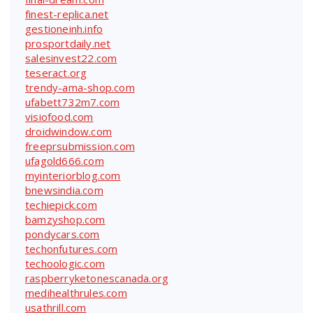
finest-replica.net
gestioneinh.info
prosportdaily.net
salesinvest22.com
teseract.org
trendy-ama-shop.com
ufabett732m7.com
visiofood.com
droidwindow.com
freeprsubmission.com
ufagold666.com
myinteriorblog.com
bnewsindia.com
techiepick.com
bamzyshop.com
pondycars.com
techonfutures.com
techoologic.com
raspberryketonescanada.org
medihealthrules.com
usathrill.com