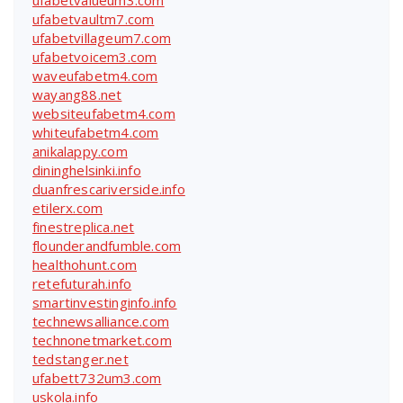
ufabetvaultm7.com
ufabetvillageum7.com
ufabetvoicem3.com
waveufabetm4.com
wayang88.net
websiteufabetm4.com
whiteufabetm4.com
anikalappy.com
dininghelsinki.info
duanfrescariverside.info
etilerx.com
finestreplica.net
flounderandfumble.com
healthohunt.com
retefuturah.info
smartinvestinginfo.info
technewsalliance.com
technonetmarket.com
tedstanger.net
ufabett732um3.com
uskola.info