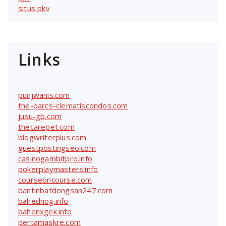
situs pkv
Links
punjwanis.com
the-parcs-clematiscondos.com
jusu-gb.com
thecarepet.com
blogwriterplus.com
guestpostingseo.com
casinogambitpro.info
pokerplaymasters.info
courseoncourse.com
bantinbatdongsan247.com
bahednog.info
bahenxgek.info
pertamaskre.com