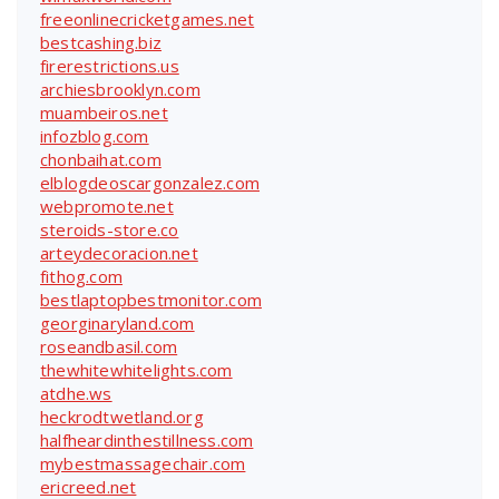
freeonlinecricketgames.net
bestcashing.biz
firerestrictions.us
archiesbrooklyn.com
muambeiros.net
infozblog.com
chonbaihat.com
elblogdeoscargonzalez.com
webpromote.net
steroids-store.co
arteydecoracion.net
fithog.com
bestlaptopbestmonitor.com
georginaryland.com
roseandbasil.com
thewhitewhitelights.com
atdhe.ws
heckrodtwetland.org
halfheardinthestillness.com
mybestmassagechair.com
ericreed.net