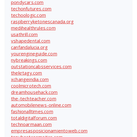
pondycars.com
techonfutures.com
techoologic.com
raspberryketonescanada.org
medihealthrules.com
usathrill.com
vshapedental.com
canfandalucia.org
yourengineguide.com
nybreakings.com
outstationcabsservices.com
thekrtagy.com
xchangeindia.com
coolmicrotech.com
dreamhousehack.com
the-techteacher.com
automobilenews-online.com
fashionalltimes.com
totaldigitalforum.com
technoarmaan.com
empresasposicionamientoweb.com
tonybestcosmetics.com