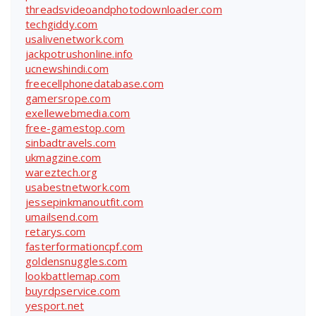
threadsvideoandphotodownloader.com
techgiddy.com
usalivenetwork.com
jackpotrushonline.info
ucnewshindi.com
freecellphonedatabase.com
gamersrope.com
exellewebmedia.com
free-gamestop.com
sinbadtravels.com
ukmagzine.com
wareztech.org
usabestnetwork.com
jessepinkmanoutfit.com
umailsend.com
retarys.com
fasterformationcpf.com
goldensnuggles.com
lookbattlemap.com
buyrdpservice.com
yesport.net