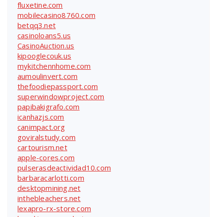
fluxetine.com
mobilecasino8760.com
betqq3.net
casinoloans5.us
CasinoAuction.us
kipooglecouk.us
mykitchennhome.com
aumoulinvert.com
thefoodiepassport.com
superwindowproject.com
papibakigrafo.com
icanhazjs.com
canimpact.org
goviralstudy.com
cartourism.net
apple-cores.com
pulserasdeactividad10.com
barbaracarlotti.com
desktopmining.net
inthebleachers.net
lexapro-rx-store.com