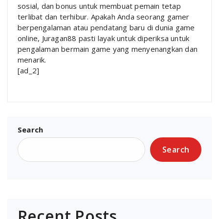
sosial, dan bonus untuk membuat pemain tetap
terlibat dan terhibur. Apakah Anda seorang gamer
berpengalaman atau pendatang baru di dunia game
online, Juragan88 pasti layak untuk diperiksa untuk
pengalaman bermain game yang menyenangkan dan
menarik.
[ad_2]
Search
Search
Recent Posts