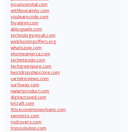
iyouessential.com
withloveamity.com
youlearncode.com
fxyatirim.com
abbuguide.com
technologyresult.com
webhostingoffers.org
whatszow.com
ehomeamerca.com
techintendo.com
techgreenpure.com
bestdropshipstore.com
cartelreviews.com
surfsway.com
nailartproduct.com
digitactseed.com
lvlcraft.com
90secondmoneyloans.com
xenmicro.com
rodrovers.com
tripssolution.com