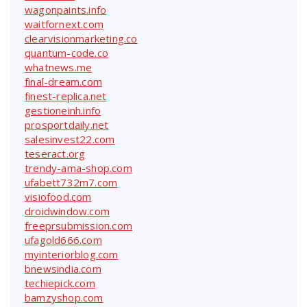
wagonpaints.info
waitfornext.com
clearvisionmarketing.co
quantum-code.co
whatnews.me
final-dream.com
finest-replica.net
gestioneinh.info
prosportdaily.net
salesinvest22.com
teseract.org
trendy-ama-shop.com
ufabett732m7.com
visiofood.com
droidwindow.com
freeprsubmission.com
ufagold666.com
myinteriorblog.com
bnewsindia.com
techiepick.com
bamzyshop.com