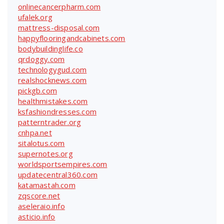
onlinecancerpharm.com
ufalek.org
mattress-disposal.com
happyflooringandcabinets.com
bodybuildinglife.co
qrdoggy.com
technologygud.com
realshocknews.com
pickgb.com
healthmistakes.com
ksfashiondresses.com
patterntrader.org
cnhpa.net
sitalotus.com
supernotes.org
worldsportsempires.com
updatecentral360.com
katamastah.com
zqscore.net
aseleraio.info
asticio.info