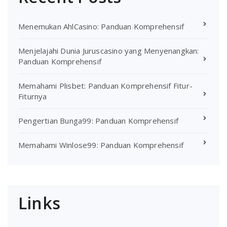
Menemukan AhlCasino: Panduan Komprehensif
Menjelajahi Dunia Juruscasino yang Menyenangkan:
Panduan Komprehensif
Memahami Plisbet: Panduan Komprehensif Fitur-
Fiturnya
Pengertian Bunga99: Panduan Komprehensif
Memahami Winlose99: Panduan Komprehensif
Links