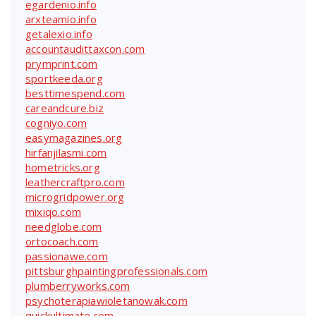
egardenio.info
arxteamio.info
getalexio.info
accountaudittaxcon.com
prymprint.com
sportkeeda.org
besttimespend.com
careandcure.biz
cogniyo.com
easymagazines.org
hirfanjilasmi.com
hometricks.org
leathercraftpro.com
microgridpower.org
mixiqo.com
needglobe.com
ortocoach.com
passionawe.com
pittsburghpaintingprofessionals.com
plumberryworks.com
psychoterapiawioletanowak.com
quickultimate.com