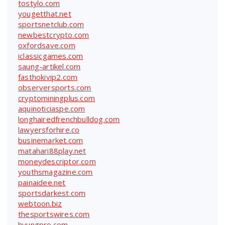
tostylo.com
yougetthat.net
sportsnetclub.com
newbestcrypto.com
oxfordsave.com
iclassicgames.com
saung-artikel.com
fasthokivip2.com
observersports.com
cryptominingplus.com
aquinoticiaspe.com
longhairedfrenchbulldog.com
lawyersforhire.co
businemarket.com
matahari88play.net
moneydescriptor.com
youthsmagazine.com
painaidee.net
sportsdarkest.com
webtoon.biz
thesportswires.com
hyungpro.com