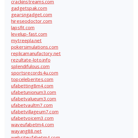
crackinstreams.com
gadgetspak.com
gearsngadget.com
hireseodoctor.com
lapsfit.com
levelup-fast.com
mytreepla.net
pokersimulations.com
replicamanufactory.net
rezultate-loto.info
splendifulous.com
sportsrecords4u.com
topceleberites.com
ufabetting8m4.com
ufabetunionum3.com
ufabetvalueum3.com
ufabetvaultm7.com
ufabetvillageum7.com
ufabetvoicem3.com
waveufabetm4.com
wayang88.net
websiteufabetm4.com