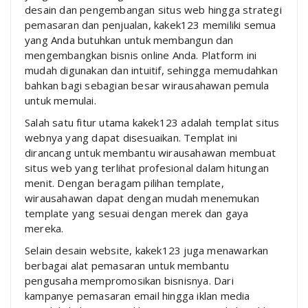
desain dan pengembangan situs web hingga strategi
pemasaran dan penjualan, kakek123 memiliki semua
yang Anda butuhkan untuk membangun dan
mengembangkan bisnis online Anda. Platform ini
mudah digunakan dan intuitif, sehingga memudahkan
bahkan bagi sebagian besar wirausahawan pemula
untuk memulai.
Salah satu fitur utama kakek123 adalah templat situs
webnya yang dapat disesuaikan. Templat ini
dirancang untuk membantu wirausahawan membuat
situs web yang terlihat profesional dalam hitungan
menit. Dengan beragam pilihan template,
wirausahawan dapat dengan mudah menemukan
template yang sesuai dengan merek dan gaya
mereka.
Selain desain website, kakek123 juga menawarkan
berbagai alat pemasaran untuk membantu
pengusaha mempromosikan bisnisnya. Dari
kampanye pemasaran email hingga iklan media