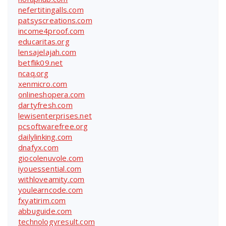
nefertitingalls.com
patsyscreations.com
income4proof.com
educaritas.org
lensajelajah.com
betflik09.net
ncaq.org
xenmicro.com
onlineshopera.com
dartyfresh.com
lewisenterprises.net
pcsoftwarefree.org
dailylinking.com
dnafyx.com
giocolenuvole.com
iyouessential.com
withloveamity.com
youlearncode.com
fxyatirim.com
abbuguide.com
technologyresult.com