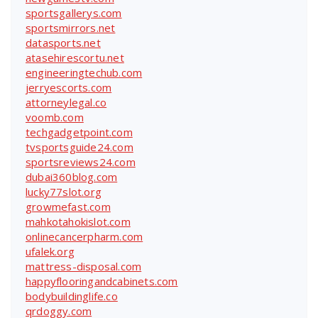
sportsgallerys.com
sportsmirrors.net
datasports.net
atasehirescortu.net
engineeringtechub.com
jerryescorts.com
attorneylegal.co
voomb.com
techgadgetpoint.com
tvsportsguide24.com
sportsreviews24.com
dubai360blog.com
lucky77slot.org
growmefast.com
mahkotahokislot.com
onlinecancerpharm.com
ufalek.org
mattress-disposal.com
happyflooringandcabinets.com
bodybuildinglife.co
qrdoggy.com