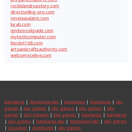
rockislandroastery.com
directselling-pro.com
revenuealarm.com
lurab.com
ignitioncoilguide.com
mytechcomputer.com
bioslot168.com
artsandcraftsauthority.com
webservicelive.com
bandarqq
|
dominoqq pkv
|
dominoqq
|
dominoqq
|
pkv
games
|
pkv games
|
pkv games
|
pkv games
|
pkv
games
|
slot maxwin
|
pkv games
|
bandarqq
|
bandarqq
|
pkv games
|
bandarqq pkv
|
dominoqq pkv
|
pkv games
|
qq poker
|
dominoqq
|
pkv games