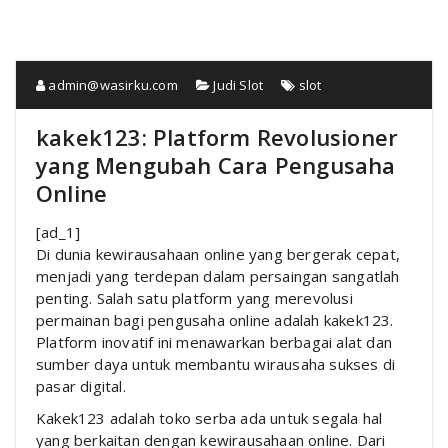
admin@wasirku.com
Judi Slot
slot
kakek123: Platform Revolusioner
yang Mengubah Cara Pengusaha
Online
[ad_1]
Di dunia kewirausahaan online yang bergerak cepat,
menjadi yang terdepan dalam persaingan sangatlah
penting. Salah satu platform yang merevolusi
permainan bagi pengusaha online adalah kakek123.
Platform inovatif ini menawarkan berbagai alat dan
sumber daya untuk membantu wirausaha sukses di
pasar digital.
Kakek123 adalah toko serba ada untuk segala hal
yang berkaitan dengan kewirausahaan online. Dari