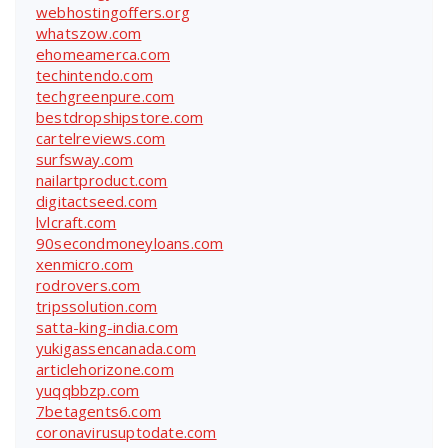
webhostingoffers.org
whatszow.com
ehomeamerca.com
techintendo.com
techgreenpure.com
bestdropshipstore.com
cartelreviews.com
surfsway.com
nailartproduct.com
digitactseed.com
lvlcraft.com
90secondmoneyloans.com
xenmicro.com
rodrovers.com
tripssolution.com
satta-king-india.com
yukigassencanada.com
articlehorizone.com
yuqqbbzp.com
7betagents6.com
coronavirusuptodate.com