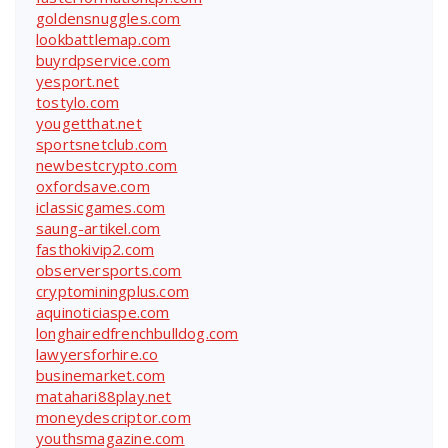
goldensnuggles.com
lookbattlemap.com
buyrdpservice.com
yesport.net
tostylo.com
yougetthat.net
sportsnetclub.com
newbestcrypto.com
oxfordsave.com
iclassicgames.com
saung-artikel.com
fasthokivip2.com
observersports.com
cryptominingplus.com
aquinoticiaspe.com
longhairedfrenchbulldog.com
lawyersforhire.co
businemarket.com
matahari88play.net
moneydescriptor.com
youthsmagazine.com