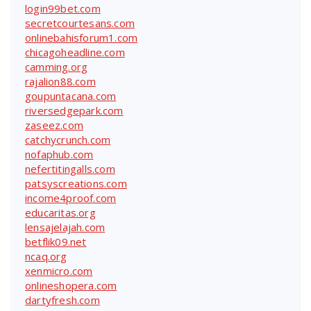
login99bet.com
secretcourtesans.com
onlinebahisforum1.com
chicagoheadline.com
camming.org
rajalion88.com
goupuntacana.com
riversedgepark.com
zaseez.com
catchycrunch.com
nofaphub.com
nefertitingalls.com
patsyscreations.com
income4proof.com
educaritas.org
lensajelajah.com
betflik09.net
ncaq.org
xenmicro.com
onlineshopera.com
dartyfresh.com