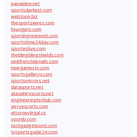
painaidee.net
sportsdarkest.com
webtoon.biz
thesportswires.com
hyungpro.com
sportingnewsnet.com
sportstime24day.com
sporteslive.com
theblingblingshields.com
pinkfrenchtipnails.com
newgamestv.com
sportsgallerys.com
sportsmirrors.net
datasports.net
atasehirescortu.net
engineeringtechub.com
jerryescorts.com
attorneylegal.co
voomb.com
techgadgetpoint.com
tvsportsguide24.com