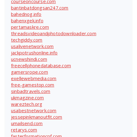
courseoncourse.com
bantinbatdongsan247.com
bahednog.info
bahenxgek.info
pertamaskre.com
threadsvideoandphotodownloader.com
techgiddy.com
usalivenetwork.com
jackpotrushonline.info
ucnewshindi.com
freecellphonedatabase.com
gamersrope.com
exellewebmedia.com
free-gamestop.com
sinbadtravels.com
ukmagzine.com
wareztech.org
usabestnetwork.com
jessepinkmanoutfit.com
umailsend.com
retarys.com
fasterformationcpf.com