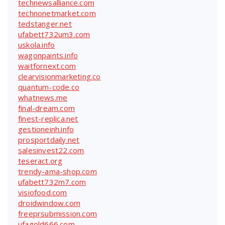
technewsalliance.com
technonetmarket.com
tedstanger.net
ufabett732um3.com
uskola.info
wagonpaints.info
waitfornext.com
clearvisionmarketing.co
quantum-code.co
whatnews.me
final-dream.com
finest-replica.net
gestioneinh.info
prosportdaily.net
salesinvest22.com
teseract.org
trendy-ama-shop.com
ufabett732m7.com
visiofood.com
droidwindow.com
freeprsubmission.com
ufagold666.com