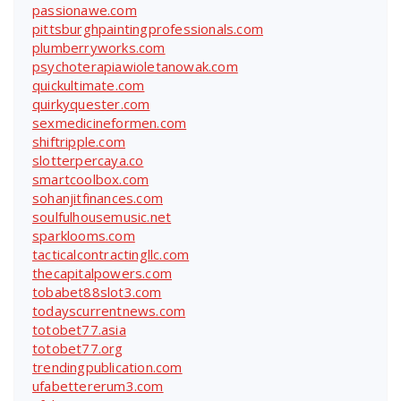
passionawe.com
pittsburghpaintingprofessionals.com
plumberryworks.com
psychoterapiawioletanowak.com
quickultimate.com
quirkyquester.com
sexmedicineformen.com
shiftripple.com
slotterpercaya.co
smartcoolbox.com
sohanjitfinances.com
soulfulhousemusic.net
sparklooms.com
tacticalcontractingllc.com
thecapitalpowers.com
tobabet88slot3.com
todayscurrentnews.com
totobet77.asia
totobet77.org
trendingpublication.com
ufabettererum3.com