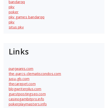
bandarqq
pkv
poker
pkv games bandarqq
pkv
situs pkv
Links
punjwanis.com
the-parcs-clematiscondos.com
jusu-gb.com
thecarepet.com
blogwriterplus.com
guestpostingseo.com
casinogambitpro.info
pokerplaymasters.info