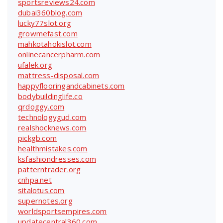
sportsreviews24.com
dubai360blog.com
lucky77slot.org
growmefast.com
mahkotahokislot.com
onlinecancerpharm.com
ufalek.org
mattress-disposal.com
happyflooringandcabinets.com
bodybuildinglife.co
qrdoggy.com
technologygud.com
realshocknews.com
pickgb.com
healthmistakes.com
ksfashiondresses.com
patterntrader.org
cnhpa.net
sitalotus.com
supernotes.org
worldsportsempires.com
updatecentral360.com