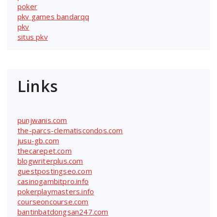
poker
pkv games bandarqq
pkv
situs pkv
Links
punjwanis.com
the-parcs-clematiscondos.com
jusu-gb.com
thecarepet.com
blogwriterplus.com
guestpostingseo.com
casinogambitpro.info
pokerplaymasters.info
courseoncourse.com
bantinbatdongsan247.com