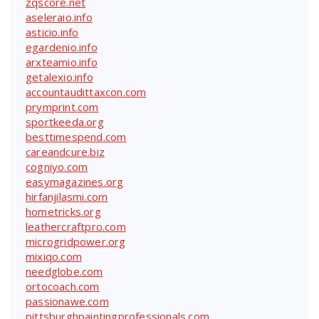
zqscore.net
aseleraio.info
asticio.info
egardenio.info
arxteamio.info
getalexio.info
accountaudittaxcon.com
prymprint.com
sportkeeda.org
besttimespend.com
careandcure.biz
cogniyo.com
easymagazines.org
hirfanjilasmi.com
hometricks.org
leathercraftpro.com
microgridpower.org
mixiqo.com
needglobe.com
ortocoach.com
passionawe.com
pittsburghpaintingprofessionals.com