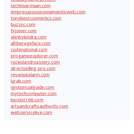
technoarmaan.com
empresasposicionamientoweb.com
tonybestcosmetics.com
buzznc.com
fxjoiner.com
skinbykindra.com
alltherageface.com
codenational.com
progameexplorer.com
rockislandroastery.com
directselling-pro.com
revenuealarm.com
lurab.com
ignitioncoilguide.com
mytechcomputer.com
bioslot168.com
artsandcraftsauthority.com
webservicelive.com