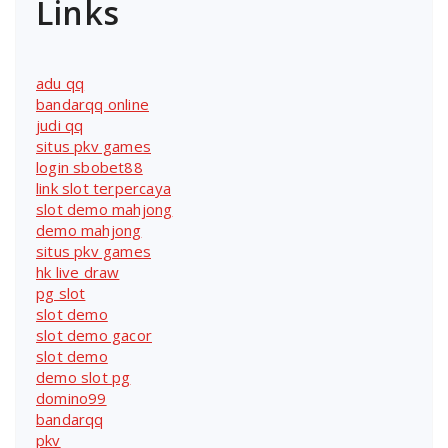
Links
adu qq
bandarqq online
judi qq
situs pkv games
login sbobet88
link slot terpercaya
slot demo mahjong
demo mahjong
situs pkv games
hk live draw
pg slot
slot demo
slot demo gacor
slot demo
demo slot pg
domino99
bandarqq
pkv