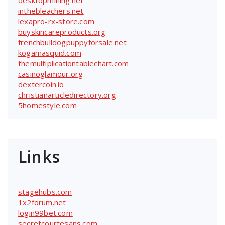
inthebleachers.net
lexapro-rx-store.com
buyskincareproducts.org
frenchbulldogpuppyforsale.net
kogamasquid.com
themultiplicationtablechart.com
casinoglamour.org
dextercoin.io
christianarticledirectory.org
5homestyle.com
Links
stagehubs.com
1x2forum.net
login99bet.com
secretcourtesans.com