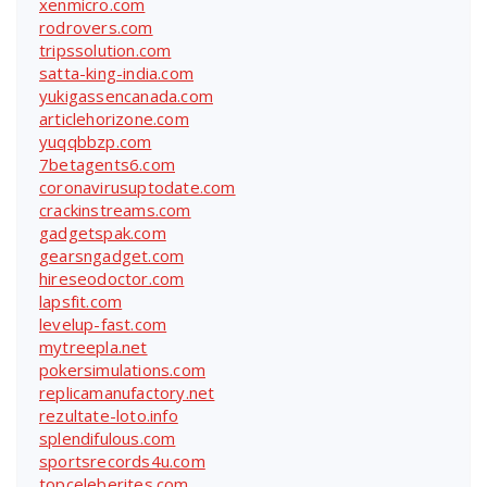
xenmicro.com
rodrovers.com
tripssolution.com
satta-king-india.com
yukigassencanada.com
articlehorizone.com
yuqqbbzp.com
7betagents6.com
coronavirusuptodate.com
crackinstreams.com
gadgetspak.com
gearsngadget.com
hireseodoctor.com
lapsfit.com
levelup-fast.com
mytreepla.net
pokersimulations.com
replicamanufactory.net
rezultate-loto.info
splendifulous.com
sportsrecords4u.com
topceleberites.com