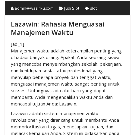
admin@wasirku.com
Judi Slot
slot
Lazawin: Rahasia Menguasai
Manajemen Waktu
[ad_1]
Manajemen waktu adalah keterampilan penting yang
dihadapi banyak orang. Apakah Anda seorang siswa
yang mencoba menyeimbangkan sekolah, pekerjaan,
dan kehidupan sosial, atau profesional yang
menyulap beberapa proyek dan tenggat waktu,
menguasai manajemen waktu sangat penting untuk
sukses. Untungnya, ada alat baru yang dapat
membantu Anda mengendalikan waktu Anda dan
mencapai tujuan Anda: Lazawin.
Lazawin adalah sistem manajemen waktu
revolusioner yang dirancang untuk membantu Anda
memprioritaskan tugas, menetapkan tujuan, dan
melacak kemajuan Anda. Sistem ini didasarkan pada