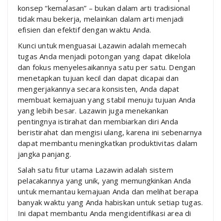
konsep “kemalasan” – bukan dalam arti tradisional
tidak mau bekerja, melainkan dalam arti menjadi
efisien dan efektif dengan waktu Anda.
Kunci untuk menguasai Lazawin adalah memecah
tugas Anda menjadi potongan yang dapat dikelola
dan fokus menyelesaikannya satu per satu. Dengan
menetapkan tujuan kecil dan dapat dicapai dan
mengerjakannya secara konsisten, Anda dapat
membuat kemajuan yang stabil menuju tujuan Anda
yang lebih besar. Lazawin juga menekankan
pentingnya istirahat dan membiarkan diri Anda
beristirahat dan mengisi ulang, karena ini sebenarnya
dapat membantu meningkatkan produktivitas dalam
jangka panjang.
Salah satu fitur utama Lazawin adalah sistem
pelacakannya yang unik, yang memungkinkan Anda
untuk memantau kemajuan Anda dan melihat berapa
banyak waktu yang Anda habiskan untuk setiap tugas.
Ini dapat membantu Anda mengidentifikasi area di