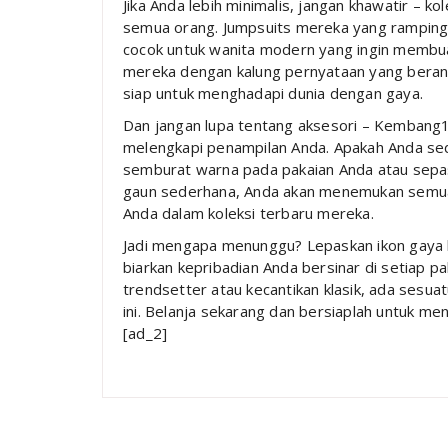
Jika Anda lebih minimalis, jangan khawatir – 
semua orang. Jumpsuits mereka yang ramping 
cocok untuk wanita modern yang ingin membua
mereka dengan kalung pernyataan yang beran
siap untuk menghadapi dunia dengan gaya.
Dan jangan lupa tentang aksesori – Kembang12
melengkapi penampilan Anda. Apakah Anda se
semburat warna pada pakaian Anda atau sepa
gaun sederhana, Anda akan menemukan semua
Anda dalam koleksi terbaru mereka.
Jadi mengapa menunggu? Lepaskan ikon gaya 
biarkan kepribadian Anda bersinar di setiap 
trendsetter atau kecantikan klasik, ada sesu
ini. Belanja sekarang dan bersiaplah untuk me
[ad_2]