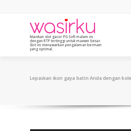
Skip
to
content
Mainkan slot gacor PG Soft malam ini
dengan RTP tertinggi untuk maxwin besar.
Slot ini menawarkan pengalaman bermain
yang optimal.
Lepaskan ikon gaya batin Anda dengan kol