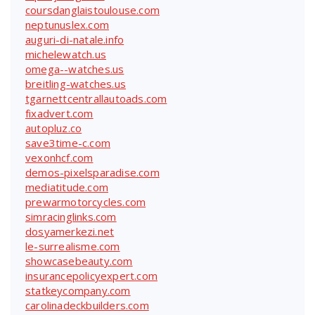
coursdanglaistoulouse.com
neptunuslex.com
auguri-di-natale.info
michelewatch.us
omega--watches.us
breitling-watches.us
tgarnettcentrallautoads.com
fixadvert.com
autopluz.co
save3time-c.com
vexonhcf.com
demos-pixelsparadise.com
mediatitude.com
prewarmotorcycles.com
simracinglinks.com
dosyamerkezi.net
le-surrealisme.com
showcasebeauty.com
insurancepolicyexpert.com
statkeycompany.com
carolinadeckbuilders.com