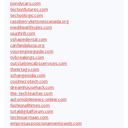
pondycars.com
techonfutures.com
techoologic.com
raspberryketonescanada.org
medihealthrules.com
usathrill.com
vshapedental.com
canfandalucia.org
yourengineguide.com
nybreakings.com
outstationcabsservices.com
thekrtagy.com
xchangeindia.com
coolmicrotech.com
dreamhousehack.com
the-techteacher.com
automobilenews-online.com
fashionalltimes.com
totaldigitalforum.com
technoarmaan.com
empresasposicionamientoweb.com