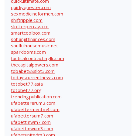
quickultimate.com
quirkyquester.com
sexmedicineformen.com
shiftripple.com
slotterpercaya.co
smartcoolbox.com
sohanjitfinances.com
soulfulhousemusic.net
sparklooms.com
tacticalcontractingllc.com
thecapitalpowers.com
tobabet88slot3.com
todayscurrentnews.com
totobet77.asia
totobet77.org
trendingpublication.com
ufabettererum3.com
ufabettermentm4.com
ufabettersum7.com
ufabettinwm7.com
ufabettinwum3.com
ufabetunitedm3.com