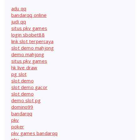
adu qq
bandarqq online
judi qq
situs pkv games
login sbobet88
link slot terpercaya
slot demo mahjong
demo mahjong
situs pkv games
hk live draw
pg slot
slot demo
slot demo gacor
slot demo
demo slot pg
domino99
bandarqq
pkv
poker
pkv games bandarqq
pkv