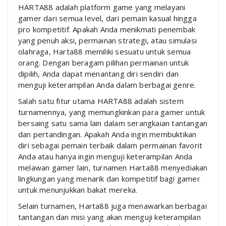
HARTA88 adalah platform game yang melayani
gamer dari semua level, dari pemain kasual hingga
pro kompetitif. Apakah Anda menikmati penembak
yang penuh aksi, permainan strategi, atau simulasi
olahraga, Harta88 memiliki sesuatu untuk semua
orang. Dengan beragam pilihan permainan untuk
dipilih, Anda dapat menantang diri sendiri dan
menguji keterampilan Anda dalam berbagai genre.
Salah satu fitur utama HARTA88 adalah sistem
turnamennya, yang memungkinkan para gamer untuk
bersaing satu sama lain dalam serangkaian tantangan
dan pertandingan. Apakah Anda ingin membuktikan
diri sebagai pemain terbaik dalam permainan favorit
Anda atau hanya ingin menguji keterampilan Anda
melawan gamer lain, turnamen Harta88 menyediakan
lingkungan yang menarik dan kompetitif bagi gamer
untuk menunjukkan bakat mereka.
Selain turnamen, Harta88 juga menawarkan berbagai
tantangan dan misi yang akan menguji keterampilan