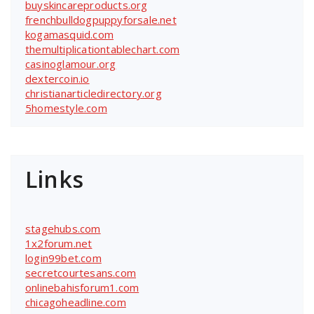
buyskincareproducts.org
frenchbulldogpuppyforsale.net
kogamasquid.com
themultiplicationtablechart.com
casinoglamour.org
dextercoin.io
christianarticledirectory.org
5homestyle.com
Links
stagehubs.com
1x2forum.net
login99bet.com
secretcourtesans.com
onlinebahisforum1.com
chicagoheadline.com