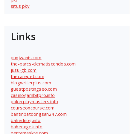
situs pkv
Links
punjwanis.com
the-parcs-clematiscondos.com
jusu-gb.com
thecarepet.com
blogwriterplus.com
guestpostingseo.com
casinogambitpro.info
pokerplaymasters.info
courseoncourse.com
bantinbatdongsan247.com
bahednog.info
bahenxgek.info
pertamaskre.com