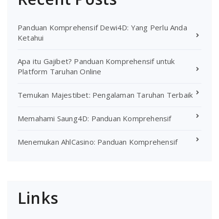
Panduan Komprehensif Dewi4D: Yang Perlu Anda
Ketahui
Apa itu Gajibet? Panduan Komprehensif untuk
Platform Taruhan Online
Temukan Majestibet: Pengalaman Taruhan Terbaik
Memahami Saung4D: Panduan Komprehensif
Menemukan AhlCasino: Panduan Komprehensif
Links