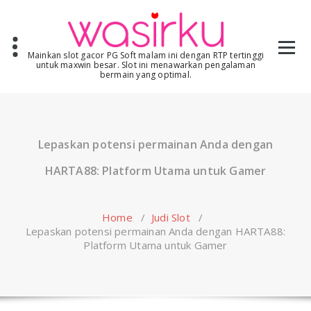
Skip
to
content
Mainkan slot gacor PG Soft malam ini dengan RTP tertinggi
untuk maxwin besar. Slot ini menawarkan pengalaman
bermain yang optimal.
Lepaskan potensi permainan Anda dengan
HARTA88: Platform Utama untuk Gamer
Home
/
Judi Slot
/
Lepaskan potensi permainan Anda dengan HARTA88:
Platform Utama untuk Gamer