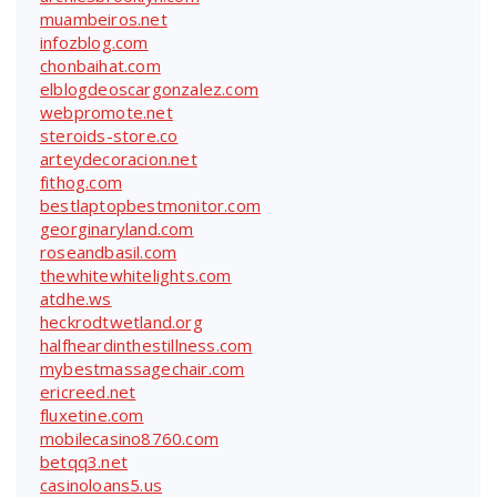
muambeiros.net
infozblog.com
chonbaihat.com
elblogdeoscargonzalez.com
webpromote.net
steroids-store.co
arteydecoracion.net
fithog.com
bestlaptopbestmonitor.com
georginaryland.com
roseandbasil.com
thewhitewhitelights.com
atdhe.ws
heckrodtwetland.org
halfheardinthestillness.com
mybestmassagechair.com
ericreed.net
fluxetine.com
mobilecasino8760.com
betqq3.net
casinoloans5.us