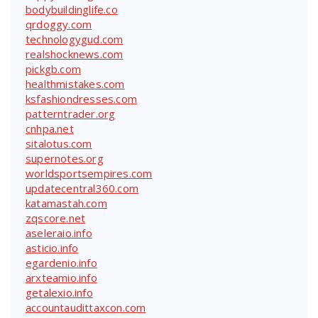
bodybuildinglife.co
qrdoggy.com
technologygud.com
realshocknews.com
pickgb.com
healthmistakes.com
ksfashiondresses.com
patterntrader.org
cnhpa.net
sitalotus.com
supernotes.org
worldsportsempires.com
updatecentral360.com
katamastah.com
zqscore.net
aseleraio.info
asticio.info
egardenio.info
arxteamio.info
getalexio.info
accountaudittaxcon.com