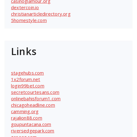
casinoglamour.org
dextercoin.io
christianarticledirectory.org
5homestyle.com
Links
stagehubs.com
1x2forum.net
login99bet.com
secretcourtesans.com
onlinebahisforum1.com
chicagoheadline.com
camming.org
rajalion88.com
goupuntacana.com
riversedgepark.com
zaseez.com