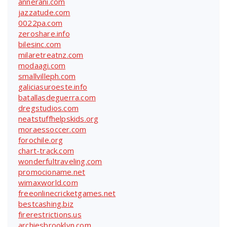
annerani.com
jazzatude.com
0022pa.com
zeroshare.info
bilesinc.com
milaretreatnz.com
modaagi.com
smallvilleph.com
galiciasuroeste.info
batallasdeguerra.com
dregstudios.com
neatstuffhelpskids.org
moraessoccer.com
forochile.org
chart-track.com
wonderfultraveling.com
promocioname.net
wimaxworld.com
freeonlinecricketgames.net
bestcashing.biz
firerestrictions.us
archiesbrooklyn.com