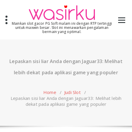
Skip
to
content
Mainkan slot gacor PG Soft malam ini dengan RTP tertinggi
untuk maxwin besar. Slot ini menawarkan pengalaman
bermain yang optimal.
Lepaskan sisi liar Anda dengan Jaguar33: Melihat
lebih dekat pada aplikasi game yang populer
Home
/
Judi Slot
/
Lepaskan sisi liar Anda dengan Jaguar33: Melihat lebih
dekat pada aplikasi game yang populer