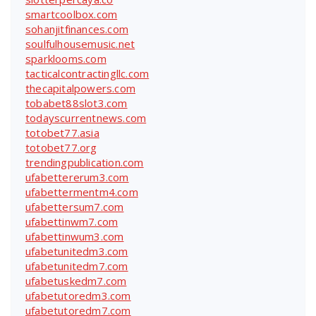
smartcoolbox.com
sohanjitfinances.com
soulfulhousemusic.net
sparklooms.com
tacticalcontractingllc.com
thecapitalpowers.com
tobabet88slot3.com
todayscurrentnews.com
totobet77.asia
totobet77.org
trendingpublication.com
ufabettererum3.com
ufabettermentm4.com
ufabettersum7.com
ufabettinwm7.com
ufabettinwum3.com
ufabetunitedm3.com
ufabetunitedm7.com
ufabetuskedm7.com
ufabetutoredm3.com
ufabetutoredm7.com