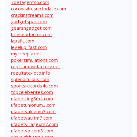
7betagents6.com
coronavirusuptodate.com
crackinstreams.com
gadgetspak.com
gearsngadget.com
hireseodoctor.com
lapsfit.com
levelup-fast.com
mytreepla.net
pokersimulations.com
replicamanufactory.net
rezultate-loto.info
splendifulous.com
sportsrecords4u.com
topceleberites.com
ufabetting8m4.com
ufabetunionum3.com
ufabetvalueum3.com
ufabetvaultm7.com
ufabetvillageum7.com
ufabetvoicem3.com
waveufabetm4.com