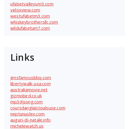
ufabetvalleyum3.com
veloxview.com
westufabetm3.com
whiskeybrothersllc.com
wildufabetum7.com
Links
jimsfamousbbq.com
libertywalk-usa.com
australiamovie.net
gizmobird.co.uk
mp3djsong.com
coursdanglaistoulouse.com
neptunuslex.com
auguri-di-natale.info
michelewatch.us