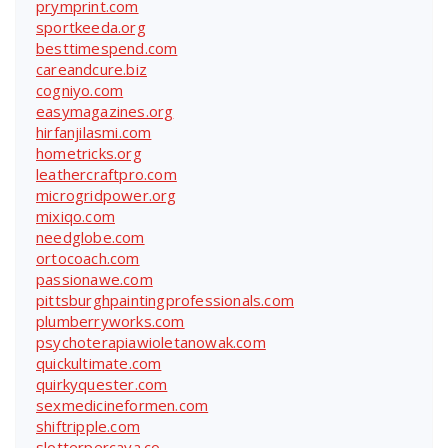
prymprint.com
sportkeeda.org
besttimespend.com
careandcure.biz
cogniyo.com
easymagazines.org
hirfanjilasmi.com
hometricks.org
leathercraftpro.com
microgridpower.org
mixiqo.com
needglobe.com
ortocoach.com
passionawe.com
pittsburghpaintingprofessionals.com
plumberryworks.com
psychoterapiawioletanowak.com
quickultimate.com
quirkyquester.com
sexmedicineformen.com
shiftripple.com
slotterpercaya.co