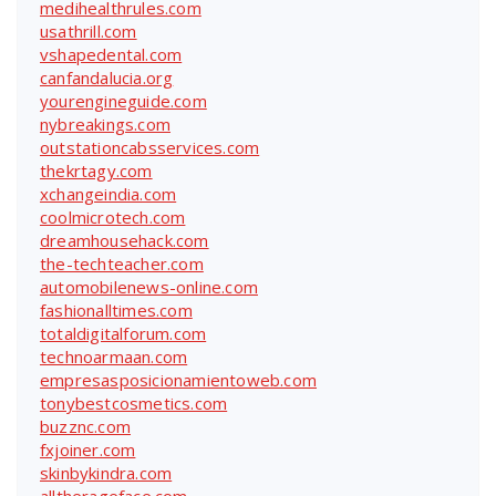
medihealthrules.com
usathrill.com
vshapedental.com
canfandalucia.org
yourengineguide.com
nybreakings.com
outstationcabsservices.com
thekrtagy.com
xchangeindia.com
coolmicrotech.com
dreamhousehack.com
the-techteacher.com
automobilenews-online.com
fashionalltimes.com
totaldigitalforum.com
technoarmaan.com
empresasposicionamientoweb.com
tonybestcosmetics.com
buzznc.com
fxjoiner.com
skinbykindra.com
alltherageface.com