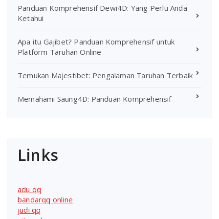
Panduan Komprehensif Dewi4D: Yang Perlu Anda
Ketahui
Apa itu Gajibet? Panduan Komprehensif untuk
Platform Taruhan Online
Temukan Majestibet: Pengalaman Taruhan Terbaik
Memahami Saung4D: Panduan Komprehensif
Links
adu qq
bandarqq online
judi qq