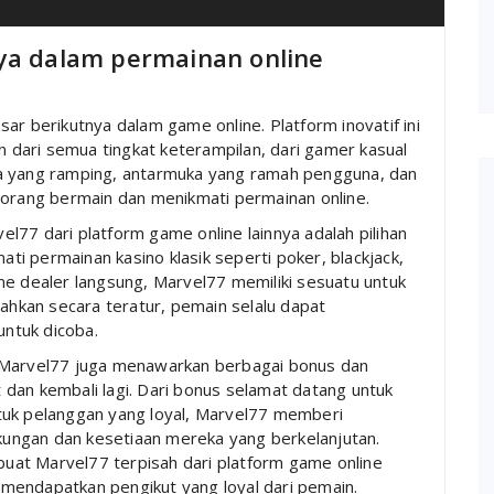
nya dalam permainan online
ar berikutnya dalam game online. Platform inovatif ini
dari semua tingkat keterampilan, dari gamer kasual
ya yang ramping, antarmuka yang ramah pengguna, dan
 orang bermain dan menikmati permainan online.
l77 dari platform game online lainnya adalah pilihan
i permainan kasino klasik seperti poker, blackjack,
me dealer langsung, Marvel77 memiliki sesuatu untuk
hkan secara teratur, pemain selalu dapat
ntuk dicoba.
, Marvel77 juga menawarkan berbagai bonus dan
dan kembali lagi. Dari bonus selamat datang untuk
tuk pelanggan yang loyal, Marvel77 memberi
ungan dan kesetiaan mereka yang berkelanjutan.
at Marvel77 terpisah dari platform game online
mendapatkan pengikut yang loyal dari pemain.