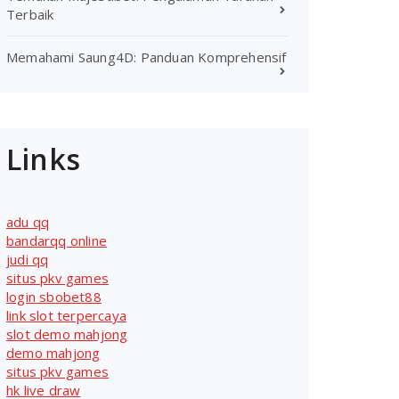
Terbaik
Memahami Saung4D: Panduan Komprehensif
Links
adu qq
bandarqq online
judi qq
situs pkv games
login sbobet88
link slot terpercaya
slot demo mahjong
demo mahjong
situs pkv games
hk live draw