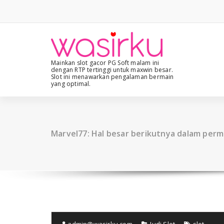
Skip
to
content
Mainkan slot gacor PG Soft malam ini
dengan RTP tertinggi untuk maxwin besar.
Slot ini menawarkan pengalaman bermain
yang optimal.
Marvel77: Hal besar berikutnya dalam perm