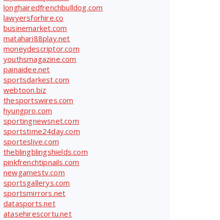
longhairedfrenchbulldog.com
lawyersforhire.co
businemarket.com
matahari88play.net
moneydescriptor.com
youthsmagazine.com
painaidee.net
sportsdarkest.com
webtoon.biz
thesportswires.com
hyungpro.com
sportingnewsnet.com
sportstime24day.com
sporteslive.com
theblingblingshields.com
pinkfrenchtipnails.com
newgamestv.com
sportsgallerys.com
sportsmirrors.net
datasports.net
atasehirescortu.net