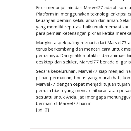
Fitur menonjol lain dari Marvel77 adalah kom
Platform ini menggunakan teknologi enkripsi 
keuangan pemain selalu aman dan aman. Selai
yang memiliki reputasi baik untuk memastika
para pemain ketenangan pikiran ketika mereka
Mungkin aspek paling menarik dari Marvel77 ad
terus berkembang dan mencari cara untuk me
pemainnya. Dari grafik mutakhir dan animasi 
desktop dan seluler, Marvel77 berada di gari
Secara keseluruhan, Marvel77 siap menjadi ha
pilihan permainan, bonus yang murah hati, kom
Marvel77 dengan cepat menjadi tujuan tujuan
pemain biasa yang mencari hiburan atau pesai
sesuatu untuk Anda. Jadi mengapa menunggu?
bermain di Marvel77 hari ini!
[ad_2]