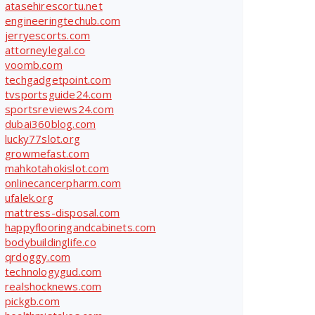
atasehirescortu.net
engineeringtechub.com
jerryescorts.com
attorneylegal.co
voomb.com
techgadgetpoint.com
tvsportsguide24.com
sportsreviews24.com
dubai360blog.com
lucky77slot.org
growmefast.com
mahkotahokislot.com
onlinecancerpharm.com
ufalek.org
mattress-disposal.com
happyflooringandcabinets.com
bodybuildinglife.co
qrdoggy.com
technologygud.com
realshocknews.com
pickgb.com