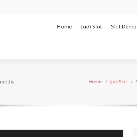
Home
Judi Slot
Slot Demo
 medis
Home
/
Judi Slot
/