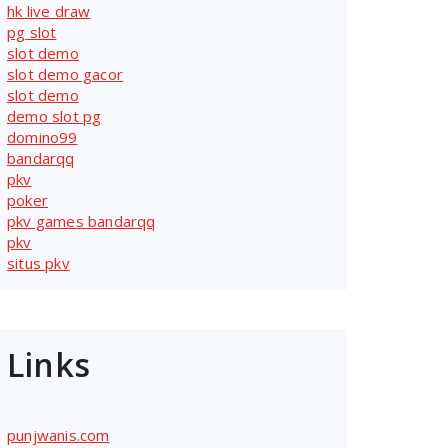
hk live draw
pg slot
slot demo
slot demo gacor
slot demo
demo slot pg
domino99
bandarqq
pkv
poker
pkv games bandarqq
pkv
situs pkv
Links
punjwanis.com