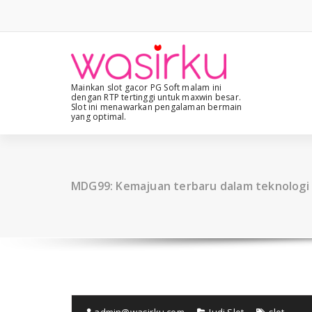
Skip
to
content
Mainkan slot gacor PG Soft malam ini
dengan RTP tertinggi untuk maxwin besar.
Slot ini menawarkan pengalaman bermain
yang optimal.
MDG99: Kemajuan terbaru dalam teknologi