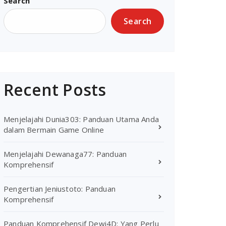
Search
Search
Recent Posts
Menjelajahi Dunia303: Panduan Utama Anda
dalam Bermain Game Online
Menjelajahi Dewanaga77: Panduan
Komprehensif
Pengertian Jeniustoto: Panduan
Komprehensif
Panduan Komprehensif Dewi4D: Yang Perlu