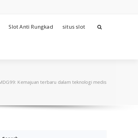
Slot Anti Rungkad
situs slot
MDG99: Kemajuan terbaru dalam teknologi medis