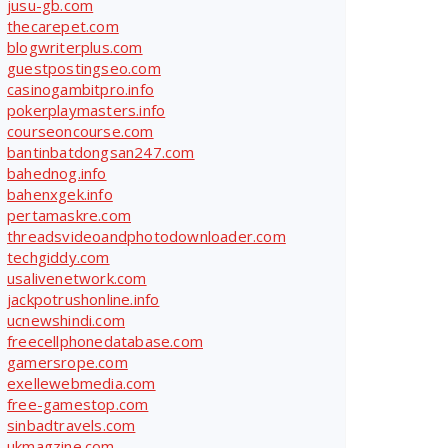
jusu-gb.com
thecarepet.com
blogwriterplus.com
guestpostingseo.com
casinogambitpro.info
pokerplaymasters.info
courseoncourse.com
bantinbatdongsan247.com
bahednog.info
bahenxgek.info
pertamaskre.com
threadsvideoandphotodownloader.com
techgiddy.com
usalivenetwork.com
jackpotrushonline.info
ucnewshindi.com
freecellphonedatabase.com
gamersrope.com
exellewebmedia.com
free-gamestop.com
sinbadtravels.com
ukmagzine.com