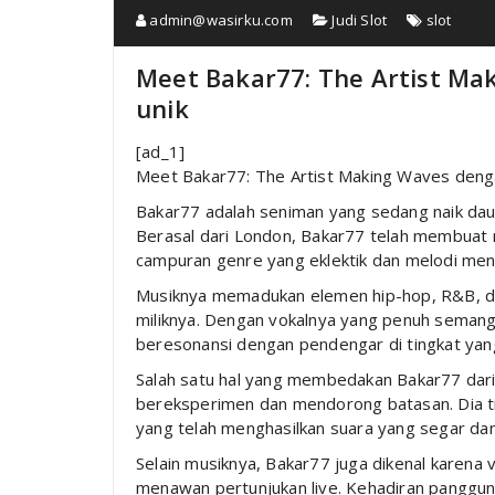
admin@wasirku.com
Judi Slot
slot
Meet Bakar77: The Artist Ma
unik
[ad_1]
Meet Bakar77: The Artist Making Waves deng
Bakar77 adalah seniman yang sedang naik dau
Berasal dari London, Bakar77 telah membuat na
campuran genre yang eklektik dan melodi men
Musiknya memadukan elemen hip-hop, R&B, da
miliknya. Dengan vokalnya yang penuh semanga
beresonansi dengan pendengar di tingkat yan
Salah satu hal yang membedakan Bakar77 dari
bereksperimen dan mendorong batasan. Dia tid
yang telah menghasilkan suara yang segar dan
Selain musiknya, Bakar77 juga dikenal karena
menawan pertunjukan live. Kehadiran panggu