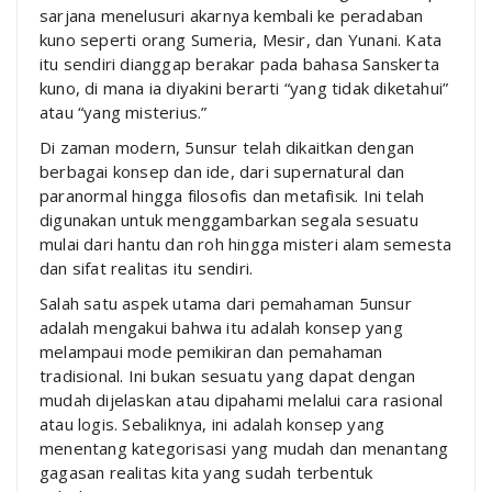
sarjana menelusuri akarnya kembali ke peradaban
kuno seperti orang Sumeria, Mesir, dan Yunani. Kata
itu sendiri dianggap berakar pada bahasa Sanskerta
kuno, di mana ia diyakini berarti “yang tidak diketahui”
atau “yang misterius.”
Di zaman modern, 5unsur telah dikaitkan dengan
berbagai konsep dan ide, dari supernatural dan
paranormal hingga filosofis dan metafisik. Ini telah
digunakan untuk menggambarkan segala sesuatu
mulai dari hantu dan roh hingga misteri alam semesta
dan sifat realitas itu sendiri.
Salah satu aspek utama dari pemahaman 5unsur
adalah mengakui bahwa itu adalah konsep yang
melampaui mode pemikiran dan pemahaman
tradisional. Ini bukan sesuatu yang dapat dengan
mudah dijelaskan atau dipahami melalui cara rasional
atau logis. Sebaliknya, ini adalah konsep yang
menentang kategorisasi yang mudah dan menantang
gagasan realitas kita yang sudah terbentuk