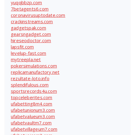
yuqqbbzp.com
7betagents6.com
coronavirusuptodate.com
crackinstreams.com
gadgetspak.com
gearsngadget.com
hireseodoctor.com
lapsfit.com
levelup-fast.com
mytreepla.net
pokersimulations.com
replicamanufactory.net
rezultate-loto.info
splendifulous.com
sportsrecords4u.com
topceleberites.com
ufabetting8m4.com
ufabetunionum3.com
ufabetvalueum3.com
ufabetvaultm7.com
ufabetvillageum7.com