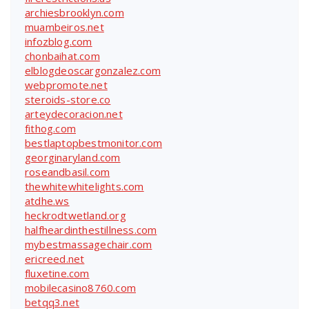
archiesbrooklyn.com
muambeiros.net
infozblog.com
chonbaihat.com
elblogdeoscargonzalez.com
webpromote.net
steroids-store.co
arteydecoracion.net
fithog.com
bestlaptopbestmonitor.com
georginaryland.com
roseandbasil.com
thewhitewhitelights.com
atdhe.ws
heckrodtwetland.org
halfheardinthestillness.com
mybestmassagechair.com
ericreed.net
fluxetine.com
mobilecasino8760.com
betqq3.net