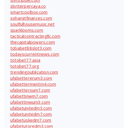
slotterpercaya.co
smartcoolbox.com
sohanjitfinances.com
soulfulhousemusic.net
sparklooms.com
tacticalcontractingllc.com
thecapitalpowers.com
tobabet88slot3.com
todayscurrentnews.com
totobet77.asia
totobet77.org
trendingpublication.com
ufabettererum3.com
ufabettermentm4.com
ufabettersum7.com
ufabettinwm7.com
ufabettinwum3.com
ufabetunitedm3.com
ufabetunitedm7.com
ufabetuskedm7.com
ufabetutoredm3.com