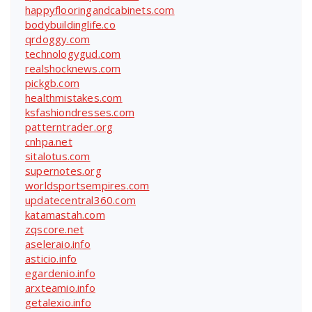
happyflooringandcabinets.com
bodybuildinglife.co
qrdoggy.com
technologygud.com
realshocknews.com
pickgb.com
healthmistakes.com
ksfashiondresses.com
patterntrader.org
cnhpa.net
sitalotus.com
supernotes.org
worldsportsempires.com
updatecentral360.com
katamastah.com
zqscore.net
aseleraio.info
asticio.info
egardenio.info
arxteamio.info
getalexio.info