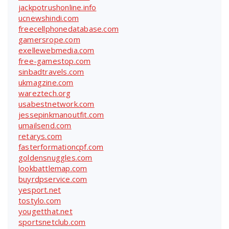
jackpotrushonline.info
ucnewshindi.com
freecellphonedatabase.com
gamersrope.com
exellewebmedia.com
free-gamestop.com
sinbadtravels.com
ukmagzine.com
wareztech.org
usabestnetwork.com
jessepinkmanoutfit.com
umailsend.com
retarys.com
fasterformationcpf.com
goldensnuggles.com
lookbattlemap.com
buyrdpservice.com
yesport.net
tostylo.com
yougetthat.net
sportsnetclub.com