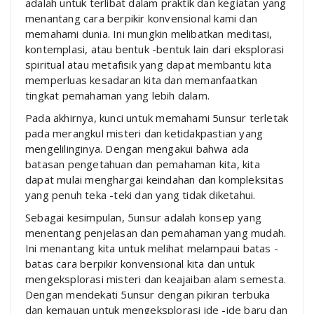
adalah untuk terlibat dalam praktik dan kegiatan yang
menantang cara berpikir konvensional kami dan
memahami dunia. Ini mungkin melibatkan meditasi,
kontemplasi, atau bentuk -bentuk lain dari eksplorasi
spiritual atau metafisik yang dapat membantu kita
memperluas kesadaran kita dan memanfaatkan
tingkat pemahaman yang lebih dalam.
Pada akhirnya, kunci untuk memahami 5unsur terletak
pada merangkul misteri dan ketidakpastian yang
mengelilinginya. Dengan mengakui bahwa ada
batasan pengetahuan dan pemahaman kita, kita
dapat mulai menghargai keindahan dan kompleksitas
yang penuh teka -teki dan yang tidak diketahui.
Sebagai kesimpulan, 5unsur adalah konsep yang
menentang penjelasan dan pemahaman yang mudah.
Ini menantang kita untuk melihat melampaui batas -
batas cara berpikir konvensional kita dan untuk
mengeksplorasi misteri dan keajaiban alam semesta.
Dengan mendekati 5unsur dengan pikiran terbuka
dan kemauan untuk mengeksplorasi ide -ide baru dan