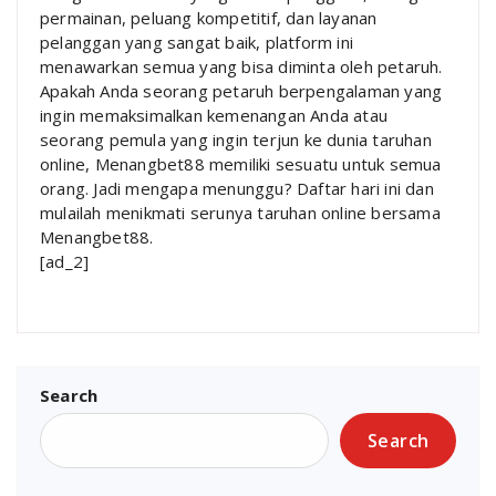
permainan, peluang kompetitif, dan layanan
pelanggan yang sangat baik, platform ini
menawarkan semua yang bisa diminta oleh petaruh.
Apakah Anda seorang petaruh berpengalaman yang
ingin memaksimalkan kemenangan Anda atau
seorang pemula yang ingin terjun ke dunia taruhan
online, Menangbet88 memiliki sesuatu untuk semua
orang. Jadi mengapa menunggu? Daftar hari ini dan
mulailah menikmati serunya taruhan online bersama
Menangbet88.
[ad_2]
Search
Search