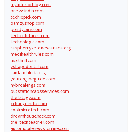
myinteriorblog.com
bnewsindia.com
techiepick.com
bamzyshop.com
pondycars.com
techonfutures.com
techoologic.com
raspberryketonescanada.org
medihealthrules.com
usathrill.com
vshapedental.com
canfandalucia.org
yourengineguide.com
nybreakings.com
outstationcabsservices.com
thekrtagy.com
xchangeindia.com
coolmicrotech.com
dreamhousehack.com
the-techteacher.com
automobilenews-online.com