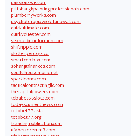
passionawe.com
pittsburghpaintingprofessionals.com
plumberryworks.com
psychoterapiawioletanowak.com
quickultimate.com
quirkyquester.com
sexmedicineformen.com
shiftripple.com
slotterpercaya.co
smartcoolbox.com
sohanjitfinances.com
soulfulhousemusic.net
sparklooms.com
tacticalcontractingllc.com
thecapitalpowers.com
tobabet88slot3.com
todayscurrentnews.com
totobet77.asia
totobet77.org
trendingpublication.com
ufabettererum3.com
ufabettermentm4.com