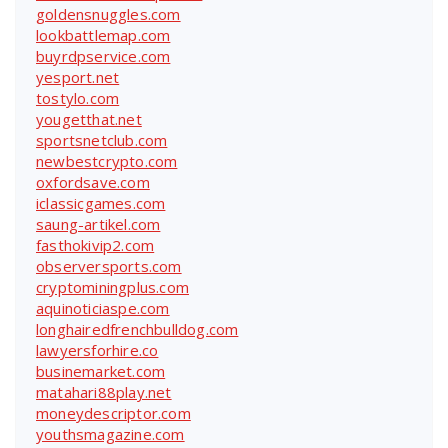
goldensnuggles.com
lookbattlemap.com
buyrdpservice.com
yesport.net
tostylo.com
yougetthat.net
sportsnetclub.com
newbestcrypto.com
oxfordsave.com
iclassicgames.com
saung-artikel.com
fasthokivip2.com
observersports.com
cryptominingplus.com
aquinoticiaspe.com
longhairedfrenchbulldog.com
lawyersforhire.co
businemarket.com
matahari88play.net
moneydescriptor.com
youthsmagazine.com