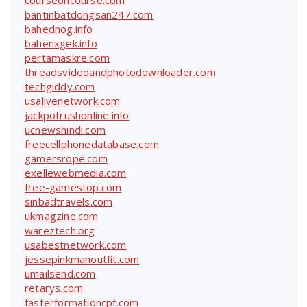
bantinbatdongsan247.com
bahednog.info
bahenxgek.info
pertamaskre.com
threadsvideoandphotodownloader.com
techgiddy.com
usalivenetwork.com
jackpotrushonline.info
ucnewshindi.com
freecellphonedatabase.com
gamersrope.com
exellewebmedia.com
free-gamestop.com
sinbadtravels.com
ukmagzine.com
wareztech.org
usabestnetwork.com
jessepinkmanoutfit.com
umailsend.com
retarys.com
fasterformationcpf.com