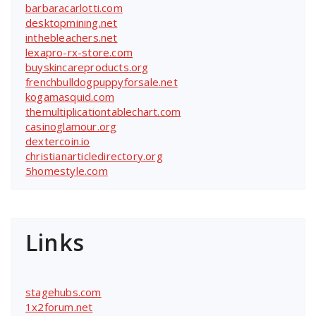
barbaracarlotti.com
desktopmining.net
inthebleachers.net
lexapro-rx-store.com
buyskincareproducts.org
frenchbulldogpuppyforsale.net
kogamasquid.com
themultiplicationtablechart.com
casinoglamour.org
dextercoin.io
christianarticledirectory.org
5homestyle.com
Links
stagehubs.com
1x2forum.net