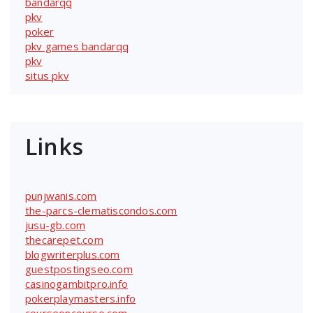
bandarqq
pkv
poker
pkv games bandarqq
pkv
situs pkv
Links
punjwanis.com
the-parcs-clematiscondos.com
jusu-gb.com
thecarepet.com
blogwriterplus.com
guestpostingseo.com
casinogambitpro.info
pokerplaymasters.info
courseoncourse.com