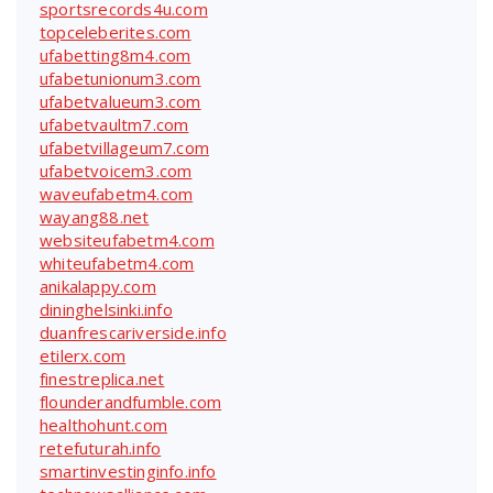
sportsrecords4u.com
topceleberites.com
ufabetting8m4.com
ufabetunionum3.com
ufabetvalueum3.com
ufabetvaultm7.com
ufabetvillageum7.com
ufabetvoicem3.com
waveufabetm4.com
wayang88.net
websiteufabetm4.com
whiteufabetm4.com
anikalappy.com
dininghelsinki.info
duanfrescariverside.info
etilerx.com
finestreplica.net
flounderandfumble.com
healthohunt.com
retefuturah.info
smartinvestinginfo.info