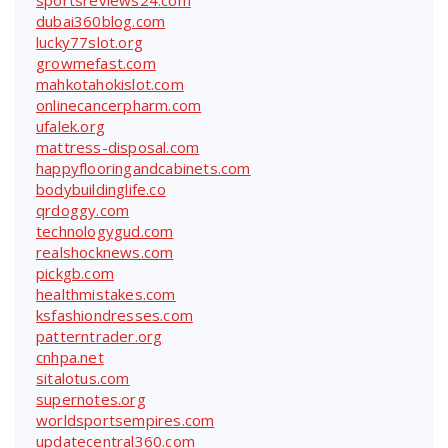
dubai360blog.com
lucky77slot.org
growmefast.com
mahkotahokislot.com
onlinecancerpharm.com
ufalek.org
mattress-disposal.com
happyflooringandcabinets.com
bodybuildinglife.co
qrdoggy.com
technologygud.com
realshocknews.com
pickgb.com
healthmistakes.com
ksfashiondresses.com
patterntrader.org
cnhpa.net
sitalotus.com
supernotes.org
worldsportsempires.com
updatecentral360.com