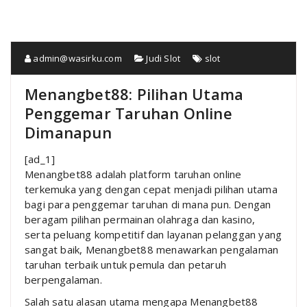
admin@wasirku.com
Judi Slot
slot
Menangbet88: Pilihan Utama
Penggemar Taruhan Online
Dimanapun
[ad_1]
Menangbet88 adalah platform taruhan online
terkemuka yang dengan cepat menjadi pilihan utama
bagi para penggemar taruhan di mana pun. Dengan
beragam pilihan permainan olahraga dan kasino,
serta peluang kompetitif dan layanan pelanggan yang
sangat baik, Menangbet88 menawarkan pengalaman
taruhan terbaik untuk pemula dan petaruh
berpengalaman.
Salah satu alasan utama mengapa Menangbet88