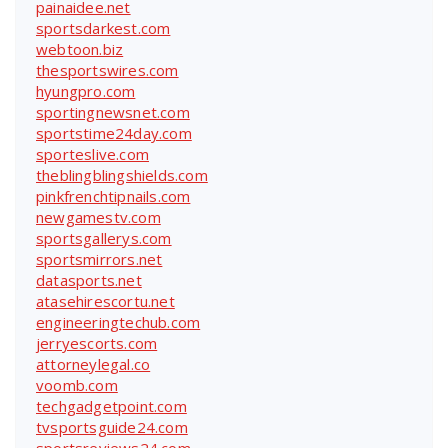
painaidee.net
sportsdarkest.com
webtoon.biz
thesportswires.com
hyungpro.com
sportingnewsnet.com
sportstime24day.com
sporteslive.com
theblingblingshields.com
pinkfrenchtipnails.com
newgamestv.com
sportsgallerys.com
sportsmirrors.net
datasports.net
atasehirescortu.net
engineeringtechub.com
jerryescorts.com
attorneylegal.co
voomb.com
techgadgetpoint.com
tvsportsguide24.com
sportsreviews24.com