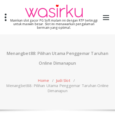
Skip
to
content
Mainkan slot gacor PG Soft malam ini dengan RTP tertinggi
untuk maxwin besar. Slot ini menawarkan pengalaman
bermain yang optimal.
Menangbet88: Pilihan Utama Penggemar Taruhan
Online Dimanapun
Home
/
Judi Slot
/
Menangbet88: Pilihan Utama Penggemar Taruhan Online
Dimanapun