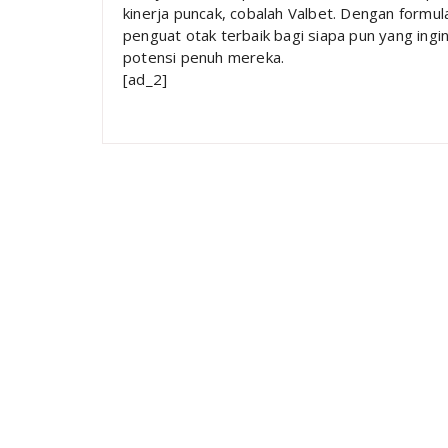
kinerja puncak, cobalah Valbet. Dengan formul
penguat otak terbaik bagi siapa pun yang ing
potensi penuh mereka.
[ad_2]