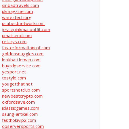
sinbadtravels.com
ukmagzine.com
wareztech.org
usabestnetwork.com
jessepinkmanoutfit.com
umailsend.com
retarys.com
fasterformationcpf.com
goldensnuggles.com
lookbattlemap.com
buyrdpservice.com
yesport.net
tostylo.com
yougetthat.net
sportsnetclub.com
newbestcrypto.com
oxfordsave.com
iclassicgames.com
saung-artikel.com
fasthokivip2.com
observersports.com