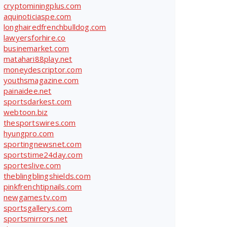
cryptominingplus.com
aquinoticiaspe.com
longhairedfrenchbulldog.com
lawyersforhire.co
businemarket.com
matahari88play.net
moneydescriptor.com
youthsmagazine.com
painaidee.net
sportsdarkest.com
webtoon.biz
thesportswires.com
hyungpro.com
sportingnewsnet.com
sportstime24day.com
sporteslive.com
theblingblingshields.com
pinkfrenchtipnails.com
newgamestv.com
sportsgallerys.com
sportsmirrors.net