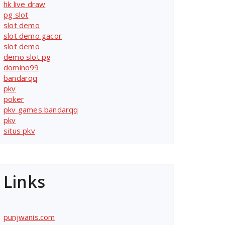
hk live draw
pg slot
slot demo
slot demo gacor
slot demo
demo slot pg
domino99
bandarqq
pkv
poker
pkv games bandarqq
pkv
situs pkv
Links
punjwanis.com