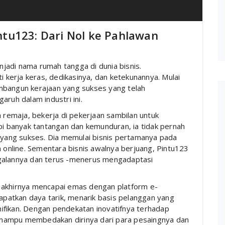
tu123: Dari Nol ke Pahlawan
jadi nama rumah tangga di dunia bisnis.
i kerja keras, dedikasinya, dan ketekunannya. Mulai
mbangun kerajaan yang sukses yang telah
aruh dalam industri ini.
h remaja, bekerja di pekerjaan sambilan untuk
 banyak tantangan dan kemunduran, ia tidak pernah
ang sukses. Dia memulai bisnis pertamanya pada
a online. Sementara bisnis awalnya berjuang, Pintu123
agalannya dan terus -menerus mengadaptasi
 akhirnya mencapai emas dengan platform e-
atkan daya tarik, menarik basis pelanggan yang
ifikan. Dengan pendekatan inovatifnya terhadap
mampu membedakan dirinya dari para pesaingnya dan