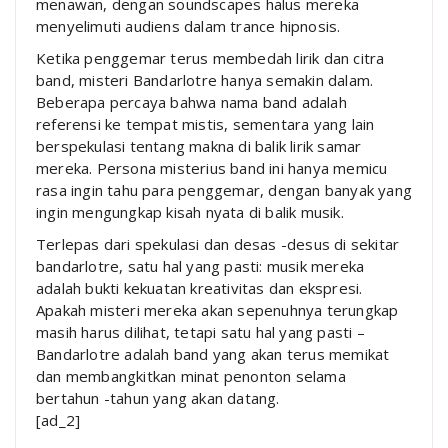
menawan, dengan soundscapes halus mereka
menyelimuti audiens dalam trance hipnosis.
Ketika penggemar terus membedah lirik dan citra
band, misteri Bandarlotre hanya semakin dalam.
Beberapa percaya bahwa nama band adalah
referensi ke tempat mistis, sementara yang lain
berspekulasi tentang makna di balik lirik samar
mereka. Persona misterius band ini hanya memicu
rasa ingin tahu para penggemar, dengan banyak yang
ingin mengungkap kisah nyata di balik musik.
Terlepas dari spekulasi dan desas -desus di sekitar
bandarlotre, satu hal yang pasti: musik mereka
adalah bukti kekuatan kreativitas dan ekspresi.
Apakah misteri mereka akan sepenuhnya terungkap
masih harus dilihat, tetapi satu hal yang pasti –
Bandarlotre adalah band yang akan terus memikat
dan membangkitkan minat penonton selama
bertahun -tahun yang akan datang.
[ad_2]