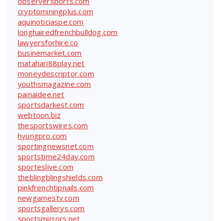
observersports.com
cryptominingplus.com
aquinoticiaspe.com
longhairedfrenchbulldog.com
lawyersforhire.co
businemarket.com
matahari88play.net
moneydescriptor.com
youthsmagazine.com
painaidee.net
sportsdarkest.com
webtoon.biz
thesportswires.com
hyungpro.com
sportingnewsnet.com
sportstime24day.com
sporteslive.com
theblingblingshields.com
pinkfrenchtipnails.com
newgamestv.com
sportsgallerys.com
sportsmirrors.net