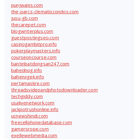
punjwanis.com
the-parcs-clematiscondos.com
jusu-gb.com
thecarepet.com
blogwriterplus.com
guestpostingseo.com
casinogambitpro.info
pokerplaymasters.info
courseoncourse.com
bantinbatdongsan247.com
bahednog.info
bahenxgek.info
pertamaskre.com
threadsvideoandphotodownloader.com
techgiddy.com
usalivenetwork.com
jackpotrushonline.info
ucnewshindi.com
freecellphonedatabase.com
gamersrope.com
exellewebmedia.com