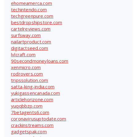
ehomeamerca.com
techintendo.com
techgreenpure.com
bestdropshipstore.com
cartelreviews.com
surfsway.com
nailartproduct.com
digitactseed.com
lvlcraft.com
90secondmoneyloans.com
xenmicro.com
rodrovers.com
tripssolution.com
satta-king-india.com
yukigassencanada.com
articlehorizone.com
yuqqbbzp.com
7betagents6.com
coronavirusuptodate.com
crackinstreams.com
gadgetspak.com