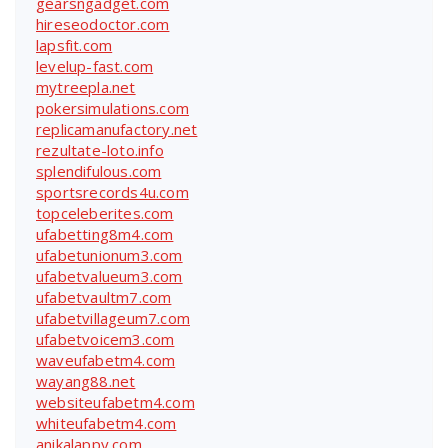
gearsngadget.com
hireseodoctor.com
lapsfit.com
levelup-fast.com
mytreepla.net
pokersimulations.com
replicamanufactory.net
rezultate-loto.info
splendifulous.com
sportsrecords4u.com
topceleberites.com
ufabetting8m4.com
ufabetunionum3.com
ufabetvalueum3.com
ufabetvaultm7.com
ufabetvillageum7.com
ufabetvoicem3.com
waveufabetm4.com
wayang88.net
websiteufabetm4.com
whiteufabetm4.com
anikalappy.com