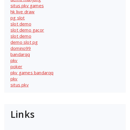
situs pkv games
hk live draw
pg slot
slot demo
slot demo gacor
slot demo
demo slot pg
domino99
bandarqq
pkv
poker
pkv games bandarqq
pkv
situs pkv
Links