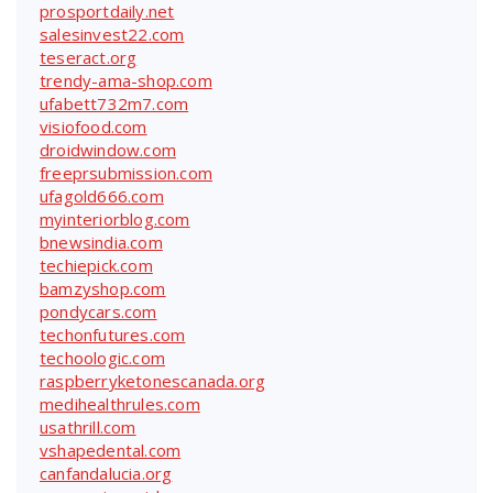
prosportdaily.net
salesinvest22.com
teseract.org
trendy-ama-shop.com
ufabett732m7.com
visiofood.com
droidwindow.com
freeprsubmission.com
ufagold666.com
myinteriorblog.com
bnewsindia.com
techiepick.com
bamzyshop.com
pondycars.com
techonfutures.com
techoologic.com
raspberryketonescanada.org
medihealthrules.com
usathrill.com
vshapedental.com
canfandalucia.org