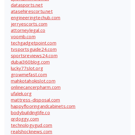
datasports.net
atasehirescortu.net
engineeringtechub.com
jerryescorts.com
attorneylegal.co
voomb.com
techgadgetpoint.com
tvsportsguide24.com
sportsreviews24.com
dubai360blog.com
lucky77slot.org
growmefast.com
mahkotahokislot.com
onlinecancerpharm.com
ufalek.org
mattress-disposal.com
happyflooringandcabinets.com
bodybuildinglife.co
qrdoggy.com
technologygud.com
realshocknews.com