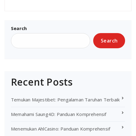
Search
Search
Recent Posts
Temukan Majestibet: Pengalaman Taruhan Terbaik
Memahami Saung4D: Panduan Komprehensif
Menemukan AhlCasino: Panduan Komprehensif