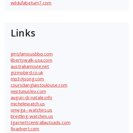
wildufabetum7.com
Links
jimsfamousbbq.com
libertywalk-usa.com
australiamovie.net
gizmobird.co.uk
mp3djsong.com
coursdanglaistoulouse.com
neptunuslex.com
auguri-di-natale.info
michelewatch.us
omega--watches.us
breitling-watches.us
tgarnettcentrallautoads.com
fixadvert.com