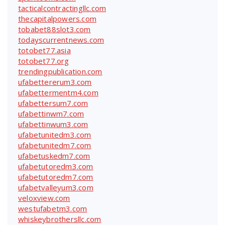
tacticalcontractingllc.com
thecapitalpowers.com
tobabet88slot3.com
todayscurrentnews.com
totobet77.asia
totobet77.org
trendingpublication.com
ufabettererum3.com
ufabettermentm4.com
ufabettersum7.com
ufabettinwm7.com
ufabettinwum3.com
ufabetunitedm3.com
ufabetunitedm7.com
ufabetuskedm7.com
ufabetutoredm3.com
ufabetutoredm7.com
ufabetvalleyum3.com
veloxview.com
westufabetm3.com
whiskeybrothersllc.com