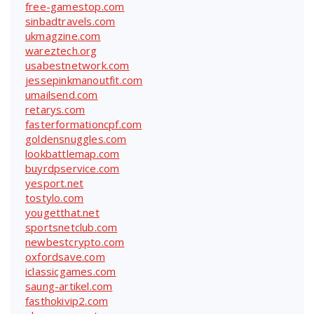
free-gamestop.com
sinbadtravels.com
ukmagzine.com
wareztech.org
usabestnetwork.com
jessepinkmanoutfit.com
umailsend.com
retarys.com
fasterformationcpf.com
goldensnuggles.com
lookbattlemap.com
buyrdpservice.com
yesport.net
tostylo.com
yougetthat.net
sportsnetclub.com
newbestcrypto.com
oxfordsave.com
iclassicgames.com
saung-artikel.com
fasthokivip2.com