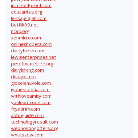
income4proof.com
educaritas.org
lensajelajah.com
betflik09.net
ncaq.org
xenmicro.com
onlineshopera.com
dartyfresh.com
lewisenterprises.net
pcsoftwarefree.org
dailylinking.com
dnafyx.com
giocolenuvole.com
iyouessential.com
withloveamity.com
youlearncode.com
fxyatirim.com
abbuguide.com
technologyresult.com
webhostingoffers.org
whatszow.com