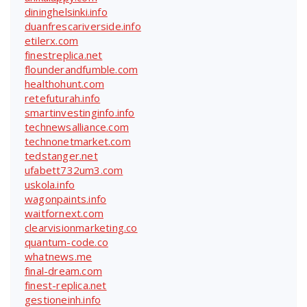
dininghelsinki.info
duanfrescariverside.info
etilerx.com
finestreplica.net
flounderandfumble.com
healthohunt.com
retefuturah.info
smartinvestinginfo.info
technewsalliance.com
technonetmarket.com
tedstanger.net
ufabett732um3.com
uskola.info
wagonpaints.info
waitfornext.com
clearvisionmarketing.co
quantum-code.co
whatnews.me
final-dream.com
finest-replica.net
gestioneinh.info