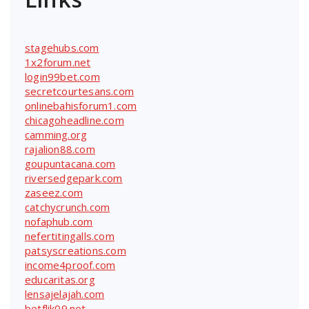
stagehubs.com
1x2forum.net
login99bet.com
secretcourtesans.com
onlinebahisforum1.com
chicagoheadline.com
camming.org
rajalion88.com
goupuntacana.com
riversedgepark.com
zaseez.com
catchycrunch.com
nofaphub.com
nefertitingalls.com
patsyscreations.com
income4proof.com
educaritas.org
lensajelajah.com
betflik09.net