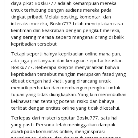
daya pikat Bosku777 adalah kemampuan mereka
untuk terhubung dengan audiens mereka pada
tingkat pribadi. Melalui posting, komentar, dan
interaksi mereka, Bosku777 telah menciptakan rasa
keintiman dan keakraban dengan pengikut mereka,
yang sering merasa seperti mengenal orang di balik
kepribadian tersebut.
Tetapi seperti halnya kepribadian online mana pun,
ada juga pertanyaan dan keraguan seputar keaslian
Bosku777. Beberapa skeptis menyarankan bahwa
kepribadian tersebut mungkin merupakan fasad yang
dibuat dengan hati -hati, yang dirancang untuk
menarik perhatian dan membangun pengikut untuk
tujuan yang tidak diungkapkan. Yang lain menimbulkan
kekhawatiran tentang potensi risiko dan bahaya
terlibat dengan entitas online yang tidak diketahui.
Terlepas dari misteri seputar Bosku777, satu hal
yang pasti: Persona telah meninggalkan dampak
abadi pada komunitas online, menginspirasi
percakapan, debat, dan diskusi di antara pengguna.