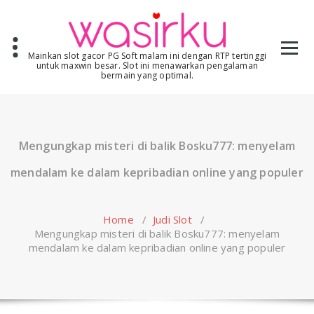
Skip
to
content
Mainkan slot gacor PG Soft malam ini dengan RTP tertinggi
untuk maxwin besar. Slot ini menawarkan pengalaman
bermain yang optimal.
Mengungkap misteri di balik Bosku777: menyelam
mendalam ke dalam kepribadian online yang populer
Home
/
Judi Slot
/
Mengungkap misteri di balik Bosku777: menyelam
mendalam ke dalam kepribadian online yang populer