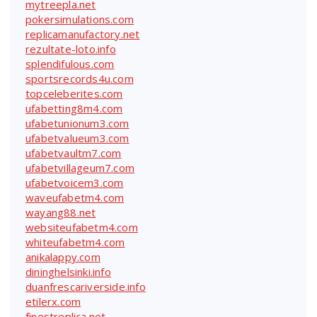
mytreepla.net
pokersimulations.com
replicamanufactory.net
rezultate-loto.info
splendifulous.com
sportsrecords4u.com
topceleberites.com
ufabetting8m4.com
ufabetunionum3.com
ufabetvalueum3.com
ufabetvaultm7.com
ufabetvillageum7.com
ufabetvoicem3.com
waveufabetm4.com
wayang88.net
websiteufabetm4.com
whiteufabetm4.com
anikalappy.com
dininghelsinki.info
duanfrescariverside.info
etilerx.com
finestreplica.net