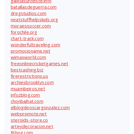
galiciasuroeste.info
batallasdeguerra.com
dregstudios.com
neatstuffhelpskids.org
moraessoccer.com
forochile.org
chart-track.com
wonderfultraveling.com
promocioname.net
wimaxworld.com
freeonlinecricketgames.net
bestcashing.biz
firerestrictions.us
archiesbrooklyn.com
muambeiros.net
infozblog.com
chonbaihat.com
elblogdeoscargonzalez.com
webpromote.net
steroids-store.co
arteydecoracion.net
fithog.com