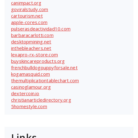
canimpact.org
goviralstudy.com
cartourism.net
apple-cores.com
pulserasdeactividad10.com
barbaracarlotti.com
desktopmining.net
inthebleachers.net
lexapro-rx-store.com
buyskincareproducts.org
frenchbulldogpuppyforsale.net
kogamasquid.com
themultiplicationtablechart.com
casinoglamour.org
dextercoin.io
christianarticledirectory.org
5homestyle.com
Links