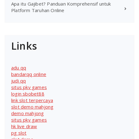
Apa itu Gajibet? Panduan Komprehensif untuk
Platform Taruhan Online
Links
adu qq
bandarqq online
judi qq
situs pkv games
login sbobet88
link slot terpercaya
slot demo mahjong
demo mahjong
situs pkv games
hk live draw
pg slot