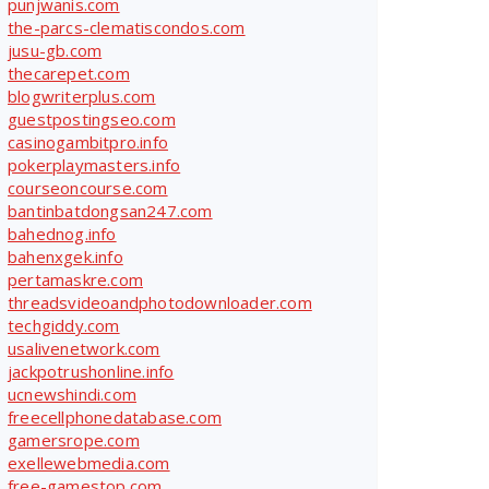
punjwanis.com
the-parcs-clematiscondos.com
jusu-gb.com
thecarepet.com
blogwriterplus.com
guestpostingseo.com
casinogambitpro.info
pokerplaymasters.info
courseoncourse.com
bantinbatdongsan247.com
bahednog.info
bahenxgek.info
pertamaskre.com
threadsvideoandphotodownloader.com
techgiddy.com
usalivenetwork.com
jackpotrushonline.info
ucnewshindi.com
freecellphonedatabase.com
gamersrope.com
exellewebmedia.com
free-gamestop.com