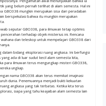
omposisinya. Pengamatan awal menunjukkan bahwa ia
ik yang belum pernah terlihat di alam semesta. Hal ini
wa GBO338 mungkin merupakan sisa dari peradaban
lain berspekulasi bahwa itu mungkin merupakan
ta.
awab seputar GBO338, para ilmuwan tetap optimis
 pencerahan terhadap objek misterius ini. Rencana
n wahana dan teleskop untuk mempelajari GBO338 dari
manya.
alam bidang eksplorasi ruang angkasa. Ini berfungsi
 yang ada di luar sudut kecil alam semesta kita,
tika para ilmuwan terus mengungkap misteri GBO338,
mereka ungkap.
 dengan nama GBO338 akan terus memikat imajinasi
luruh dunia. Penemuannya menjadi bukti kekuatan
ruang angkasa yang tak terbatas. Ketika kita terus
orasi, siapa yang tahu keajaiban alam semesta lain