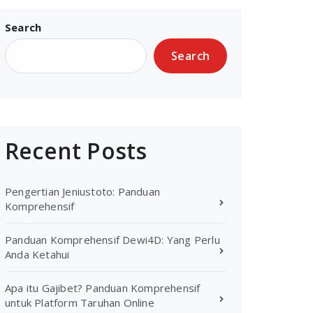
Search
Search
Recent Posts
Pengertian Jeniustoto: Panduan
Komprehensif
Panduan Komprehensif Dewi4D: Yang Perlu
Anda Ketahui
Apa itu Gajibet? Panduan Komprehensif
untuk Platform Taruhan Online