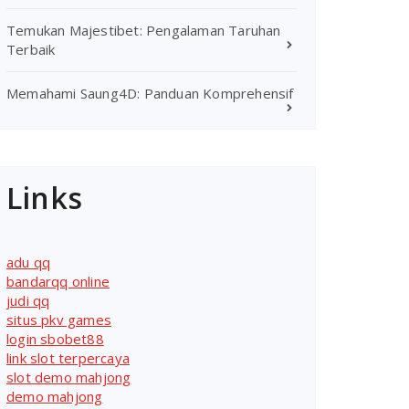
Temukan Majestibet: Pengalaman Taruhan
Terbaik
Memahami Saung4D: Panduan Komprehensif
Links
adu qq
bandarqq online
judi qq
situs pkv games
login sbobet88
link slot terpercaya
slot demo mahjong
demo mahjong