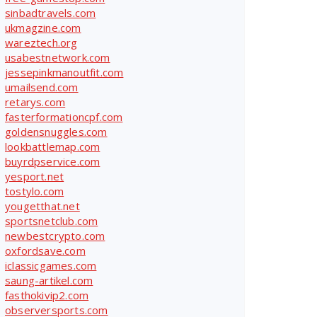
sinbadtravels.com
ukmagzine.com
wareztech.org
usabestnetwork.com
jessepinkmanoutfit.com
umailsend.com
retarys.com
fasterformationcpf.com
goldensnuggles.com
lookbattlemap.com
buyrdpservice.com
yesport.net
tostylo.com
yougetthat.net
sportsnetclub.com
newbestcrypto.com
oxfordsave.com
iclassicgames.com
saung-artikel.com
fasthokivip2.com
observersports.com