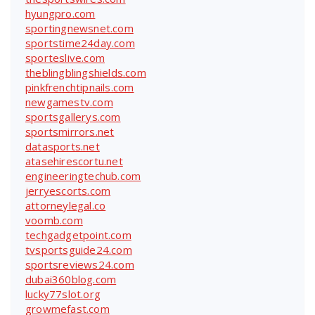
hyungpro.com
sportingnewsnet.com
sportstime24day.com
sporteslive.com
theblingblingshields.com
pinkfrenchtipnails.com
newgamestv.com
sportsgallerys.com
sportsmirrors.net
datasports.net
atasehirescortu.net
engineeringtechub.com
jerryescorts.com
attorneylegal.co
voomb.com
techgadgetpoint.com
tvsportsguide24.com
sportsreviews24.com
dubai360blog.com
lucky77slot.org
growmefast.com