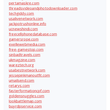
pertamaskre.com
threadsvideoandphotodownloader.com
techgiddy.com
usalivenetwork.com
jackpotrushonline.info
ucnewshindi.com
freecellphonedatabase.com
gamersrope.com
exellewebmedia.com
free-gamestop.com
sinbadtravels.com
ukmagzine.com
wareztech.org
usabestnetwork.com
jessepinkmanoutfit.com
umailsend.com
retarys.com
fasterformationcpf.com
goldensnuggles.com
lookbattlemap.com
buyrdpservice.com