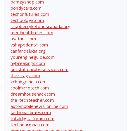
bamzyshop.com
pondycars.com
techonfutures.com
techoologic.com
raspberryketonescanada.org
medihealthrules.com
usathrill.com
vshapedental.com
canfandalucia.org
yourengineguide.com
nybreakings.com
outstationcabsservices.com
thekrtagy.com
xchangeindia.com
coolmicrotech.com
dreamhousehack.com
the-techteacher.com
automobilenews-online.com
fashionalltimes.com
totaldigitalforum.com
technoarmaan.com
empresasposicionamientoweb.com