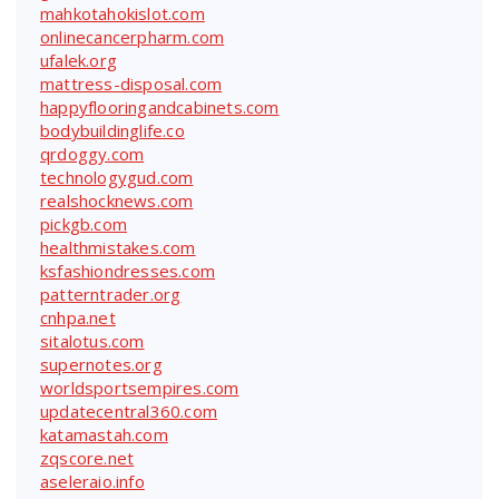
mahkotahokislot.com
onlinecancerpharm.com
ufalek.org
mattress-disposal.com
happyflooringandcabinets.com
bodybuildinglife.co
qrdoggy.com
technologygud.com
realshocknews.com
pickgb.com
healthmistakes.com
ksfashiondresses.com
patterntrader.org
cnhpa.net
sitalotus.com
supernotes.org
worldsportsempires.com
updatecentral360.com
katamastah.com
zqscore.net
aseleraio.info