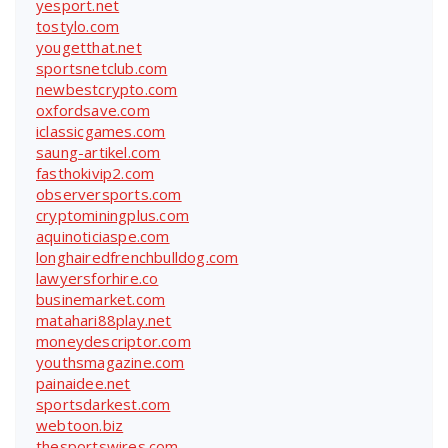
yesport.net
tostylo.com
yougetthat.net
sportsnetclub.com
newbestcrypto.com
oxfordsave.com
iclassicgames.com
saung-artikel.com
fasthokivip2.com
observersports.com
cryptominingplus.com
aquinoticiaspe.com
longhairedfrenchbulldog.com
lawyersforhire.co
businemarket.com
matahari88play.net
moneydescriptor.com
youthsmagazine.com
painaidee.net
sportsdarkest.com
webtoon.biz
thesportswires.com