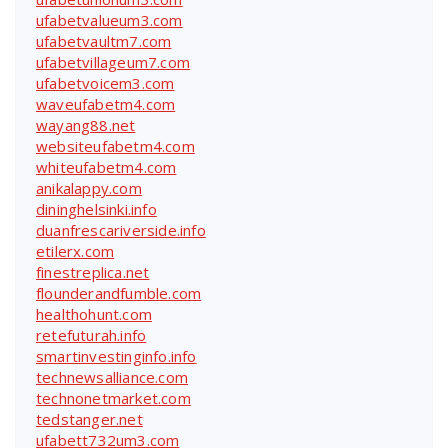
ufabetvalueum3.com
ufabetvaultm7.com
ufabetvillageum7.com
ufabetvoicem3.com
waveufabetm4.com
wayang88.net
websiteufabetm4.com
whiteufabetm4.com
anikalappy.com
dininghelsinki.info
duanfrescariverside.info
etilerx.com
finestreplica.net
flounderandfumble.com
healthohunt.com
retefuturah.info
smartinvestinginfo.info
technewsalliance.com
technonetmarket.com
tedstanger.net
ufabett732um3.com