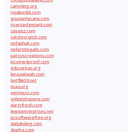
camming.org
rajalion88.com
goupuntacana.com
riversedgepark.com
zaseez.com
catchycrunch.com
nofaphub.com
nefertitingalls.com
patsyscreations.com
income4proof.com
educaritas.org
lensajelajah.com
betflik09.net
ncaq.org
xenmicro.com
onlineshopera.com
dartyfresh.com
lewisenterprises.net
pcsoftwarefree.org
dailylinking.com
dnafyx.com