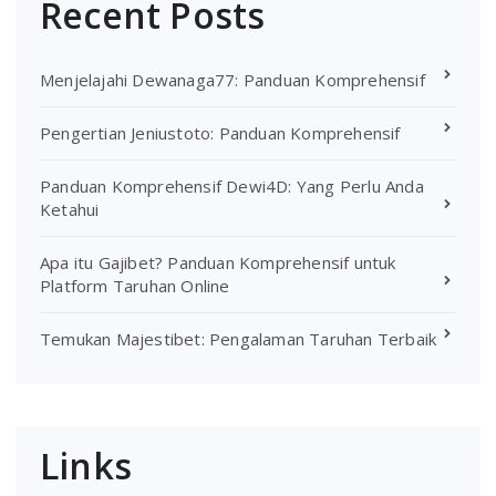
Recent Posts
Menjelajahi Dewanaga77: Panduan Komprehensif
Pengertian Jeniustoto: Panduan Komprehensif
Panduan Komprehensif Dewi4D: Yang Perlu Anda
Ketahui
Apa itu Gajibet? Panduan Komprehensif untuk
Platform Taruhan Online
Temukan Majestibet: Pengalaman Taruhan Terbaik
Links