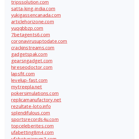
tripssolution.com
satta-king-india.com
yukigassencanada.com
articlehorizone.com
yuqqbbzp.com
7betagents6.com
coronavirusuptodate.com
crackinstreams.com
gadgetspak.com
gearsngadget.com
hireseodoctor.com
lapsfit.com
levelup-fast.com
mytreepla.net
pokersimulations.com
replicamanufactory.net
rezultate-loto.info
splendifulous.com
sportsrecords4u.com
topceleberites.com
ufabetting8m4.com
ufabetunionum3.com