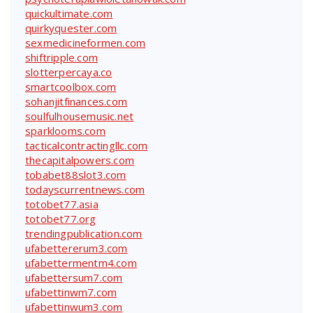
quickultimate.com
quirkyquester.com
sexmedicineformen.com
shiftripple.com
slotterpercaya.co
smartcoolbox.com
sohanjitfinances.com
soulfulhousemusic.net
sparklooms.com
tacticalcontractingllc.com
thecapitalpowers.com
tobabet88slot3.com
todayscurrentnews.com
totobet77.asia
totobet77.org
trendingpublication.com
ufabettererum3.com
ufabettermentm4.com
ufabettersum7.com
ufabettinwm7.com
ufabettinwum3.com