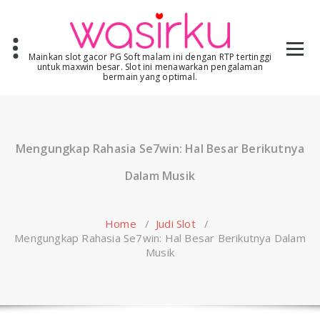
Skip
to
content
Mainkan slot gacor PG Soft malam ini dengan RTP tertinggi
untuk maxwin besar. Slot ini menawarkan pengalaman
bermain yang optimal.
Mengungkap Rahasia Se7win: Hal Besar Berikutnya
Dalam Musik
Home
/
Judi Slot
/
Mengungkap Rahasia Se7win: Hal Besar Berikutnya Dalam
Musik