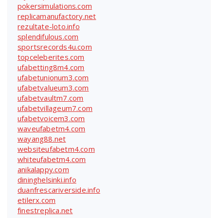
pokersimulations.com
replicamanufactory.net
rezultate-loto.info
splendifulous.com
sportsrecords4u.com
topceleberites.com
ufabetting8m4.com
ufabetunionum3.com
ufabetvalueum3.com
ufabetvaultm7.com
ufabetvillageum7.com
ufabetvoicem3.com
waveufabetm4.com
wayang88.net
websiteufabetm4.com
whiteufabetm4.com
anikalappy.com
dininghelsinki.info
duanfrescariverside.info
etilerx.com
finestreplica.net