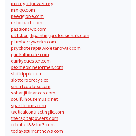
microgridpower.org
mixiqo.com
needglobe.com
ortocoach.com
passionawe.com
pittsburghpaintingprofessionals.com
plumberryworks.com
psychoterapiawioletanowak.com
quickultimate.com
quirkyquester.com
sexmedicineformen.com
shiftripple.com
slotterpercaya.co
smartcoolbox.com
sohanjitfinances.com
soulfulhousemusic.net
sparklooms.com
tacticalcontractingllc.com
thecapitalpowers.com
tobabet88slot3.com
todayscurrentnews.com