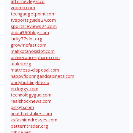
attorneylegal.co
voomb.com
techgadgetpoint.com
tvsportsguide24.com
sportsreviews24.com
dubai360blog.com
lucky77slot.org
growmefast.com
mahkotahokislot.com
onlinecancerpharm.com
ufalek.org
mattress-disposal.com
happyflooringandcabinets.com
bodybuildinglife.co
qrdoggy.com
technologygud.com
realshocknews.com
pickgb.com
healthmistakes.com
ksfashiondresses.com
patterntrader.org
cnhpa.net