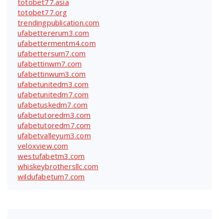
totobet77.asia
totobet77.org
trendingpublication.com
ufabettererum3.com
ufabettermentm4.com
ufabettersum7.com
ufabettinwm7.com
ufabettinwum3.com
ufabetunitedm3.com
ufabetunitedm7.com
ufabetuskedm7.com
ufabetutoredm3.com
ufabetutoredm7.com
ufabetvalleyum3.com
veloxview.com
westufabetm3.com
whiskeybrothersllc.com
wildufabetum7.com