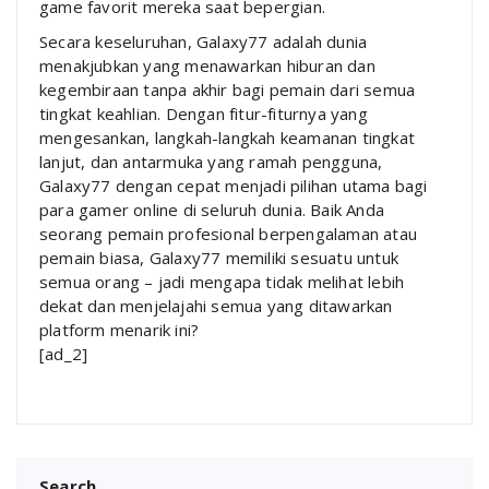
game favorit mereka saat bepergian.
Secara keseluruhan, Galaxy77 adalah dunia
menakjubkan yang menawarkan hiburan dan
kegembiraan tanpa akhir bagi pemain dari semua
tingkat keahlian. Dengan fitur-fiturnya yang
mengesankan, langkah-langkah keamanan tingkat
lanjut, dan antarmuka yang ramah pengguna,
Galaxy77 dengan cepat menjadi pilihan utama bagi
para gamer online di seluruh dunia. Baik Anda
seorang pemain profesional berpengalaman atau
pemain biasa, Galaxy77 memiliki sesuatu untuk
semua orang – jadi mengapa tidak melihat lebih
dekat dan menjelajahi semua yang ditawarkan
platform menarik ini?
[ad_2]
Search