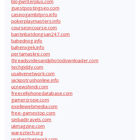
blogwriterplus.com
guestpostingseo.com
casinogambitpro.info
pokerplaymasters.info
courseoncourse.com
bantinbatdongsan247.com
bahednog.info
bahenxgek.info
pertamaskre.com
threadsvideoandphotodownloader.com
techgiddy.com
usalivenetwork.com
jackpotrushonline.info
ucnewshindi.com
freecellphonedatabase.com
gamersrope.com
exellewebmedia.com
free-gamestop.com
sinbadtravels.com
ukmagzine.com
wareztech.org
usabestnetwork.com