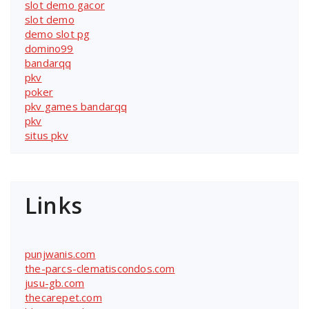
slot demo gacor
slot demo
demo slot pg
domino99
bandarqq
pkv
poker
pkv games bandarqq
pkv
situs pkv
Links
punjwanis.com
the-parcs-clematiscondos.com
jusu-gb.com
thecarepet.com