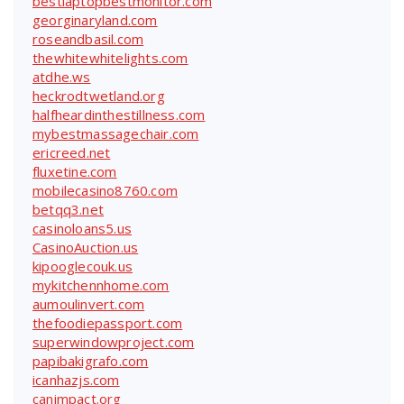
bestlaptopbestmonitor.com
georginaryland.com
roseandbasil.com
thewhitewhitelights.com
atdhe.ws
heckrodtwetland.org
halfheardinthestillness.com
mybestmassagechair.com
ericreed.net
fluxetine.com
mobilecasino8760.com
betqq3.net
casinoloans5.us
CasinoAuction.us
kipooglecouk.us
mykitchennhome.com
aumoulinvert.com
thefoodiepassport.com
superwindowproject.com
papibakigrafo.com
icanhazjs.com
canimpact.org