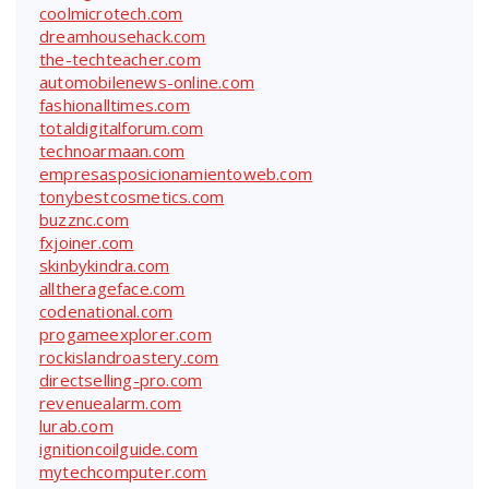
coolmicrotech.com
dreamhousehack.com
the-techteacher.com
automobilenews-online.com
fashionalltimes.com
totaldigitalforum.com
technoarmaan.com
empresasposicionamientoweb.com
tonybestcosmetics.com
buzznc.com
fxjoiner.com
skinbykindra.com
alltherageface.com
codenational.com
progameexplorer.com
rockislandroastery.com
directselling-pro.com
revenuealarm.com
lurab.com
ignitioncoilguide.com
mytechcomputer.com