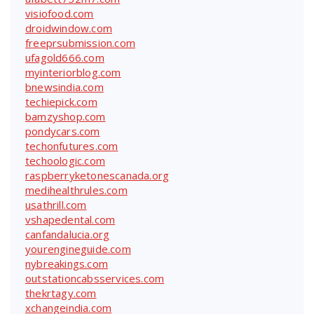
visiofood.com
droidwindow.com
freeprsubmission.com
ufagold666.com
myinteriorblog.com
bnewsindia.com
techiepick.com
bamzyshop.com
pondycars.com
techonfutures.com
techoologic.com
raspberryketonescanada.org
medihealthrules.com
usathrill.com
vshapedental.com
canfandalucia.org
yourengineguide.com
nybreakings.com
outstationcabsservices.com
thekrtagy.com
xchangeindia.com