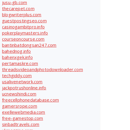
jusu-gb.com
thecarepet.com
blogwriterplus.com
guestpostingseo.com
casinogambitpro.info
pokerplaymasters.info
courseoncourse.com
bantinbatdongsan247.com
bahednog.info
bahenxgek.info
pertamaskre.com
threadsvideoandphotodownloader.com
techgiddy.com
usalivenetwork.com
jackpotrushonline.info
ucnewshindi.com
freecellphonedatabase.com
gamersrope.com
exellewebmedia.com
free-gamestop.com
sinbadtravels.com