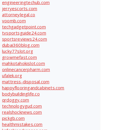
engineeringtechub.com
jerryescorts.com
attorneylegal.co
voomb.com
techgadgetpoint.com
tvsportsguide24.com
sportsreviews24.com
dubai360blog.com
lucky77slot.org
growmefast.com
mahkotahokislot.com
onlinecancerpharm.com
ufalek.org
mattress-disposal.com
happyflooringandcabinets.com
bodybuildinglife.co
qrdoggy.com
technologygud.com
realshocknews.com
pickgb.com
healthmistakes.com