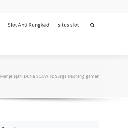
Slot Anti Rungkad
situs slot
Menjelajahi Dunia SGCWIN: Surga seorang gamer