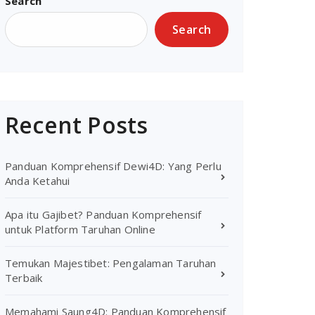
Search
Search
Recent Posts
Panduan Komprehensif Dewi4D: Yang Perlu
Anda Ketahui
Apa itu Gajibet? Panduan Komprehensif
untuk Platform Taruhan Online
Temukan Majestibet: Pengalaman Taruhan
Terbaik
Memahami Saung4D: Panduan Komprehensif