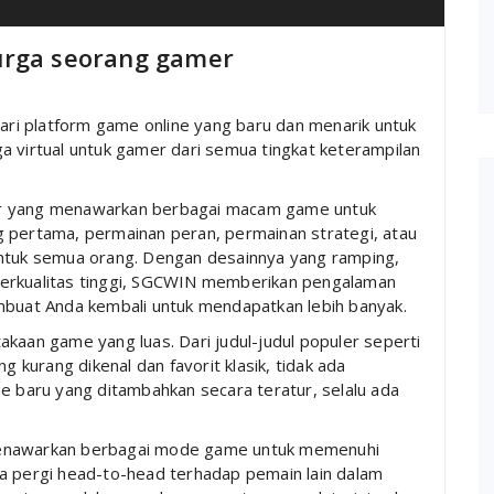
urga seorang gamer
i platform game online yang baru dan menarik untuk
urga virtual untuk gamer dari semua tingkat keterampilan
ir yang menawarkan berbagai macam game untuk
g pertama, permainan peran, permainan strategi, atau
untuk semua orang. Dengan desainnya yang ramping,
berkualitas tinggi, SGCWIN memberikan pengalaman
uat Anda kembali untuk mendapatkan lebih banyak.
kaan game yang luas. Dari judul-judul populer seperti
g kurang dikenal dan favorit klasik, tidak ada
me baru yang ditambahkan secara teratur, selalu ada
menawarkan berbagai mode game untuk memenuhi
ka pergi head-to-head terhadap pemain lain dalam