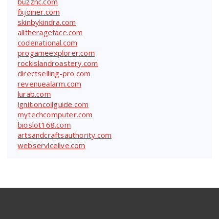
buzznc.com
fxjoiner.com
skinbykindra.com
alltherageface.com
codenational.com
progameexplorer.com
rockislandroastery.com
directselling-pro.com
revenuealarm.com
lurab.com
ignitioncoilguide.com
mytechcomputer.com
bioslot168.com
artsandcraftsauthority.com
webservicelive.com