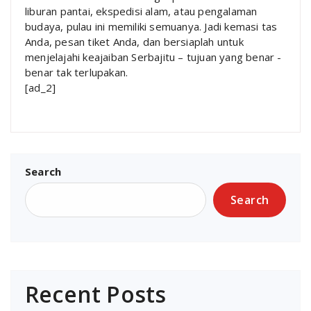
liburan pantai, ekspedisi alam, atau pengalaman
budaya, pulau ini memiliki semuanya. Jadi kemasi tas
Anda, pesan tiket Anda, dan bersiaplah untuk
menjelajahi keajaiban Serbajitu – tujuan yang benar -
benar tak terlupakan.
[ad_2]
Search
Search
Recent Posts