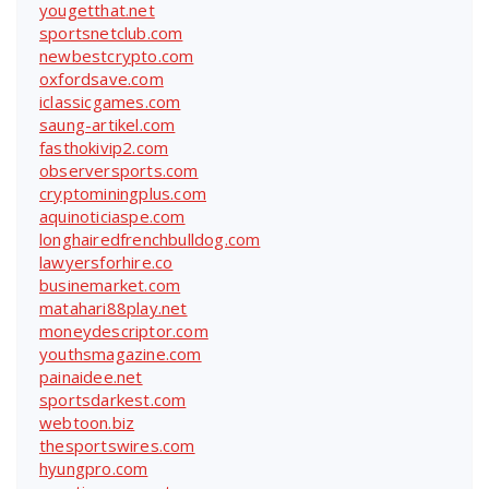
yougetthat.net
sportsnetclub.com
newbestcrypto.com
oxfordsave.com
iclassicgames.com
saung-artikel.com
fasthokivip2.com
observersports.com
cryptominingplus.com
aquinoticiaspe.com
longhairedfrenchbulldog.com
lawyersforhire.co
businemarket.com
matahari88play.net
moneydescriptor.com
youthsmagazine.com
painaidee.net
sportsdarkest.com
webtoon.biz
thesportswires.com
hyungpro.com