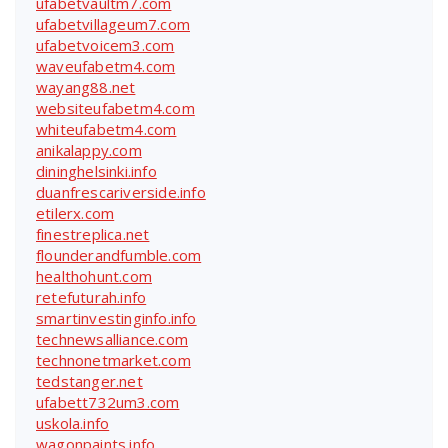
ufabetvaultm7.com
ufabetvillageum7.com
ufabetvoicem3.com
waveufabetm4.com
wayang88.net
websiteufabetm4.com
whiteufabetm4.com
anikalappy.com
dininghelsinki.info
duanfrescariverside.info
etilerx.com
finestreplica.net
flounderandfumble.com
healthohunt.com
retefuturah.info
smartinvestinginfo.info
technewsalliance.com
technonetmarket.com
tedstanger.net
ufabett732um3.com
uskola.info
wagonpaints.info