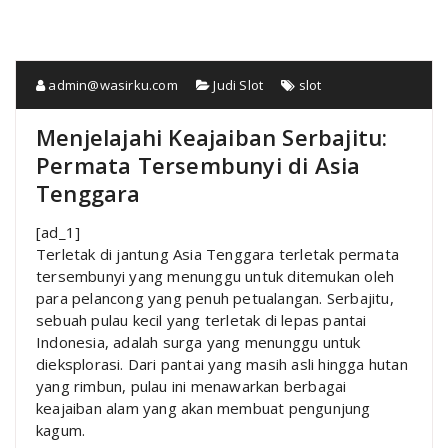
admin@wasirku.com
Judi Slot
slot
Menjelajahi Keajaiban Serbajitu:
Permata Tersembunyi di Asia
Tenggara
[ad_1]
Terletak di jantung Asia Tenggara terletak permata
tersembunyi yang menunggu untuk ditemukan oleh
para pelancong yang penuh petualangan. Serbajitu,
sebuah pulau kecil yang terletak di lepas pantai
Indonesia, adalah surga yang menunggu untuk
dieksplorasi. Dari pantai yang masih asli hingga hutan
yang rimbun, pulau ini menawarkan berbagai
keajaiban alam yang akan membuat pengunjung
kagum.