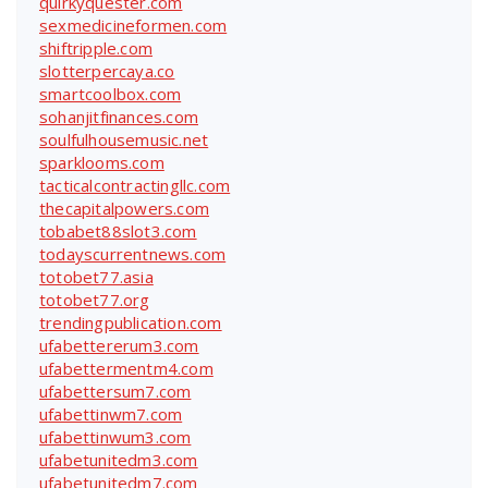
quirkyquester.com
sexmedicineformen.com
shiftripple.com
slotterpercaya.co
smartcoolbox.com
sohanjitfinances.com
soulfulhousemusic.net
sparklooms.com
tacticalcontractingllc.com
thecapitalpowers.com
tobabet88slot3.com
todayscurrentnews.com
totobet77.asia
totobet77.org
trendingpublication.com
ufabettererum3.com
ufabettermentm4.com
ufabettersum7.com
ufabettinwm7.com
ufabettinwum3.com
ufabetunitedm3.com
ufabetunitedm7.com