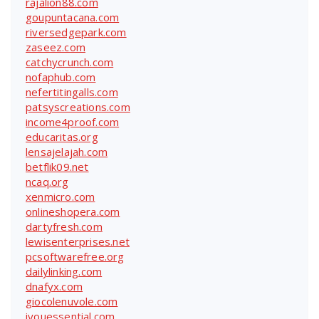
rajalion88.com
goupuntacana.com
riversedgepark.com
zaseez.com
catchycrunch.com
nofaphub.com
nefertitingalls.com
patsyscreations.com
income4proof.com
educaritas.org
lensajelajah.com
betflik09.net
ncaq.org
xenmicro.com
onlineshopera.com
dartyfresh.com
lewisenterprises.net
pcsoftwarefree.org
dailylinking.com
dnafyx.com
giocolenuvole.com
iyouessential.com