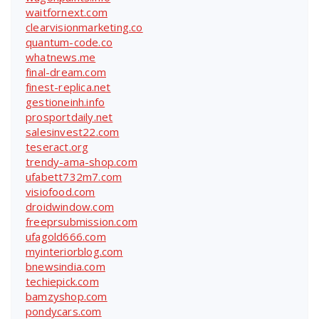
waitfornext.com
clearvisionmarketing.co
quantum-code.co
whatnews.me
final-dream.com
finest-replica.net
gestioneinh.info
prosportdaily.net
salesinvest22.com
teseract.org
trendy-ama-shop.com
ufabett732m7.com
visiofood.com
droidwindow.com
freeprsubmission.com
ufagold666.com
myinteriorblog.com
bnewsindia.com
techiepick.com
bamzyshop.com
pondycars.com