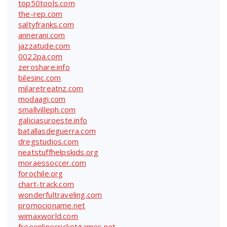
top50tools.com
the-rep.com
saltyfranks.com
annerani.com
jazzatude.com
0022pa.com
zeroshare.info
bilesinc.com
milaretreatnz.com
modaagi.com
smallvilleph.com
galiciasuroeste.info
batallasdeguerra.com
dregstudios.com
neatstuffhelpskids.org
moraessoccer.com
forochile.org
chart-track.com
wonderfultraveling.com
promocioname.net
wimaxworld.com
freeonlinecricketgames.net