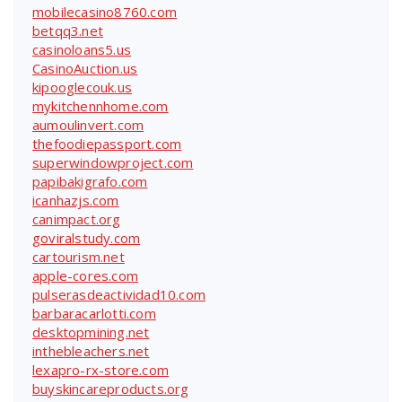
mobilecasino8760.com
betqq3.net
casinoloans5.us
CasinoAuction.us
kipooglecouk.us
mykitchennhome.com
aumoulinvert.com
thefoodiepassport.com
superwindowproject.com
papibakigrafo.com
icanhazjs.com
canimpact.org
goviralstudy.com
cartourism.net
apple-cores.com
pulserasdeactividad10.com
barbaracarlotti.com
desktopmining.net
inthebleachers.net
lexapro-rx-store.com
buyskincareproducts.org