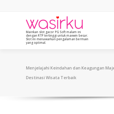
Skip
to
content
Mainkan slot gacor PG Soft malam ini
dengan RTP tertinggi untuk maxwin besar.
Slot ini menawarkan pengalaman bermain
yang optimal.
Menjelajahi Keindahan dan Keagungan Maj
Destinasi Wisata Terbaik