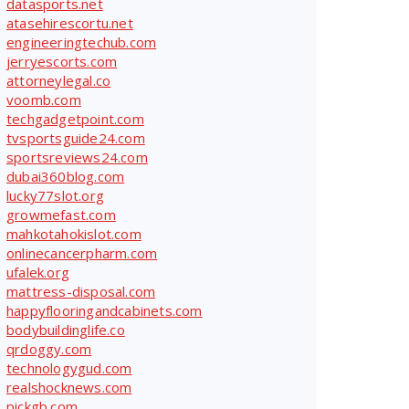
datasports.net
atasehirescortu.net
engineeringtechub.com
jerryescorts.com
attorneylegal.co
voomb.com
techgadgetpoint.com
tvsportsguide24.com
sportsreviews24.com
dubai360blog.com
lucky77slot.org
growmefast.com
mahkotahokislot.com
onlinecancerpharm.com
ufalek.org
mattress-disposal.com
happyflooringandcabinets.com
bodybuildinglife.co
qrdoggy.com
technologygud.com
realshocknews.com
pickgb.com