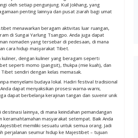
gi oleh setiap pengunjung. Kuil Jokhang, yang
keagamaan penting lainnya dan pusat ziarah bagi umat
tibet menawarkan beragam aktivitas luar ruangan,
jeram di Sungai Yarlung Tsangpo. Anda juga dapat
iman nomaden yang tersebar di pedesaan, di mana
an cara hidup masyarakat Tibet.
 kuliner, dengan kuliner yang beragam seperti
Tibet seperti momo (pangsit), thukpa (mie kuah), dan
Tibet sendiri dengan kelas memasak.
npa menyelami budaya lokal. Hadiri festival tradisional
a Anda dapat menyaksikan prosesi warna-warni,
uga dapat berbelanja kerajinan tangan dan suvenir unik
i destinasi lainnya, di mana keindahan pemandangan
dan keramahtamahan masyarakat setempat. Baik Anda
Majestibet memiliki sesuatu untuk semua orang. Jadi
ah perjalanan seumur hidup ke Majestibet – tujuan