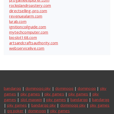
rockislandroastery.com
directselling-pro.com
revenuealarm.com
lurab.com
ignitioncoilguide.com
mytechcomputer.com
bioslot168.com
artsandcraftsauthority.com
webservicelive.com
bandarqq
|
dominoqq pkv
|
dominoqq
|
dominoqq
|
pkv
games
|
pkv games
|
pkv games
|
pkv games
|
pkv
games
|
slot maxwin
|
pkv games
|
bandarqq
|
bandarqq
|
pkv games
|
bandarqq pkv
|
dominoqq pkv
|
pkv games
|
qq poker
|
dominoqq
|
pkv games