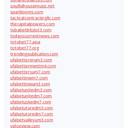
soulfulhousemusic.net
sparklooms.com
tacticalcontractingllc.com
thecapitalpowers.com
tobabet88slot3.com
todayscurrentnews.com
totobet77.asia
totobet77.org
trendingpublication.com
ufabettererum3.com
ufabettermentm4.com
ufabettersum7.com
ufabettinwm7.com
ufabettinwum3.com
ufabetunitedm3.com
ufabetunitedm7.com
ufabetuskedm7.com
ufabetutoredm3.com
ufabetutoredm7.com
ufabetvalleyum3.com
veloxview.com