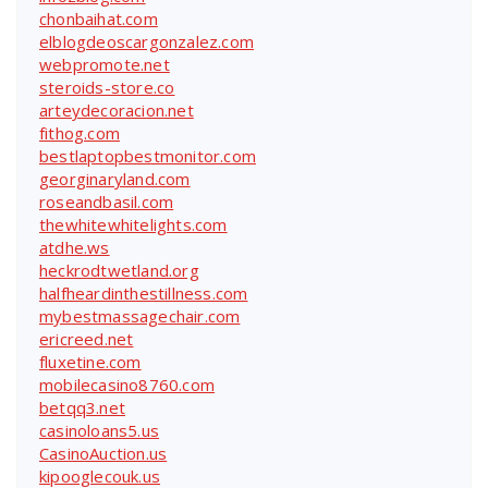
chonbaihat.com
elblogdeoscargonzalez.com
webpromote.net
steroids-store.co
arteydecoracion.net
fithog.com
bestlaptopbestmonitor.com
georginaryland.com
roseandbasil.com
thewhitewhitelights.com
atdhe.ws
heckrodtwetland.org
halfheardinthestillness.com
mybestmassagechair.com
ericreed.net
fluxetine.com
mobilecasino8760.com
betqq3.net
casinoloans5.us
CasinoAuction.us
kipooglecouk.us