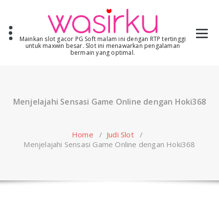
Skip
to
content
Mainkan slot gacor PG Soft malam ini dengan RTP tertinggi
untuk maxwin besar. Slot ini menawarkan pengalaman
bermain yang optimal.
Menjelajahi Sensasi Game Online dengan Hoki368
Home
/
Judi Slot
/
Menjelajahi Sensasi Game Online dengan Hoki368