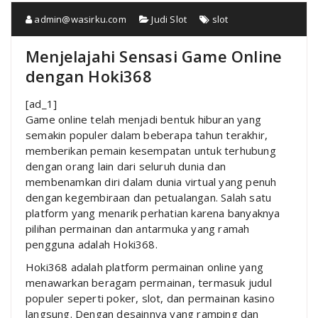
admin@wasirku.com
Judi Slot
slot
Menjelajahi Sensasi Game Online
dengan Hoki368
[ad_1]
Game online telah menjadi bentuk hiburan yang
semakin populer dalam beberapa tahun terakhir,
memberikan pemain kesempatan untuk terhubung
dengan orang lain dari seluruh dunia dan
membenamkan diri dalam dunia virtual yang penuh
dengan kegembiraan dan petualangan. Salah satu
platform yang menarik perhatian karena banyaknya
pilihan permainan dan antarmuka yang ramah
pengguna adalah Hoki368.
Hoki368 adalah platform permainan online yang
menawarkan beragam permainan, termasuk judul
populer seperti poker, slot, dan permainan kasino
langsung. Dengan desainnya yang ramping dan