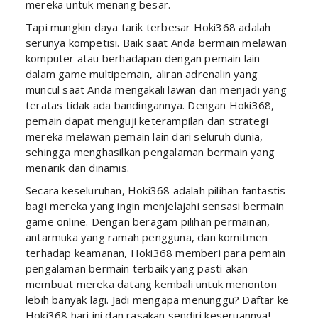
mereka untuk menang besar.
Tapi mungkin daya tarik terbesar Hoki368 adalah
serunya kompetisi. Baik saat Anda bermain melawan
komputer atau berhadapan dengan pemain lain
dalam game multipemain, aliran adrenalin yang
muncul saat Anda mengakali lawan dan menjadi yang
teratas tidak ada bandingannya. Dengan Hoki368,
pemain dapat menguji keterampilan dan strategi
mereka melawan pemain lain dari seluruh dunia,
sehingga menghasilkan pengalaman bermain yang
menarik dan dinamis.
Secara keseluruhan, Hoki368 adalah pilihan fantastis
bagi mereka yang ingin menjelajahi sensasi bermain
game online. Dengan beragam pilihan permainan,
antarmuka yang ramah pengguna, dan komitmen
terhadap keamanan, Hoki368 memberi para pemain
pengalaman bermain terbaik yang pasti akan
membuat mereka datang kembali untuk menonton
lebih banyak lagi. Jadi mengapa menunggu? Daftar ke
Hoki368 hari ini dan rasakan sendiri keseruannya!