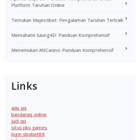
Platform Taruhan Online
Temukan Majestibet: Pengalaman Taruhan Terbaik
Memahami Saung4D: Panduan Komprehensif
Menemukan AhlCasino: Panduan Komprehensif
Links
adu qq
bandarqq online
judi qq
situs pkv games
login sbobet88