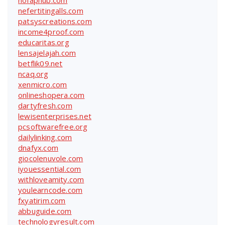
nefertitingalls.com
patsyscreations.com
income4proof.com
educaritas.org
lensajelajah.com
betflik09.net
ncaq.org
xenmicro.com
onlineshopera.com
dartyfresh.com
lewisenterprises.net
pcsoftwarefree.org
dailylinking.com
dnafyx.com
giocolenuvole.com
iyouessential.com
withloveamity.com
youlearncode.com
fxyatirim.com
abbuguide.com
technologyresult.com