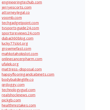
engineeringtechub.com
jerryescorts.com
attorneylegal.co
voomb.com
techgadgetpoint.com
tvsportsguide24.com
sportsreviews24.com
dubai360blog.com
lucky77slot.org
growmefast.com
mahkotahokislot.com
onlinecancerpharm.com
ufalek.org
mattress-disposal.com
happyflooringandcabinets.com
bodybuildinglife.co
qrdoggy.com
technologygud.com
realshocknews.com
pickgb.com
healthmistakes.com