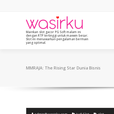
Skip
to
content
Mainkan slot gacor PG Soft malam ini
dengan RTP tertinggi untuk maxwin besar.
Slot ini menawarkan pengalaman bermain
yang optimal.
MMRAJA: The Rising Star Dunia Bisnis