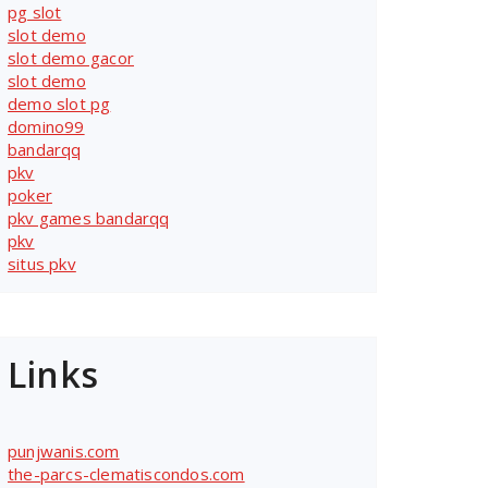
pg slot
slot demo
slot demo gacor
slot demo
demo slot pg
domino99
bandarqq
pkv
poker
pkv games bandarqq
pkv
situs pkv
Links
punjwanis.com
the-parcs-clematiscondos.com