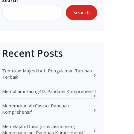
Search
Search
Recent Posts
Temukan Majestibet: Pengalaman Taruhan
Terbaik
Memahami Saung4D: Panduan Komprehensif
Menemukan AhlCasino: Panduan
Komprehensif
Menjelajahi Dunia Juruscasino yang
Menyenangkan: Panduan Komprehensif