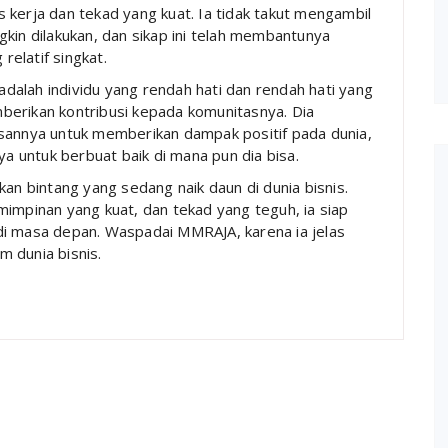
 kerja dan tekad yang kuat. Ia tidak takut mengambil
kin dilakukan, dan sikap ini telah membantunya
elatif singkat.
alah individu yang rendah hati dan rendah hati yang
berikan kontribusi kepada komunitasnya. Dia
nnya untuk memberikan dampak positif pada dunia,
 untuk berbuat baik di mana pun dia bisa.
 bintang yang sedang naik daun di dunia bisnis.
mimpinan yang kuat, dan tekad yang teguh, ia siap
di masa depan. Waspadai MMRAJA, karena ia jelas
 dunia bisnis.