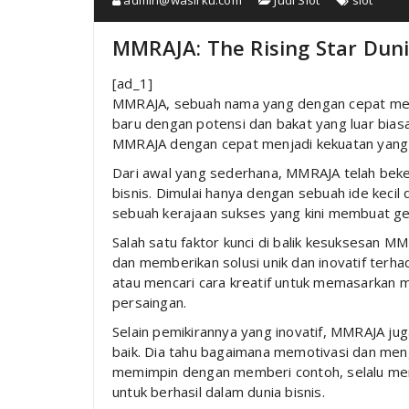
admin@wasirku.com
Judi Slot
slot
MMRAJA: The Rising Star Duni
[ad_1]
MMRAJA, sebuah nama yang dengan cepat menja
baru dengan potensi dan bakat yang luar bias
MMRAJA dengan cepat menjadi kekuatan yang ha
Dari awal yang sederhana, MMRAJA telah beke
bisnis. Dimulai hanya dengan sebuah ide kec
sebuah kerajaan sukses yang kini membuat gebr
Salah satu faktor kunci di balik kesuksesan 
dan memberikan solusi unik dan inovatif terh
atau mencari cara kreatif untuk memasarkan 
persaingan.
Selain pemikirannya yang inovatif, MMRAJA j
baik. Dia tahu bagaimana memotivasi dan meng
memimpin dengan memberi contoh, selalu meng
untuk berhasil dalam dunia bisnis.