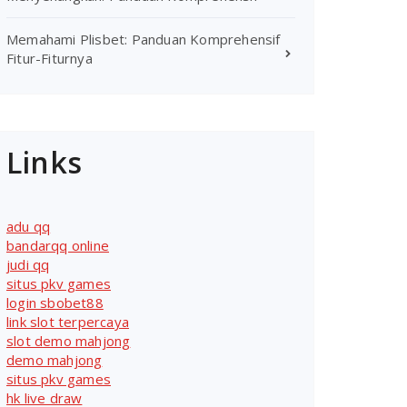
Memahami Plisbet: Panduan Komprehensif
Fitur-Fiturnya
Links
adu qq
bandarqq online
judi qq
situs pkv games
login sbobet88
link slot terpercaya
slot demo mahjong
demo mahjong
situs pkv games
hk live draw