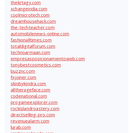
thekrtagy.com
xchangeindia.com
coolmicrotech.com
dreamhousehack.com
the-techteacher.com
automobilenews-online.com
fashionalltimes.com
totaldigitalforum.com
technoarmaan.com
empresasposicionamientoweb.com
tonybestcosmetics.com
buzznc.com
fxjoiner.com
skinbykindra.com
alltherageface.com
codenational.com
progameexplorer.com
rockislandroastery.com
directselling-pro.com
revenuealarm.com
lurab.com