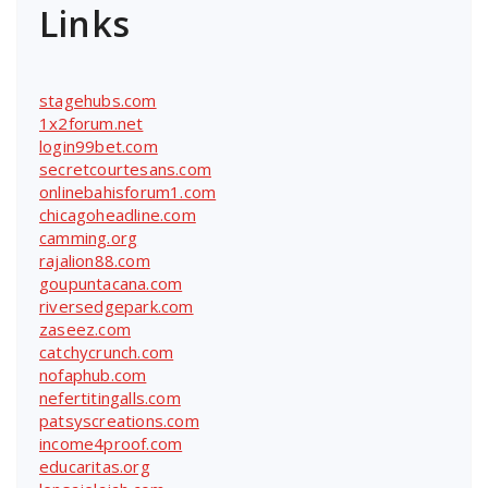
Links
stagehubs.com
1x2forum.net
login99bet.com
secretcourtesans.com
onlinebahisforum1.com
chicagoheadline.com
camming.org
rajalion88.com
goupuntacana.com
riversedgepark.com
zaseez.com
catchycrunch.com
nofaphub.com
nefertitingalls.com
patsyscreations.com
income4proof.com
educaritas.org