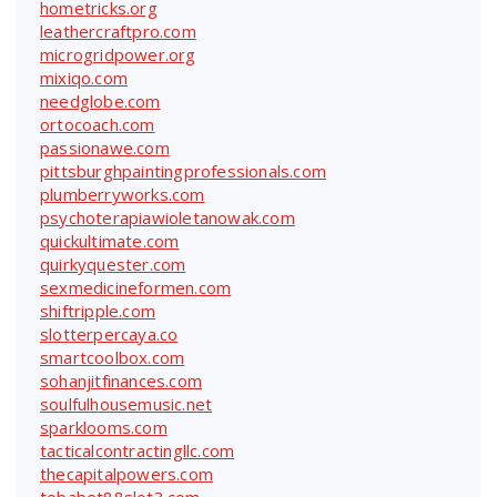
hometricks.org
leathercraftpro.com
microgridpower.org
mixiqo.com
needglobe.com
ortocoach.com
passionawe.com
pittsburghpaintingprofessionals.com
plumberryworks.com
psychoterapiawioletanowak.com
quickultimate.com
quirkyquester.com
sexmedicineformen.com
shiftripple.com
slotterpercaya.co
smartcoolbox.com
sohanjitfinances.com
soulfulhousemusic.net
sparklooms.com
tacticalcontractingllc.com
thecapitalpowers.com
tobabet88slot3.com