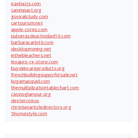
icanhazjs.com
canimpact.org
goviralstudy.com
cartourism.net
apple-cores.com
pulserasdeactividad10.com
barbaracarlotti.com
desktopmining.net
inthebleachers.net
lexapro-rx-store.com
buyskincareproducts.org
frenchbulldogpuppyforsale.net
kogamasquid.com
themultiplicationtablechart.com
casinoglamour.org
dextercoin.io
christianarticledirectory.org
5homestyle.com