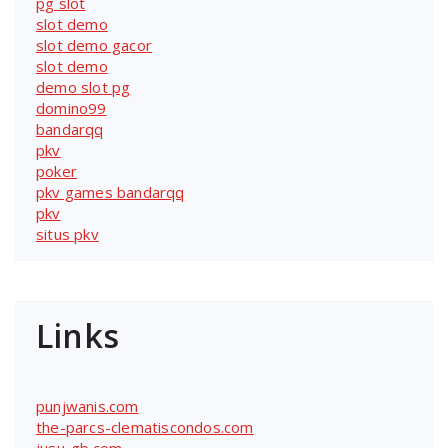
pg slot
slot demo
slot demo gacor
slot demo
demo slot pg
domino99
bandarqq
pkv
poker
pkv games bandarqq
pkv
situs pkv
Links
punjwanis.com
the-parcs-clematiscondos.com
jusu-gb.com