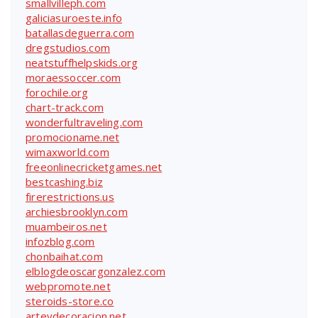
smallvilleph.com
galiciasuroeste.info
batallasdeguerra.com
dregstudios.com
neatstuffhelpskids.org
moraessoccer.com
forochile.org
chart-track.com
wonderfultraveling.com
promocioname.net
wimaxworld.com
freeonlinecricketgames.net
bestcashing.biz
firerestrictions.us
archiesbrooklyn.com
muambeiros.net
infozblog.com
chonbaihat.com
elblogdeoscargonzalez.com
webpromote.net
steroids-store.co
arteydecoracion.net