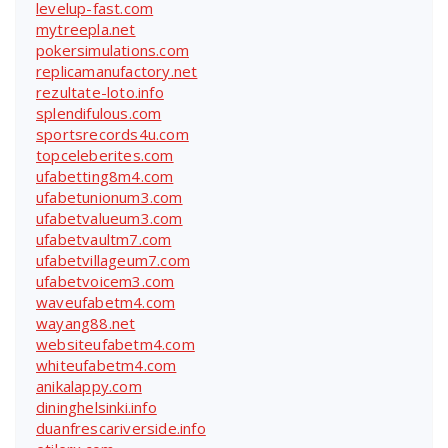
levelup-fast.com
mytreepla.net
pokersimulations.com
replicamanufactory.net
rezultate-loto.info
splendifulous.com
sportsrecords4u.com
topceleberites.com
ufabetting8m4.com
ufabetunionum3.com
ufabetvalueum3.com
ufabetvaultm7.com
ufabetvillageum7.com
ufabetvoicem3.com
waveufabetm4.com
wayang88.net
websiteufabetm4.com
whiteufabetm4.com
anikalappy.com
dininghelsinki.info
duanfrescariverside.info