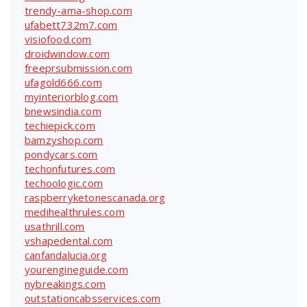
trendy-ama-shop.com
ufabett732m7.com
visiofood.com
droidwindow.com
freeprsubmission.com
ufagold666.com
myinteriorblog.com
bnewsindia.com
techiepick.com
bamzyshop.com
pondycars.com
techonfutures.com
techoologic.com
raspberryketonescanada.org
medihealthrules.com
usathrill.com
vshapedental.com
canfandalucia.org
yourengineguide.com
nybreakings.com
outstationcabsservices.com