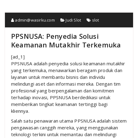
admin@wasirku.com
Judi Slot
slot
PPSNUSA: Penyedia Solusi
Keamanan Mutakhir Terkemuka
[ad_1]
PPSNUSA adalah penyedia solusi keamanan mutakhir
yang terkemuka, menawarkan beragam produk dan
layanan untuk membantu bisnis dan individu
melindungi aset dan informasi mereka. Dengan tim
profesional yang berpengalaman dan komitmen
terhadap inovasi, PPSNUSA berdedikasi untuk
memberikan tingkat keamanan tertinggi bagi
kliennya.
Salah satu penawaran utama PPSNUSA adalah sistem
pengawasan canggih mereka, yang menggunakan
teknologi terkini untuk memantau dan melindungi