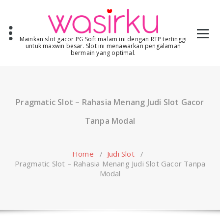
Skip
to
content
Mainkan slot gacor PG Soft malam ini dengan RTP tertinggi
untuk maxwin besar. Slot ini menawarkan pengalaman
bermain yang optimal.
Pragmatic Slot – Rahasia Menang Judi Slot Gacor
Tanpa Modal
Home
/
Judi Slot
/
Pragmatic Slot – Rahasia Menang Judi Slot Gacor Tanpa
Modal