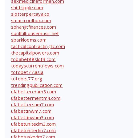
sexmedicineformen.com
shiftripple.com
slotterpercaya.co
smartcoolbox.com
sohanjitfinances.com
soulfulhousemusic.net
sparklooms.com
tacticalcontractingllc.com
thecapitalpowers.com
tobabet88slot3.com
todayscurrentnews.com
totobet77.asia
totobet77.org
trendingpublication.com
ufabettererum3.com
ufabettermentm4.com
ufabettersum7.com
ufabettinwm7.com
ufabettinwum3.com
ufabetunitedm3.com
ufabetunitedm7.com
ufabetuskedm7.com