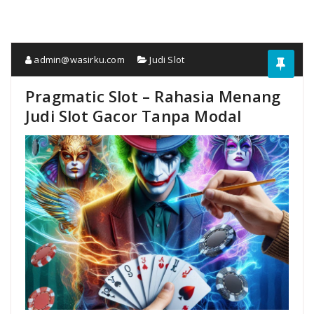
admin@wasirku.com
Judi Slot
Pragmatic Slot – Rahasia Menang
Judi Slot Gacor Tanpa Modal