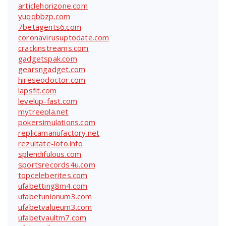
articlehorizone.com
yuqqbbzp.com
7betagents6.com
coronavirusuptodate.com
crackinstreams.com
gadgetspak.com
gearsngadget.com
hireseodoctor.com
lapsfit.com
levelup-fast.com
mytreepla.net
pokersimulations.com
replicamanufactory.net
rezultate-loto.info
splendifulous.com
sportsrecords4u.com
topceleberites.com
ufabetting8m4.com
ufabetunionum3.com
ufabetvalueum3.com
ufabetvaultm7.com