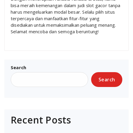
bisa meraih kemenangan dalam judi slot gacor tanpa
harus mengeluarkan modal besar. Selalu pilih situs
terpercaya dan manfaatkan fitur-fitur yang
disediakan untuk memaksimalkan peluang menang.
Selamat mencoba dan semoga beruntung!
Search
Search
Recent Posts