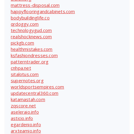
mattress-disposal.com
happyflooringandcabinets.com
bodybuildinglife.co
qrdoggy.com
technologygud.com
realshocknews.com
pickgb.com
healthmistakes.com
ksfashiondresses.com
patterntrader.org
cnhpa.net
sitalotus.com
supernotes.org
worldsportsempires.com
updatecentral360.com
katamastah.com
zqscore.net
aseleraio.info
asticio.info
egardenio.info
arxteamio.info