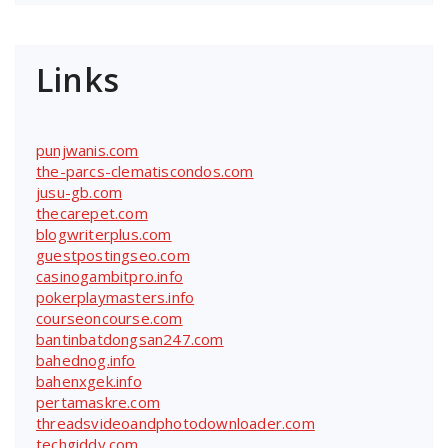
Links
punjwanis.com
the-parcs-clematiscondos.com
jusu-gb.com
thecarepet.com
blogwriterplus.com
guestpostingseo.com
casinogambitpro.info
pokerplaymasters.info
courseoncourse.com
bantinbatdongsan247.com
bahednog.info
bahenxgek.info
pertamaskre.com
threadsvideoandphotodownloader.com
techgiddy.com