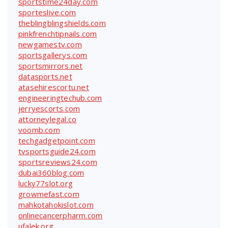
sportstime24day.com
sporteslive.com
theblingblingshields.com
pinkfrenchtipnails.com
newgamestv.com
sportsgallerys.com
sportsmirrors.net
datasports.net
atasehirescortu.net
engineeringtechub.com
jerryescorts.com
attorneylegal.co
voomb.com
techgadgetpoint.com
tvsportsguide24.com
sportsreviews24.com
dubai360blog.com
lucky77slot.org
growmefast.com
mahkotahokislot.com
onlinecancerpharm.com
ufalek.org