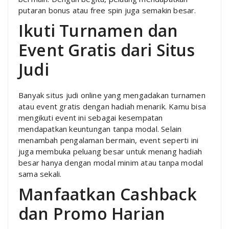
putaran bonus atau free spin juga semakin besar.
Ikuti Turnamen dan
Event Gratis dari Situs
Judi
Banyak situs judi online yang mengadakan turnamen
atau event gratis dengan hadiah menarik. Kamu bisa
mengikuti event ini sebagai kesempatan
mendapatkan keuntungan tanpa modal. Selain
menambah pengalaman bermain, event seperti ini
juga membuka peluang besar untuk menang hadiah
besar hanya dengan modal minim atau tanpa modal
sama sekali.
Manfaatkan Cashback
dan Promo Harian