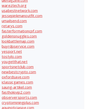
ukmagzine.com
wareztech.org
usabestnetwork.com
jessepinkmanoutfit.com
umailsend.com
retarys.com
fasterformationcpf.com
goldensnuggles.com
lookbattlemap.com
buyrdpservice.com
yesport.net
tostylo.com
yougetthat.net
sportsnetclub.com
newbestcrypto.com
oxfordsave.com
iclassicgames.com
saung-artikel.com
fasthokivip2.com
observersports.com
cryptominingplus.com
aquinoticiaspe.com