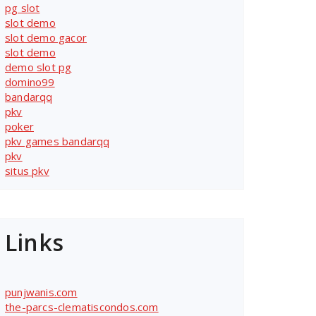
pg slot
slot demo
slot demo gacor
slot demo
demo slot pg
domino99
bandarqq
pkv
poker
pkv games bandarqq
pkv
situs pkv
Links
punjwanis.com
the-parcs-clematiscondos.com