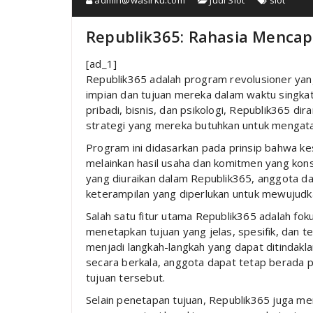
admin@wasirku.com
Judi Slot
slot
Republik365: Rahasia Mencapa
[ad_1]
Republik365 adalah program revolusioner yan
impian dan tujuan mereka dalam waktu singkat.
pribadi, bisnis, dan psikologi, Republik365 d
strategi yang mereka butuhkan untuk mengat
Program ini didasarkan pada prinsip bahwa ke
melainkan hasil usaha dan komitmen yang kon
yang diuraikan dalam Republik365, anggota d
keterampilan yang diperlukan untuk mewujudk
Salah satu fitur utama Republik365 adalah fo
menetapkan tujuan yang jelas, spesifik, dan t
menjadi langkah-langkah yang dapat ditindakl
secara berkala, anggota dapat tetap berada
tujuan tersebut.
Selain penetapan tujuan, Republik365 juga men