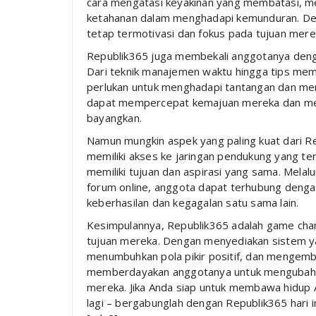
cara mengatasi keyakinan yang membatasi, 
ketahanan dalam menghadapi kemunduran. Den
tetap termotivasi dan fokus pada tujuan merek
Republik365 juga membekali anggotanya denga
Dari teknik manajemen waktu hingga tips mem
perlukan untuk menghadapi tantangan dan mera
dapat mempercepat kemajuan mereka dan men
bayangkan.
Namun mungkin aspek yang paling kuat dari R
memiliki akses ke jaringan pendukung yang terd
memiliki tujuan dan aspirasi yang sama. Mela
forum online, anggota dapat terhubung dengan
keberhasilan dan kegagalan satu sama lain.
Kesimpulannya, Republik365 adalah game chan
tujuan mereka. Dengan menyediakan sistem y
menumbuhkan pola pikir positif, dan mengemb
memberdayakan anggotanya untuk mengubah 
mereka. Jika Anda siap untuk membawa hidup A
lagi – bergabunglah dengan Republik365 hari 