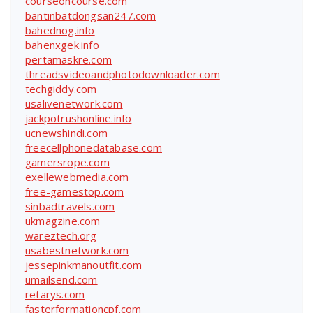
courseoncourse.com
bantinbatdongsan247.com
bahednog.info
bahenxgek.info
pertamaskre.com
threadsvideoandphotodownloader.com
techgiddy.com
usalivenetwork.com
jackpotrushonline.info
ucnewshindi.com
freecellphonedatabase.com
gamersrope.com
exellewebmedia.com
free-gamestop.com
sinbadtravels.com
ukmagzine.com
wareztech.org
usabestnetwork.com
jessepinkmanoutfit.com
umailsend.com
retarys.com
fasterformationcpf.com