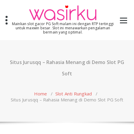
Skip
to
content
Mainkan slot gacor PG Soft malam ini dengan RTP tertinggi
untuk maxwin besar. Slot ini menawarkan pengalaman
bermain yang optimal.
Situs Jurusqq – Rahasia Menang di Demo Slot PG
Soft
Home
/
Slot Anti Rungkad
/
Situs Jurusqq – Rahasia Menang di Demo Slot PG Soft