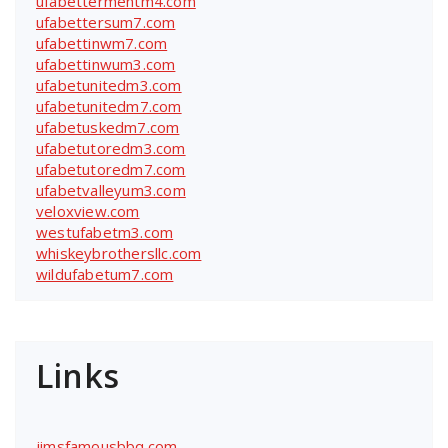
ufabettermentm4.com
ufabettersum7.com
ufabettinwm7.com
ufabettinwum3.com
ufabetunitedm3.com
ufabetunitedm7.com
ufabetuskedm7.com
ufabetutoredm3.com
ufabetutoredm7.com
ufabetvalleyum3.com
veloxview.com
westufabetm3.com
whiskeybrothersllc.com
wildufabetum7.com
Links
jimsfamousbbq.com