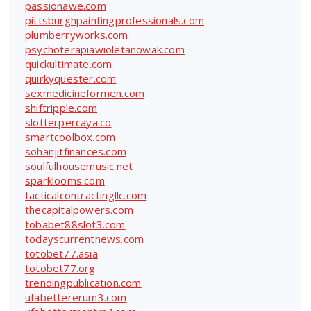
passionawe.com
pittsburghpaintingprofessionals.com
plumberryworks.com
psychoterapiawioletanowak.com
quickultimate.com
quirkyquester.com
sexmedicineformen.com
shiftripple.com
slotterpercaya.co
smartcoolbox.com
sohanjitfinances.com
soulfulhousemusic.net
sparklooms.com
tacticalcontractingllc.com
thecapitalpowers.com
tobabet88slot3.com
todayscurrentnews.com
totobet77.asia
totobet77.org
trendingpublication.com
ufabettererum3.com