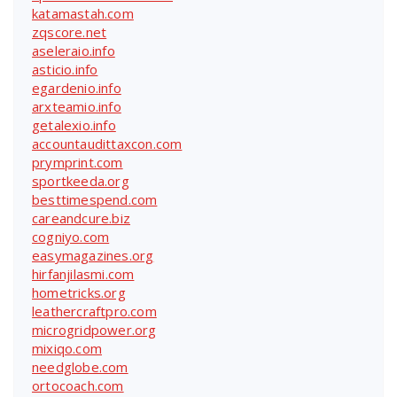
katamastah.com
zqscore.net
aseleraio.info
asticio.info
egardenio.info
arxteamio.info
getalexio.info
accountaudittaxcon.com
prymprint.com
sportkeeda.org
besttimespend.com
careandcure.biz
cogniyo.com
easymagazines.org
hirfanjilasmi.com
hometricks.org
leathercraftpro.com
microgridpower.org
mixiqo.com
needglobe.com
ortocoach.com