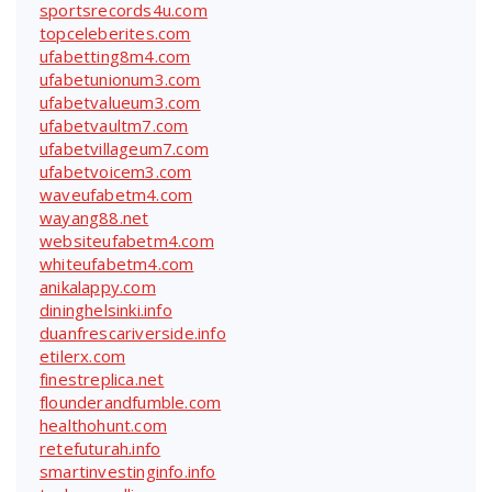
sportsrecords4u.com
topceleberites.com
ufabetting8m4.com
ufabetunionum3.com
ufabetvalueum3.com
ufabetvaultm7.com
ufabetvillageum7.com
ufabetvoicem3.com
waveufabetm4.com
wayang88.net
websiteufabetm4.com
whiteufabetm4.com
anikalappy.com
dininghelsinki.info
duanfrescariverside.info
etilerx.com
finestreplica.net
flounderandfumble.com
healthohunt.com
retefuturah.info
smartinvestinginfo.info