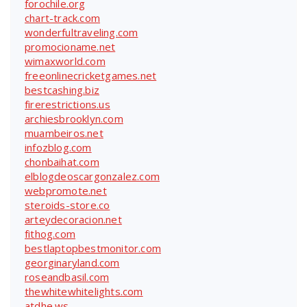
forochile.org
chart-track.com
wonderfultraveling.com
promocioname.net
wimaxworld.com
freeonlinecricketgames.net
bestcashing.biz
firerestrictions.us
archiesbrooklyn.com
muambeiros.net
infozblog.com
chonbaihat.com
elblogdeoscargonzalez.com
webpromote.net
steroids-store.co
arteydecoracion.net
fithog.com
bestlaptopbestmonitor.com
georginaryland.com
roseandbasil.com
thewhitewhitelights.com
atdhe.ws