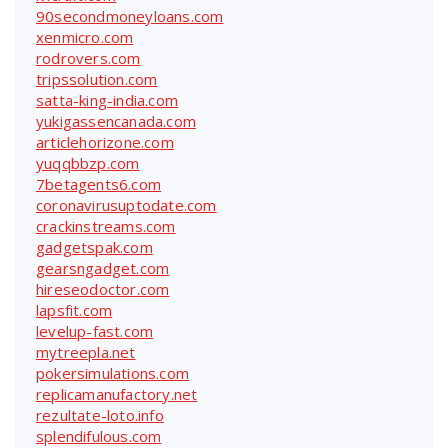
90secondmoneyloans.com
xenmicro.com
rodrovers.com
tripssolution.com
satta-king-india.com
yukigassencanada.com
articlehorizone.com
yuqqbbzp.com
7betagents6.com
coronavirusuptodate.com
crackinstreams.com
gadgetspak.com
gearsngadget.com
hireseodoctor.com
lapsfit.com
levelup-fast.com
mytreepla.net
pokersimulations.com
replicamanufactory.net
rezultate-loto.info
splendifulous.com