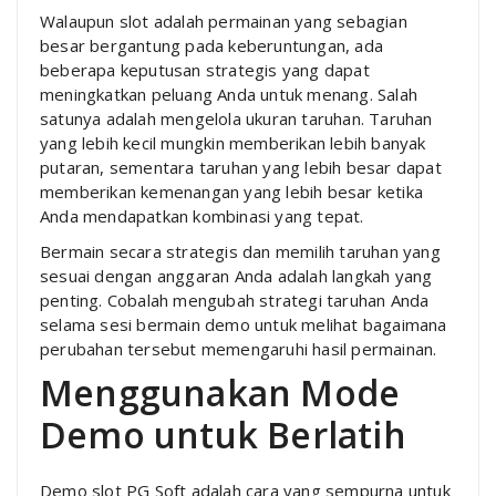
Walaupun slot adalah permainan yang sebagian
besar bergantung pada keberuntungan, ada
beberapa keputusan strategis yang dapat
meningkatkan peluang Anda untuk menang. Salah
satunya adalah mengelola ukuran taruhan. Taruhan
yang lebih kecil mungkin memberikan lebih banyak
putaran, sementara taruhan yang lebih besar dapat
memberikan kemenangan yang lebih besar ketika
Anda mendapatkan kombinasi yang tepat.
Bermain secara strategis dan memilih taruhan yang
sesuai dengan anggaran Anda adalah langkah yang
penting. Cobalah mengubah strategi taruhan Anda
selama sesi bermain demo untuk melihat bagaimana
perubahan tersebut memengaruhi hasil permainan.
Menggunakan Mode
Demo untuk Berlatih
Demo slot PG Soft adalah cara yang sempurna untuk