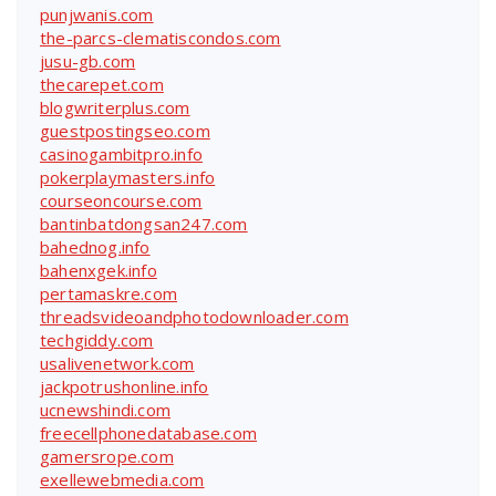
punjwanis.com
the-parcs-clematiscondos.com
jusu-gb.com
thecarepet.com
blogwriterplus.com
guestpostingseo.com
casinogambitpro.info
pokerplaymasters.info
courseoncourse.com
bantinbatdongsan247.com
bahednog.info
bahenxgek.info
pertamaskre.com
threadsvideoandphotodownloader.com
techgiddy.com
usalivenetwork.com
jackpotrushonline.info
ucnewshindi.com
freecellphonedatabase.com
gamersrope.com
exellewebmedia.com