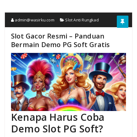
admin@wasirku.com
Slot Anti Rungkad
Slot Gacor Resmi – Panduan
Bermain Demo PG Soft Gratis
Kenapa Harus Coba
Demo Slot PG Soft?