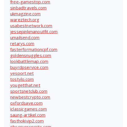
free-gamestop.com
sinbadtravels.com
ukmagzine.com
wareztech.org
usabestnetwork.com
jessepinkmanoutfit.com
umailsend.com
retarys.com
fasterformationcpf.com
goldensnuggles.com
lookbattlemap.com
buyrdpservice.com
yesport.net
tostylo.com
yougetthat.net
sportsnetclub.com
newbestcrypto.com
oxfordsave.com
iclassicgames.com
saung-artikel.com
fasthokivip2.com
observersports.com