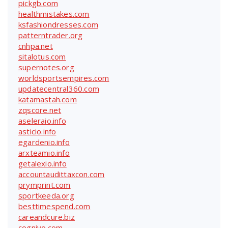
pickgb.com
healthmistakes.com
ksfashiondresses.com
patterntrader.org
cnhpa.net
sitalotus.com
supernotes.org
worldsportsempires.com
updatecentral360.com
katamastah.com
zqscore.net
aseleraio.info
asticio.info
egardenio.info
arxteamio.info
getalexio.info
accountaudittaxcon.com
prymprint.com
sportkeeda.org
besttimespend.com
careandcure.biz
cogniyo.com