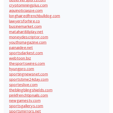
cryptominingplus.com
aquinoticiaspe.com
longhairedfrenchbulldog.com
lawyersforhire.co
businemarket.com
matahari88play.net
moneydescriptor.com
youthsmagazine.com
painaidee.net
sportsdarkest.com
webtoon.biz
thesportswires.com
hyungpro.com
sportingnewsnet.com
sportstime24day.com
sporteslive.com
theblingblingshields.com
pinkfrenchtipnails.com
newgamestv.com
sportsgallerys.com
sportsmirrors.net