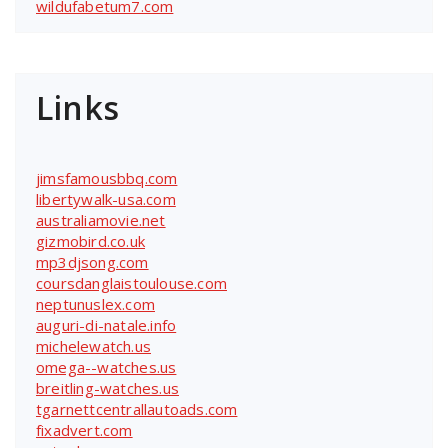
wildufabetum7.com
Links
jimsfamousbbq.com
libertywalk-usa.com
australiamovie.net
gizmobird.co.uk
mp3djsong.com
coursdanglaistoulouse.com
neptunuslex.com
auguri-di-natale.info
michelewatch.us
omega--watches.us
breitling-watches.us
tgarnettcentrallautoads.com
fixadvert.com