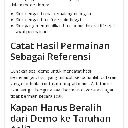
dalam mode demo:
Slot dengan tema petualangan ringan
Slot dengan fitur free spin tinggi
Slot yang menampilkan fitur bonus interaktif sejak
awal permainan
Catat Hasil Permainan
Sebagai Referensi
Gunakan sesi demo untuk mencatat hasil
kemenangan, fitur yang muncul, serta jumlah putaran
yang dibutuhkan untuk mencapai bonus. Catatan ini
akan sangat berguna saat bermain di versi asli agar
tidak bermain secara acak.
Kapan Harus Beralih
dari Demo ke Taruhan