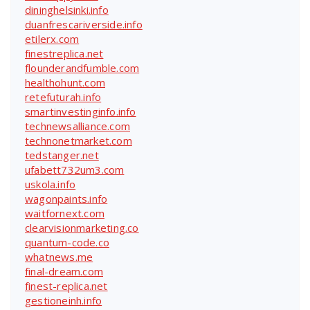
dininghelsinki.info
duanfrescariverside.info
etilerx.com
finestreplica.net
flounderandfumble.com
healthohunt.com
retefuturah.info
smartinvestinginfo.info
technewsalliance.com
technonetmarket.com
tedstanger.net
ufabett732um3.com
uskola.info
wagonpaints.info
waitfornext.com
clearvisionmarketing.co
quantum-code.co
whatnews.me
final-dream.com
finest-replica.net
gestioneinh.info