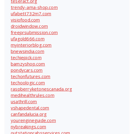
teseract.org
trendy-ama-shop.com
ufabett732m7.com
visiofood.com
droidwindow.com
freeprsubmission.com
ufagold666.com
myinteriorblog.com
bnewsindia.com
techiepick.com
bamzyshop.com
pondycars.com
techonfutures.com
techoologic.com
raspberryketonescanada.org
medihealthrules.com
usathrill.com
vshapedental.com
canfandalucia.org
yourengineguide.com
nybreakings.com
outstationcabsservices.com