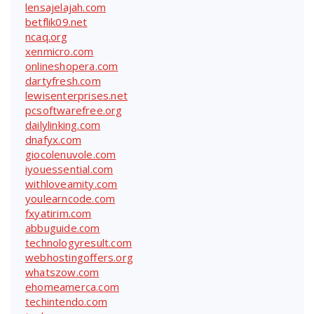
lensajelajah.com
betflik09.net
ncaq.org
xenmicro.com
onlineshopera.com
dartyfresh.com
lewisenterprises.net
pcsoftwarefree.org
dailylinking.com
dnafyx.com
giocolenuvole.com
iyouessential.com
withloveamity.com
youlearncode.com
fxyatirim.com
abbuguide.com
technologyresult.com
webhostingoffers.org
whatszow.com
ehomeamerca.com
techintendo.com