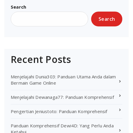
Search
Search
Recent Posts
Menjelajahi Dunia303: Panduan Utama Anda dalam
Bermain Game Online
Menjelajahi Dewanaga77: Panduan Komprehensif
Pengertian Jeniustoto: Panduan Komprehensif
Panduan Komprehensif Dewi4D: Yang Perlu Anda
Ketahui