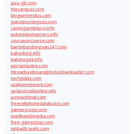
jusu-gb.com
thecarepet.com
blogwriterplus.com
guestpostingseo.com
casinogambitpro.info
pokerplaymasters.info
courseoncourse.com
bantinbatdongsan247.com
bahednog.info
bahenxgek.info
pertamaskre.com
threadsvideoandphotodownloader.com
techgiddy.com
usalivenetwork.com
jackpotrushonline.info
ucnewshindi.com
freecellphonedatabase.com
gamersrope.com
exellewebmedia.com
free-gamestop.com
sinbadtravels.com