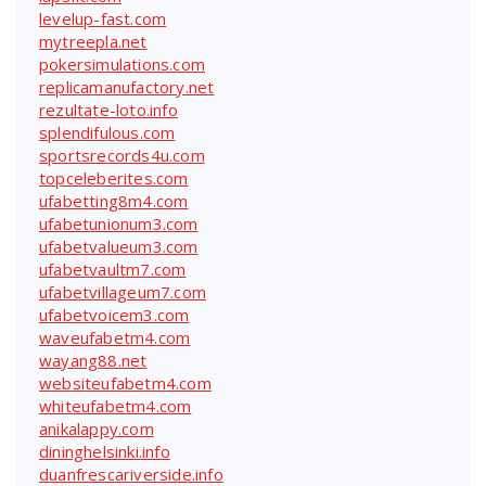
levelup-fast.com
mytreepla.net
pokersimulations.com
replicamanufactory.net
rezultate-loto.info
splendifulous.com
sportsrecords4u.com
topceleberites.com
ufabetting8m4.com
ufabetunionum3.com
ufabetvalueum3.com
ufabetvaultm7.com
ufabetvillageum7.com
ufabetvoicem3.com
waveufabetm4.com
wayang88.net
websiteufabetm4.com
whiteufabetm4.com
anikalappy.com
dininghelsinki.info
duanfrescariverside.info