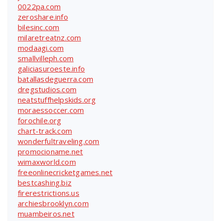
0022pa.com
zeroshare.info
bilesinc.com
milaretreatnz.com
modaagi.com
smallvilleph.com
galiciasuroeste.info
batallasdeguerra.com
dregstudios.com
neatstuffhelpskids.org
moraessoccer.com
forochile.org
chart-track.com
wonderfultraveling.com
promocioname.net
wimaxworld.com
freeonlinecricketgames.net
bestcashing.biz
firerestrictions.us
archiesbrooklyn.com
muambeiros.net