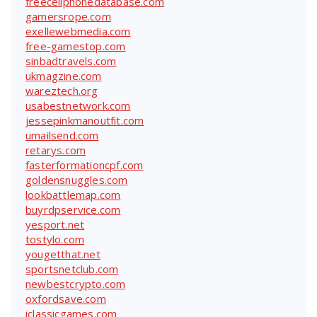
freecellphonedatabase.com
gamersrope.com
exellewebmedia.com
free-gamestop.com
sinbadtravels.com
ukmagzine.com
wareztech.org
usabestnetwork.com
jessepinkmanoutfit.com
umailsend.com
retarys.com
fasterformationcpf.com
goldensnuggles.com
lookbattlemap.com
buyrdpservice.com
yesport.net
tostylo.com
yougetthat.net
sportsnetclub.com
newbestcrypto.com
oxfordsave.com
iclassicgames.com