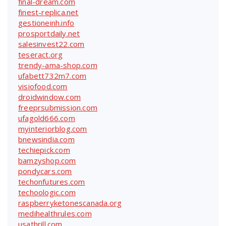
final-dream.com
finest-replica.net
gestioneinh.info
prosportdaily.net
salesinvest22.com
teseract.org
trendy-ama-shop.com
ufabett732m7.com
visiofood.com
droidwindow.com
freeprsubmission.com
ufagold666.com
myinteriorblog.com
bnewsindia.com
techiepick.com
bamzyshop.com
pondycars.com
techonfutures.com
techoologic.com
raspberryketonescanada.org
medihealthrules.com
usathrill.com