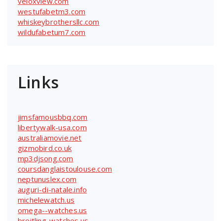
veloxview.com
westufabetm3.com
whiskeybrothersllc.com
wildufabetum7.com
Links
jimsfamousbbq.com
libertywalk-usa.com
australiamovie.net
gizmobird.co.uk
mp3djsong.com
coursdanglaistoulouse.com
neptunuslex.com
auguri-di-natale.info
michelewatch.us
omega--watches.us
breitling-watches.us