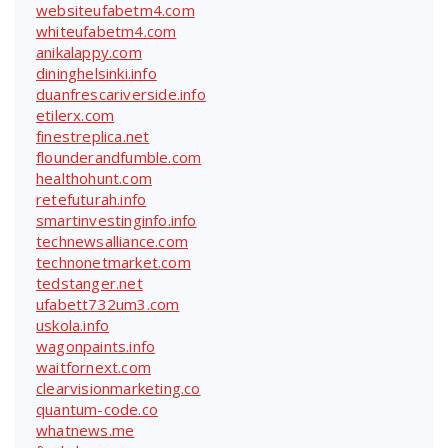
websiteufabetm4.com
whiteufabetm4.com
anikalappy.com
dininghelsinki.info
duanfrescariverside.info
etilerx.com
finestreplica.net
flounderandfumble.com
healthohunt.com
retefuturah.info
smartinvestinginfo.info
technewsalliance.com
technonetmarket.com
tedstanger.net
ufabett732um3.com
uskola.info
wagonpaints.info
waitfornext.com
clearvisionmarketing.co
quantum-code.co
whatnews.me