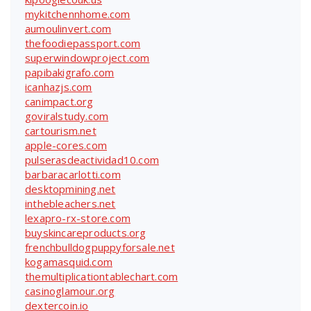
mykitchennhome.com
aumoulinvert.com
thefoodiepassport.com
superwindowproject.com
papibakigrafo.com
icanhazjs.com
canimpact.org
goviralstudy.com
cartourism.net
apple-cores.com
pulserasdeactividad10.com
barbaracarlotti.com
desktopmining.net
inthebleachers.net
lexapro-rx-store.com
buyskincareproducts.org
frenchbulldogpuppyforsale.net
kogamasquid.com
themultiplicationtablechart.com
casinoglamour.org
dextercoin.io