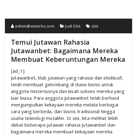
admin@wasirku.com
Judi Slot
slot
Temui Jutawan Rahasia
Jutawanbet: Bagaimana Mereka
Membuat Keberuntungan Mereka
[ad_1]
Jutawanbet, klub jutawan yang rahasia dan eksklusif,
telah membuat gelombang di dunia bisnis untuk
anggota misteriusnya dan kisah sukses mereka yang
luar biasa. Para anggota Jutawanbet telah berhasil
mengumpulkan kekayaan mereka melalui berbagai
cara yang berbeda, dari bisnis tradisional hingga
usaha teknologi mutakhir. Di sini, kita melihat lebih
dekat beberapa jutawan rahasia Jutawanbet dan
bagaimana mereka membuat kekayaan mereka.