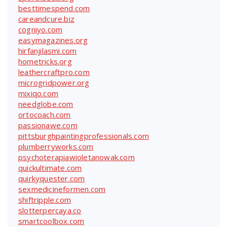
besttimespend.com
careandcure.biz
cogniyo.com
easymagazines.org
hirfanjilasmi.com
hometricks.org
leathercraftpro.com
microgridpower.org
mixiqo.com
needglobe.com
ortocoach.com
passionawe.com
pittsburghpaintingprofessionals.com
plumberryworks.com
psychoterapiawioletanowak.com
quickultimate.com
quirkyquester.com
sexmedicineformen.com
shiftripple.com
slotterpercaya.co
smartcoolbox.com