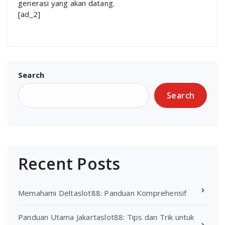
generasi yang akan datang.
[ad_2]
Search
Search
Recent Posts
Memahami Deltaslot88: Panduan Komprehensif
Panduan Utama Jakartaslot88: Tips dan Trik untuk