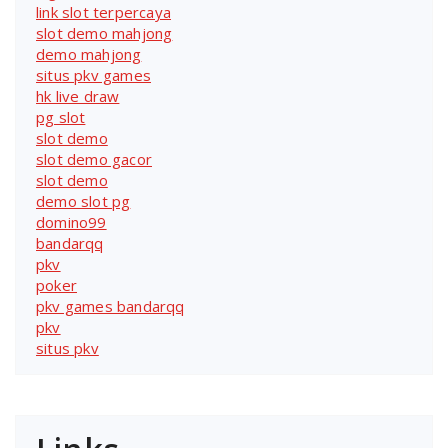
link slot terpercaya
slot demo mahjong
demo mahjong
situs pkv games
hk live draw
pg slot
slot demo
slot demo gacor
slot demo
demo slot pg
domino99
bandarqq
pkv
poker
pkv games bandarqq
pkv
situs pkv