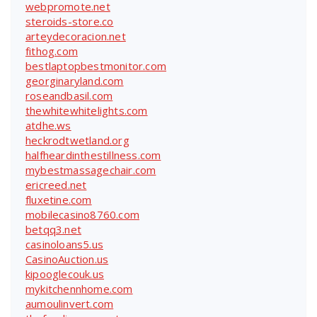
webpromote.net
steroids-store.co
arteydecoracion.net
fithog.com
bestlaptopbestmonitor.com
georginaryland.com
roseandbasil.com
thewhitewhitelights.com
atdhe.ws
heckrodtwetland.org
halfheardinthestillness.com
mybestmassagechair.com
ericreed.net
fluxetine.com
mobilecasino8760.com
betqq3.net
casinoloans5.us
CasinoAuction.us
kipooglecouk.us
mykitchennhome.com
aumoulinvert.com