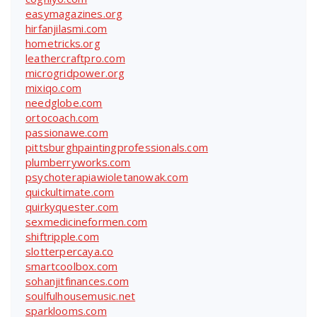
easymagazines.org
hirfanjilasmi.com
hometricks.org
leathercraftpro.com
microgridpower.org
mixiqo.com
needglobe.com
ortocoach.com
passionawe.com
pittsburghpaintingprofessionals.com
plumberryworks.com
psychoterapiawioletanowak.com
quickultimate.com
quirkyquester.com
sexmedicineformen.com
shiftripple.com
slotterpercaya.co
smartcoolbox.com
sohanjitfinances.com
soulfulhousemusic.net
sparklooms.com