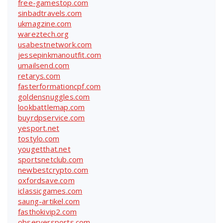
free-gamestop.com
sinbadtravels.com
ukmagzine.com
wareztech.org
usabestnetwork.com
jessepinkmanoutfit.com
umailsend.com
retarys.com
fasterformationcpf.com
goldensnuggles.com
lookbattlemap.com
buyrdpservice.com
yesport.net
tostylo.com
yougetthat.net
sportsnetclub.com
newbestcrypto.com
oxfordsave.com
iclassicgames.com
saung-artikel.com
fasthokivip2.com
observersports.com