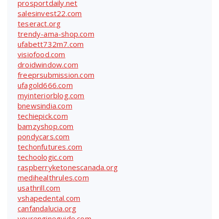
prosportdaily.net
salesinvest22.com
teseract.org
trendy-ama-shop.com
ufabett732m7.com
visiofood.com
droidwindow.com
freeprsubmission.com
ufagold666.com
myinteriorblog.com
bnewsindia.com
techiepick.com
bamzyshop.com
pondycars.com
techonfutures.com
techoologic.com
raspberryketonescanada.org
medihealthrules.com
usathrill.com
vshapedental.com
canfandalucia.org
yourengineguide.com