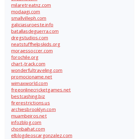
milaretreatnz.com
modaagi.com
smallvilleph.com
galiciasuroeste.info
batallasdeguerra.com
dregstudios.com
neatstuffhelpskids.org
moraessoccer.com
forochile.org
chart-track.com
wonderfultraveling.com
promocioname.net
wimaxworld.com
freeonlinecricketgames.net
bestcashing.biz
firerestrictions.us
archiesbrooklyn.com
muambeiros.net
infozblog.com
chonbaihat.com
elblogdeoscargonzalez.com