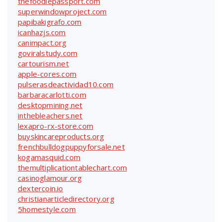
thefoodiepassport.com
superwindowproject.com
papibakigrafo.com
icanhazjs.com
canimpact.org
goviralstudy.com
cartourism.net
apple-cores.com
pulserasdeactividad10.com
barbaracarlotti.com
desktopmining.net
inthebleachers.net
lexapro-rx-store.com
buyskincareproducts.org
frenchbulldogpuppyforsale.net
kogamasquid.com
themultiplicationtablechart.com
casinoglamour.org
dextercoin.io
christianarticledirectory.org
5homestyle.com