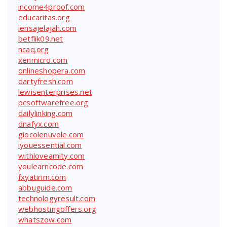
income4proof.com
educaritas.org
lensajelajah.com
betflik09.net
ncaq.org
xenmicro.com
onlineshopera.com
dartyfresh.com
lewisenterprises.net
pcsoftwarefree.org
dailylinking.com
dnafyx.com
giocolenuvole.com
iyouessential.com
withloveamity.com
youlearncode.com
fxyatirim.com
abbuguide.com
technologyresult.com
webhostingoffers.org
whatszow.com