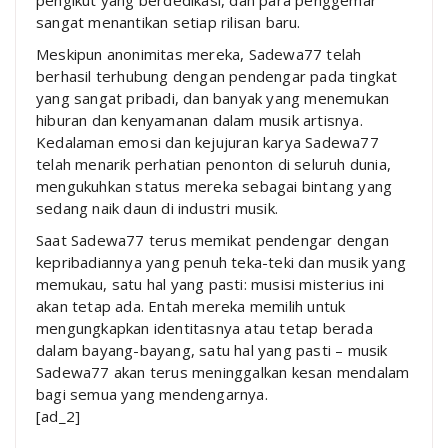
sangat menantikan setiap rilisan baru.
Meskipun anonimitas mereka, Sadewa77 telah
berhasil terhubung dengan pendengar pada tingkat
yang sangat pribadi, dan banyak yang menemukan
hiburan dan kenyamanan dalam musik artisnya.
Kedalaman emosi dan kejujuran karya Sadewa77
telah menarik perhatian penonton di seluruh dunia,
mengukuhkan status mereka sebagai bintang yang
sedang naik daun di industri musik.
Saat Sadewa77 terus memikat pendengar dengan
kepribadiannya yang penuh teka-teki dan musik yang
memukau, satu hal yang pasti: musisi misterius ini
akan tetap ada. Entah mereka memilih untuk
mengungkapkan identitasnya atau tetap berada
dalam bayang-bayang, satu hal yang pasti – musik
Sadewa77 akan terus meninggalkan kesan mendalam
bagi semua yang mendengarnya.
[ad_2]