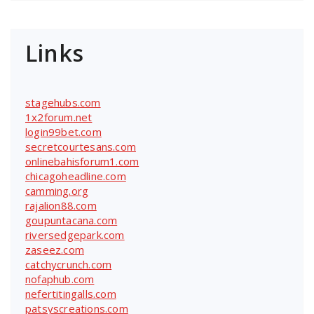
Links
stagehubs.com
1x2forum.net
login99bet.com
secretcourtesans.com
onlinebahisforum1.com
chicagoheadline.com
camming.org
rajalion88.com
goupuntacana.com
riversedgepark.com
zaseez.com
catchycrunch.com
nofaphub.com
nefertitingalls.com
patsyscreations.com