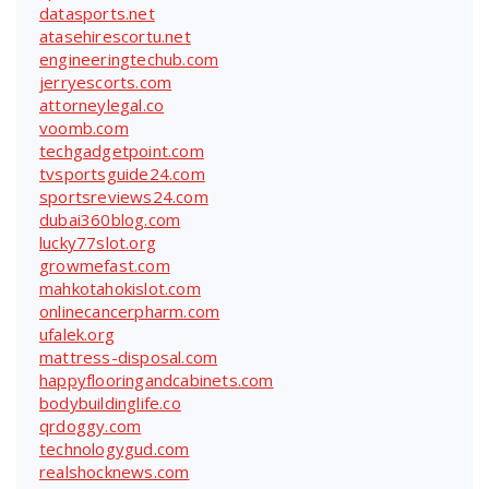
datasports.net
atasehirescortu.net
engineeringtechub.com
jerryescorts.com
attorneylegal.co
voomb.com
techgadgetpoint.com
tvsportsguide24.com
sportsreviews24.com
dubai360blog.com
lucky77slot.org
growmefast.com
mahkotahokislot.com
onlinecancerpharm.com
ufalek.org
mattress-disposal.com
happyflooringandcabinets.com
bodybuildinglife.co
qrdoggy.com
technologygud.com
realshocknews.com