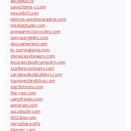
autopluz.co
save3time-c.com
vexonhcf.com
demos-pixelsparadise.com
mediatitude.com
prewarmotorcycles.com
simracinglinks.com
dosyamerkezi.net
le-surrealisme.com
showcasebeauty.com
insurancepolicyexpert.com
statkeycompany.com
carolinadeckbuilders.com
topinvestingblog.com
top50tools.com
the-rep.com
saltyfranks.com
annerani.com
jazzatude.com
0022pa.com
zeroshare.info
bilesinc.com