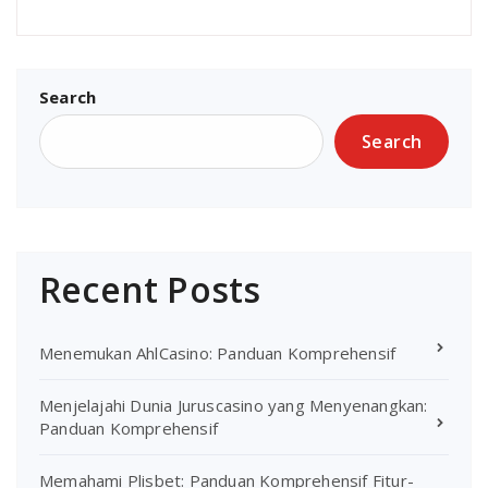
Search
Search
Recent Posts
Menemukan AhlCasino: Panduan Komprehensif
Menjelajahi Dunia Juruscasino yang Menyenangkan:
Panduan Komprehensif
Memahami Plisbet: Panduan Komprehensif Fitur-