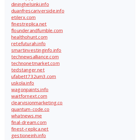
dininghelsinki.info
duanfrescariverside.info
etilerx.com
finestreplica.net
flounderandfumble.com
healthohunt.com
retefuturah.info
smartinvestinginfo.info
technewsalliance.com
technonetmarket.com
tedstanger.net
ufabett732um3.com
uskola.info
wagonpaints.info
waitfornext.com
clearvisionmarketing.co
quantum-code.co
whatnews.me
final-dream.com
finest-replica.net
gestioneinh.info