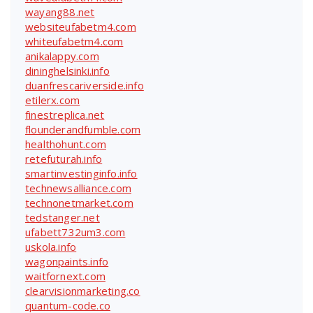
wayang88.net
websiteufabetm4.com
whiteufabetm4.com
anikalappy.com
dininghelsinki.info
duanfrescariverside.info
etilerx.com
finestreplica.net
flounderandfumble.com
healthohunt.com
retefuturah.info
smartinvestinginfo.info
technewsalliance.com
technonetmarket.com
tedstanger.net
ufabett732um3.com
uskola.info
wagonpaints.info
waitfornext.com
clearvisionmarketing.co
quantum-code.co