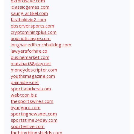
oxfordsave.com
iclassicgames.com
saung-artikel.com
fasthokivip2.com
observersports.com
cryptominingplus.com
aquinoticiaspe.com
longhairedfrenchbulldog.com
lawyersforhire.co
businemarket.com
matahari88play.net
moneydescriptor.com
youthsmagazine.com
painaidee.net
sportsdarkest.com
webtoon.biz
thesportswires.com
hyungpro.com
sportingnewsnet.com
sportstime24day.com
sporteslive.com
theblingblingshields.com