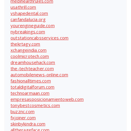
medihealthrules.com
usathrill.com
vshapedental.com
canfandalucia.org
yourengineguide.com
nybreakings.com
outstationcabsservices.com
thekrtagy.com
xchangeindia.com
coolmicrotech.com
dreamhousehack.com
the-techteacher.com
automobilenews-online.com
fashionalltimes.com
totaldigitalforum.com
technoarmaan.com
empresasposicionamientoweb.com
tonybestcosmetics.com
buzznc.com
fxjoiner.com
skinbykindra.com
alltherageface.com