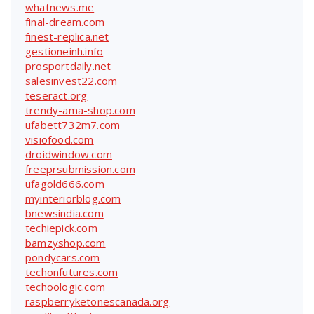
whatnews.me
final-dream.com
finest-replica.net
gestioneinh.info
prosportdaily.net
salesinvest22.com
teseract.org
trendy-ama-shop.com
ufabett732m7.com
visiofood.com
droidwindow.com
freeprsubmission.com
ufagold666.com
myinteriorblog.com
bnewsindia.com
techiepick.com
bamzyshop.com
pondycars.com
techonfutures.com
techoologic.com
raspberryketonescanada.org