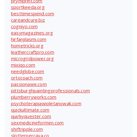
prymprint.com
sportkeeda.org
besttimespend.com
careandcure.biz
cogniyo.com
easymagazines.org
hirfanjilasmi.com
hometricks.org
leathercraftpro.com
microgridpower.org
mixiqo.com
needglobe.com
ortocoach.com
passionawe.com
pittsburghpaintingprofessionals.com
plumberryworks.com
psychoterapiawioletanowak.com
quickultimate.com
quirkyquester.com
sexmedicineformen.com
shiftripple.com
slotterpercaya.co