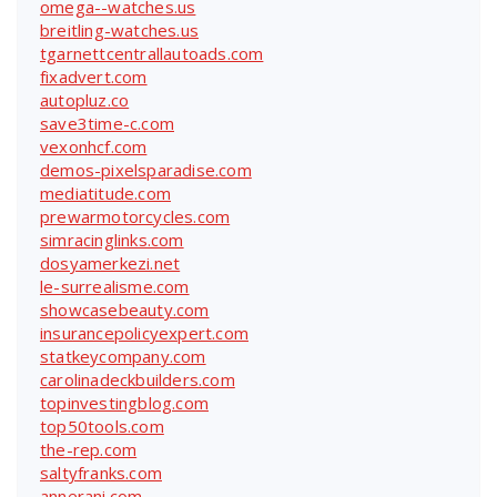
omega--watches.us
breitling-watches.us
tgarnettcentrallautoads.com
fixadvert.com
autopluz.co
save3time-c.com
vexonhcf.com
demos-pixelsparadise.com
mediatitude.com
prewarmotorcycles.com
simracinglinks.com
dosyamerkezi.net
le-surrealisme.com
showcasebeauty.com
insurancepolicyexpert.com
statkeycompany.com
carolinadeckbuilders.com
topinvestingblog.com
top50tools.com
the-rep.com
saltyfranks.com
annerani.com