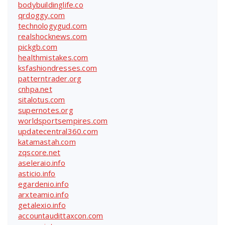
bodybuildinglife.co
qrdoggy.com
technologygud.com
realshocknews.com
pickgb.com
healthmistakes.com
ksfashiondresses.com
patterntrader.org
cnhpa.net
sitalotus.com
supernotes.org
worldsportsempires.com
updatecentral360.com
katamastah.com
zqscore.net
aseleraio.info
asticio.info
egardenio.info
arxteamio.info
getalexio.info
accountaudittaxcon.com