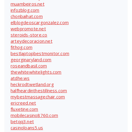
muambeiros.net
infozblog.com
chonbaihat.com
elblogdeoscargonzalez.com
webpromote.net
steroids-store.co
arteydecoracion.net
fithog.com
bestlaptopbestmonitor.com
georginaryland.com
roseandbasil.com
thewhitewhitelights.com
atdhe.ws
heckrodtwetland.org
halfheardinthestillness.com
mybestmassagechair.com
ericreed.net
fluxetine.com
mobilecasino8760.com
betqq3.net
casinoloans5.us