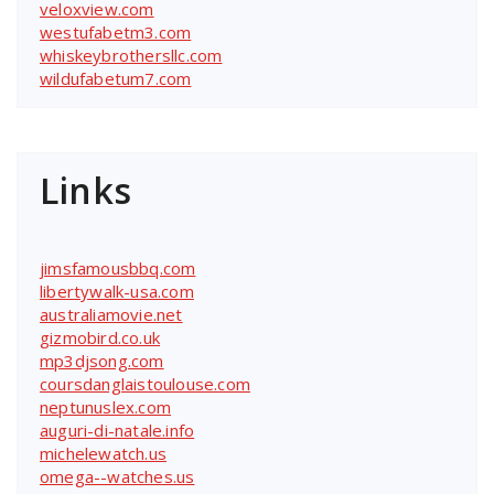
veloxview.com
westufabetm3.com
whiskeybrothersllc.com
wildufabetum7.com
Links
jimsfamousbbq.com
libertywalk-usa.com
australiamovie.net
gizmobird.co.uk
mp3djsong.com
coursdanglaistoulouse.com
neptunuslex.com
auguri-di-natale.info
michelewatch.us
omega--watches.us