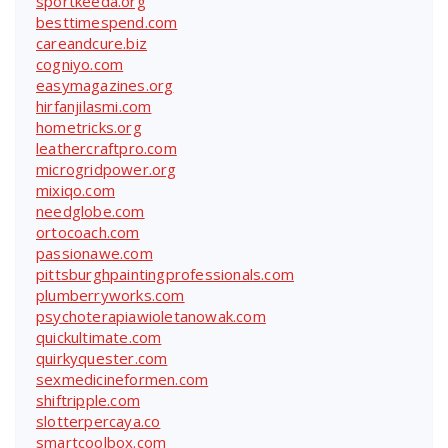
sportkeeda.org
besttimespend.com
careandcure.biz
cogniyo.com
easymagazines.org
hirfanjilasmi.com
hometricks.org
leathercraftpro.com
microgridpower.org
mixiqo.com
needglobe.com
ortocoach.com
passionawe.com
pittsburghpaintingprofessionals.com
plumberryworks.com
psychoterapiawioletanowak.com
quickultimate.com
quirkyquester.com
sexmedicineformen.com
shiftripple.com
slotterpercaya.co
smartcoolbox.com