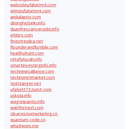
websiteufabetm4.com
whiteufabetm4.com
anikalappy.com
dininghelsinki.info
duanfrescariverside.info
etilerx.com
finestreplica.net
flounderandfumble.com
healthohunt.com
retefuturah.info
smartinvestinginfo.info
technewsalliance.com
technonetmarket.com
tedstanger.net
ufabett732um3.com
uskola.info
wagonpaints.info
waitfornext.com
clearvisionmarketing.co
quantum-code.co
whatnews.me