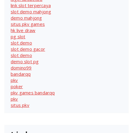
link slot terpercaya
slot demo mahjong
demo mahjong
situs pkv games
hk live draw
pg slot
slot demo
slot demo gacor
slot demo
demo slot pg
domino99
bandarqq
pkv
poker
pkv games bandarqq
pkv
situs pkv