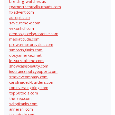
breitling-watches.us
tgarnettcentrallautoads.com
fixadvert.com
autopluz.co
save3time-c.com
vexonhcf.com
demos-pixelsparadise.com
mediatitude.com
prewarmotorcycles.com
simracinglinks.com
dosyamerkezi.net
le-surrealisme.com
showcasebeauty.com
insurancepolicyexpert.com
statkeycompany.com
carolinadeckbuilders.com
topinvestingblog.com
top50tools.com
the-rep.com
saltyfranks.com
annerani.com
jazzatude.com