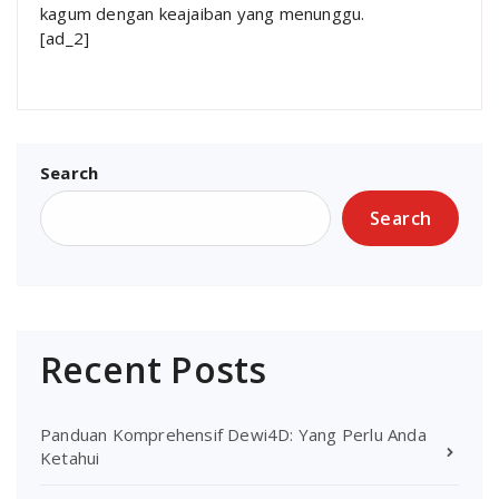
kagum dengan keajaiban yang menunggu.
[ad_2]
Search
Search
Recent Posts
Panduan Komprehensif Dewi4D: Yang Perlu Anda
Ketahui