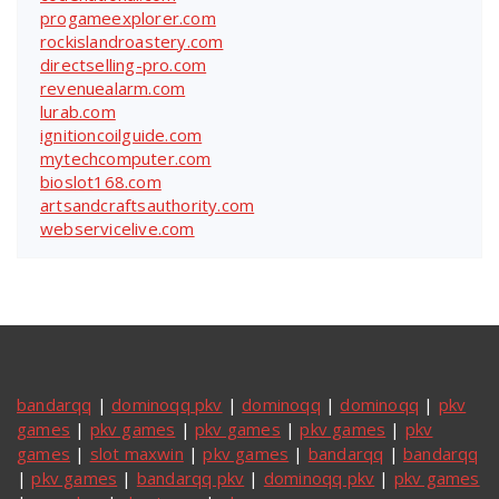
progameexplorer.com
rockislandroastery.com
directselling-pro.com
revenuealarm.com
lurab.com
ignitioncoilguide.com
mytechcomputer.com
bioslot168.com
artsandcraftsauthority.com
webservicelive.com
bandarqq
|
dominoqq pkv
|
dominoqq
|
dominoqq
|
pkv
games
|
pkv games
|
pkv games
|
pkv games
|
pkv
games
|
slot maxwin
|
pkv games
|
bandarqq
|
bandarqq
|
pkv games
|
bandarqq pkv
|
dominoqq pkv
|
pkv games