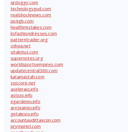
qrdoggy.com
technologygud.com
realshocknews.com
pickgb.com
healthmistakes.com
ksfashiondresses.com
patterntrader.org
cnhpa.net
sitalotus.com
supernotes.org
worldsportsempires.com
updatecentral360.com
katamastah.com
zqscore.net
aseleraio.info
asticio.info
egardenio.info
arxteamio.info
getalexio.info
accountaudittaxcon.com
prymprint.com