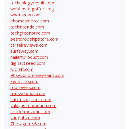
technologyresult.com
webhostingoffers.org
whatszow.com
ehomeamerca.com
techintendo.com
techgreenpure.com
bestdropshipstore.com
cartelreviews.com
surfsway.com
nailartproduct.com
digitactseed.com
lvlcraft.com
90secondmoneyloans.com
xenmicro.com
rodrovers.com
tripssolution.com
satta-king-india.com
yukigassencanada.com
articlehorizone.com
yuqqbbzp.com
7betagents6.com