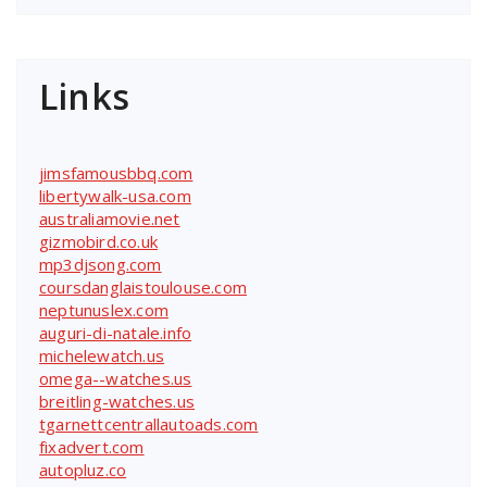
Links
jimsfamousbbq.com
libertywalk-usa.com
australiamovie.net
gizmobird.co.uk
mp3djsong.com
coursdanglaistoulouse.com
neptunuslex.com
auguri-di-natale.info
michelewatch.us
omega--watches.us
breitling-watches.us
tgarnettcentrallautoads.com
fixadvert.com
autopluz.co