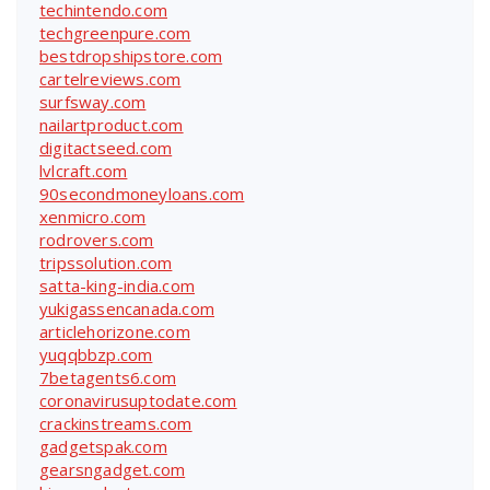
techintendo.com
techgreenpure.com
bestdropshipstore.com
cartelreviews.com
surfsway.com
nailartproduct.com
digitactseed.com
lvlcraft.com
90secondmoneyloans.com
xenmicro.com
rodrovers.com
tripssolution.com
satta-king-india.com
yukigassencanada.com
articlehorizone.com
yuqqbbzp.com
7betagents6.com
coronavirusuptodate.com
crackinstreams.com
gadgetspak.com
gearsngadget.com