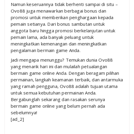
Namun keseruannya tidak berhenti sampai di situ –
Ovo88 juga menawarkan berbagai bonus dan
promosi untuk memberikan penghargaan kepada
pemain setianya. Dari bonus sambutan untuk
anggota baru hingga promosi berkelanjutan untuk
pemain lama, ada banyak peluang untuk
meningkatkan kemenangan dan meningkatkan
pengalaman bermain game Anda.
Jadi mengapa menunggu? Temukan dunia Ovo88
yang menarik hari ini dan mulailah petualangan
bermain game online Anda. Dengan beragam pilihan
permainan, langkah keamanan terbaik, dan antarmuka
yang ramah pengguna, Ovo88 adalah tujuan utama
untuk semua kebutuhan permainan Anda.
Bergabunglah sekarang dan rasakan serunya
bermain game online yang belum pernah ada
sebelumnya!
[ad_2]