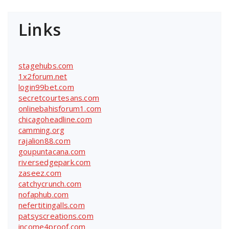
Links
stagehubs.com
1x2forum.net
login99bet.com
secretcourtesans.com
onlinebahisforum1.com
chicagoheadline.com
camming.org
rajalion88.com
goupuntacana.com
riversedgepark.com
zaseez.com
catchycrunch.com
nofaphub.com
nefertitingalls.com
patsyscreations.com
income4proof.com