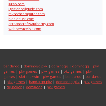
lurab.com
ignitioncoilguide.com
mytechcomputer.com
bioslot168.com
artsandcraftsauthority.com
webservicelive.com
bandarqq
|
dominoqq pkv
|
dominoqq
|
dominoqq
|
pkv
games
|
pkv games
|
pkv games
|
pkv games
|
pkv
games
|
slot maxwin
|
pkv games
|
bandarqq
|
bandarqq
|
pkv games
|
bandarqq pkv
|
dominoqq pkv
|
pkv games
|
qq poker
|
dominoqq
|
pkv games