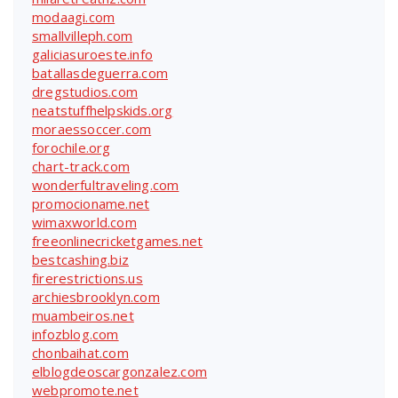
modaagi.com
smallvilleph.com
galiciasuroeste.info
batallasdeguerra.com
dregstudios.com
neatstuffhelpskids.org
moraessoccer.com
forochile.org
chart-track.com
wonderfultraveling.com
promocioname.net
wimaxworld.com
freeonlinecricketgames.net
bestcashing.biz
firerestrictions.us
archiesbrooklyn.com
muambeiros.net
infozblog.com
chonbaihat.com
elblogdeoscargonzalez.com
webpromote.net