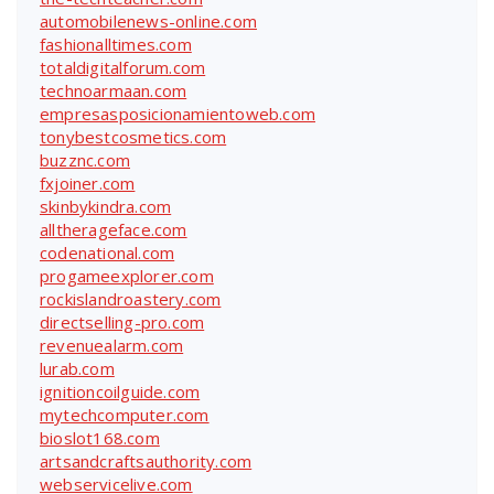
automobilenews-online.com
fashionalltimes.com
totaldigitalforum.com
technoarmaan.com
empresasposicionamientoweb.com
tonybestcosmetics.com
buzznc.com
fxjoiner.com
skinbykindra.com
alltherageface.com
codenational.com
progameexplorer.com
rockislandroastery.com
directselling-pro.com
revenuealarm.com
lurab.com
ignitioncoilguide.com
mytechcomputer.com
bioslot168.com
artsandcraftsauthority.com
webservicelive.com