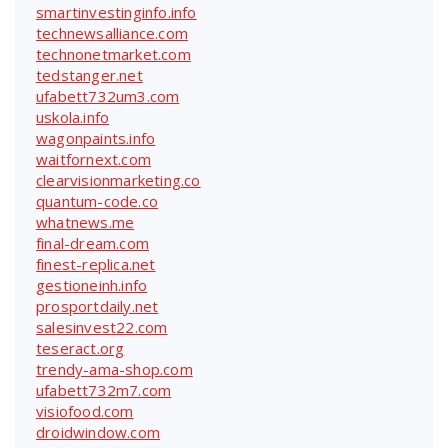
smartinvestinginfo.info
technewsalliance.com
technonetmarket.com
tedstanger.net
ufabett732um3.com
uskola.info
wagonpaints.info
waitfornext.com
clearvisionmarketing.co
quantum-code.co
whatnews.me
final-dream.com
finest-replica.net
gestioneinh.info
prosportdaily.net
salesinvest22.com
teseract.org
trendy-ama-shop.com
ufabett732m7.com
visiofood.com
droidwindow.com