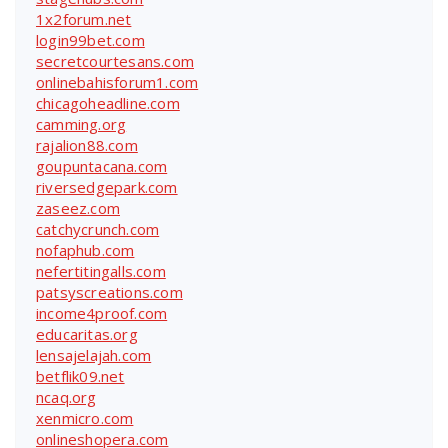
1x2forum.net
login99bet.com
secretcourtesans.com
onlinebahisforum1.com
chicagoheadline.com
camming.org
rajalion88.com
goupuntacana.com
riversedgepark.com
zaseez.com
catchycrunch.com
nofaphub.com
nefertitingalls.com
patsyscreations.com
income4proof.com
educaritas.org
lensajelajah.com
betflik09.net
ncaq.org
xenmicro.com
onlineshopera.com