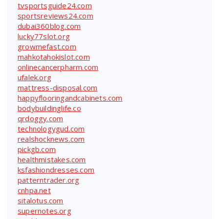
tvsportsguide24.com
sportsreviews24.com
dubai360blog.com
lucky77slot.org
growmefast.com
mahkotahokislot.com
onlinecancerpharm.com
ufalek.org
mattress-disposal.com
happyflooringandcabinets.com
bodybuildinglife.co
qrdoggy.com
technologygud.com
realshocknews.com
pickgb.com
healthmistakes.com
ksfashiondresses.com
patterntrader.org
cnhpa.net
sitalotus.com
supernotes.org