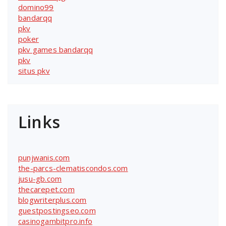
domino99
bandarqq
pkv
poker
pkv games bandarqq
pkv
situs pkv
Links
punjwanis.com
the-parcs-clematiscondos.com
jusu-gb.com
thecarepet.com
blogwriterplus.com
guestpostingseo.com
casinogambitpro.info