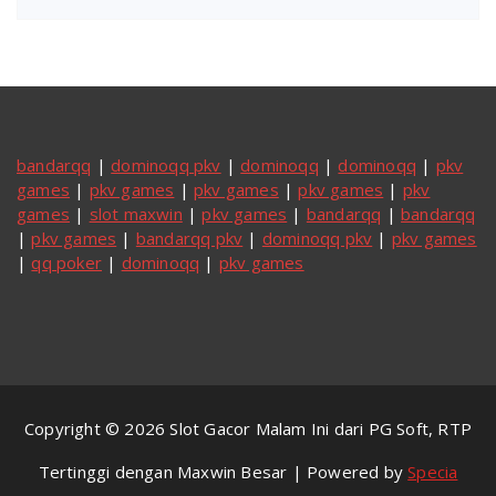
bandarqq
|
dominoqq pkv
|
dominoqq
|
dominoqq
|
pkv
games
|
pkv games
|
pkv games
|
pkv games
|
pkv
games
|
slot maxwin
|
pkv games
|
bandarqq
|
bandarqq
|
pkv games
|
bandarqq pkv
|
dominoqq pkv
|
pkv games
|
qq poker
|
dominoqq
|
pkv games
Copyright © 2026 Slot Gacor Malam Ini dari PG Soft, RTP
Tertinggi dengan Maxwin Besar | Powered by
Specia