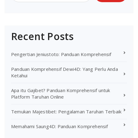
Recent Posts
Pengertian Jeniustoto: Panduan Komprehensif
Panduan Komprehensif Dewi4D: Yang Perlu Anda
Ketahui
Apa itu Gajibet? Panduan Komprehensif untuk
Platform Taruhan Online
Temukan Majestibet: Pengalaman Taruhan Terbaik
Memahami Saung4D: Panduan Komprehensif