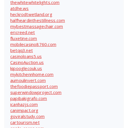
thewhitewhitelights.com
atdhe.ws
heckrodtwetland.org
halfheardinthestillness.com
mybestmassagechair.com
ericreed.net
fluxetine.com
mobilecasino8760.com
betqq3.net
casinoloans5.us
CasinoAuction.us
kipooglecouk.us
mykitchennhome.com
aumoulinvert.com
thefoodiepassport.com
superwindowproject.com
papibakigrafo.com
icanhazjs.com
canimpact.org
goviralstudy.com
cartourism.net