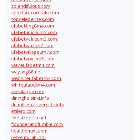
splendifulous.com
sportsrecords4u.com
topceleberites.com
ufabetting8m4.com
ufabetunionum3.com
ufabetvalueum3.com
ufabetvaultm7.com
ufabetvillageum7.com
ufabetvoicem3.com
waveufabetm4.com
wayang88.net
websiteufabetm4.com
whiteufabetm4.com
anikalappy.com
dininghelsinki.info
duanfrescariverside.info
etilerx.com
finestreplica.net
flounderandfumble.com
healthohunt.com
retefuturah.info