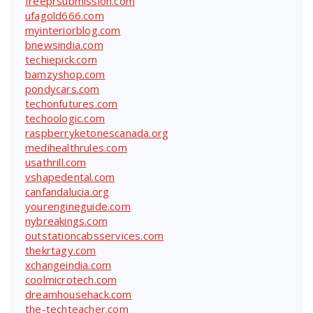
freeprsubmission.com
ufagold666.com
myinteriorblog.com
bnewsindia.com
techiepick.com
bamzyshop.com
pondycars.com
techonfutures.com
techoologic.com
raspberryketonescanada.org
medihealthrules.com
usathrill.com
vshapedental.com
canfandalucia.org
yourengineguide.com
nybreakings.com
outstationcabsservices.com
thekrtagy.com
xchangeindia.com
coolmicrotech.com
dreamhousehack.com
the-techteacher.com