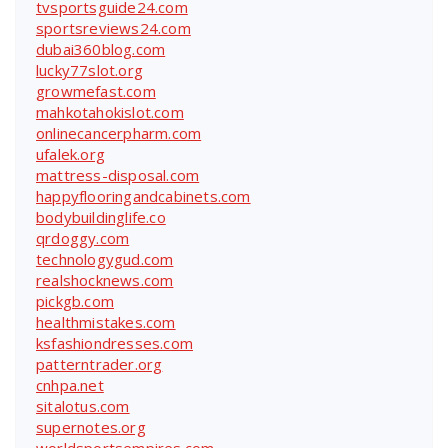
tvsportsguide24.com
sportsreviews24.com
dubai360blog.com
lucky77slot.org
growmefast.com
mahkotahokislot.com
onlinecancerpharm.com
ufalek.org
mattress-disposal.com
happyflooringandcabinets.com
bodybuildinglife.co
qrdoggy.com
technologygud.com
realshocknews.com
pickgb.com
healthmistakes.com
ksfashiondresses.com
patterntrader.org
cnhpa.net
sitalotus.com
supernotes.org
worldsportsempires.com