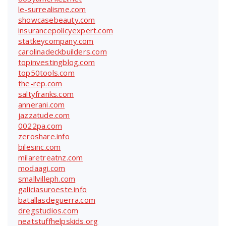
le-surrealisme.com
showcasebeauty.com
insurancepolicyexpert.com
statkeycompany.com
carolinadeckbuilders.com
topinvestingblog.com
top50tools.com
the-rep.com
saltyfranks.com
annerani.com
jazzatude.com
0022pa.com
zeroshare.info
bilesinc.com
milaretreatnz.com
modaagi.com
smallvilleph.com
galiciasuroeste.info
batallasdeguerra.com
dregstudios.com
neatstuffhelpskids.org