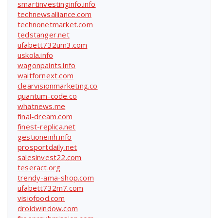
smartinvestinginfo.info
technewsalliance.com
technonetmarket.com
tedstanger.net
ufabett732um3.com
uskola.info
wagonpaints.info
waitfornext.com
clearvisionmarketing.co
quantum-code.co
whatnews.me
final-dream.com
finest-replica.net
gestioneinh.info
prosportdaily.net
salesinvest22.com
teseract.org
trendy-ama-shop.com
ufabett732m7.com
visiofood.com
droidwindow.com