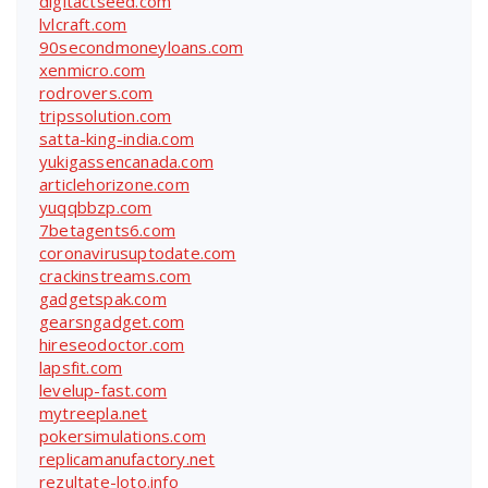
digitactseed.com
lvlcraft.com
90secondmoneyloans.com
xenmicro.com
rodrovers.com
tripssolution.com
satta-king-india.com
yukigassencanada.com
articlehorizone.com
yuqqbbzp.com
7betagents6.com
coronavirusuptodate.com
crackinstreams.com
gadgetspak.com
gearsngadget.com
hireseodoctor.com
lapsfit.com
levelup-fast.com
mytreepla.net
pokersimulations.com
replicamanufactory.net
rezultate-loto.info