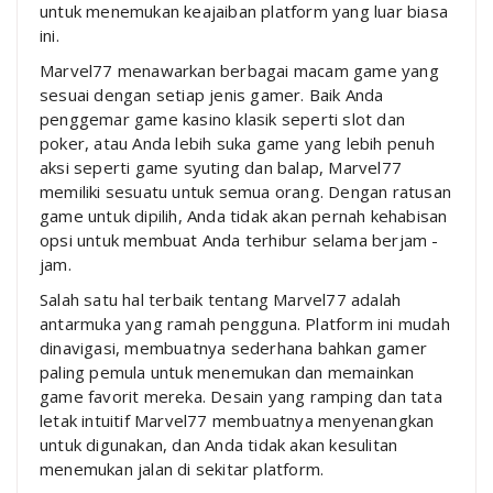
untuk menemukan keajaiban platform yang luar biasa
ini.
Marvel77 menawarkan berbagai macam game yang
sesuai dengan setiap jenis gamer. Baik Anda
penggemar game kasino klasik seperti slot dan
poker, atau Anda lebih suka game yang lebih penuh
aksi seperti game syuting dan balap, Marvel77
memiliki sesuatu untuk semua orang. Dengan ratusan
game untuk dipilih, Anda tidak akan pernah kehabisan
opsi untuk membuat Anda terhibur selama berjam -
jam.
Salah satu hal terbaik tentang Marvel77 adalah
antarmuka yang ramah pengguna. Platform ini mudah
dinavigasi, membuatnya sederhana bahkan gamer
paling pemula untuk menemukan dan memainkan
game favorit mereka. Desain yang ramping dan tata
letak intuitif Marvel77 membuatnya menyenangkan
untuk digunakan, dan Anda tidak akan kesulitan
menemukan jalan di sekitar platform.