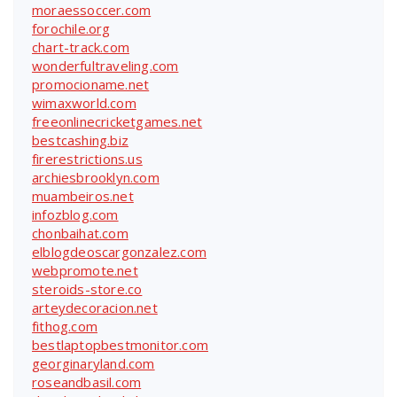
moraessoccer.com
forochile.org
chart-track.com
wonderfultraveling.com
promocioname.net
wimaxworld.com
freeonlinecricketgames.net
bestcashing.biz
firerestrictions.us
archiesbrooklyn.com
muambeiros.net
infozblog.com
chonbaihat.com
elblogdeoscargonzalez.com
webpromote.net
steroids-store.co
arteydecoracion.net
fithog.com
bestlaptopbestmonitor.com
georginaryland.com
roseandbasil.com