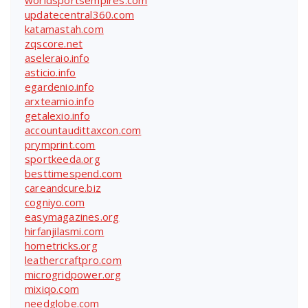
updatecentral360.com
katamastah.com
zqscore.net
aseleraio.info
asticio.info
egardenio.info
arxteamio.info
getalexio.info
accountaudittaxcon.com
prymprint.com
sportkeeda.org
besttimespend.com
careandcure.biz
cogniyo.com
easymagazines.org
hirfanjilasmi.com
hometricks.org
leathercraftpro.com
microgridpower.org
mixiqo.com
needglobe.com