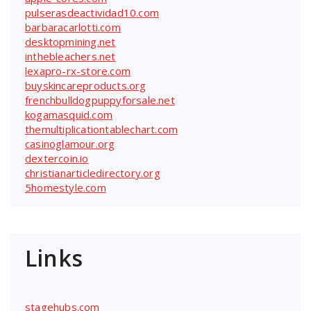
pulserasdeactividad10.com
barbaracarlotti.com
desktopmining.net
inthebleachers.net
lexapro-rx-store.com
buyskincareproducts.org
frenchbulldogpuppyforsale.net
kogamasquid.com
themultiplicationtablechart.com
casinoglamour.org
dextercoin.io
christianarticledirectory.org
5homestyle.com
Links
stagehubs.com