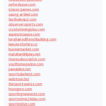
oxfordsave.com
iclassicgames.com
saung-artikel.com
fasthokivip2.com
observersports.com
cryptominingplus.com
aquinoticiaspe.com
longhairedfrenchbulldog.com
lawyersforhire.co
businemarket.com
matahari88play.net
moneydescriptor.com
youthsmagazine.com
painaidee.net
sportsdarkest.com
webtoon.biz
thesportswires.com
hyungpro.com
sportingnewsnet.com
sportstime24day.com
sporteslive.com