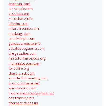
annerani.com
jazzatude.com
0022pa.com
zeroshare.info
bilesinc.com
milaretreatnz.com
modaagi.com
smallvilleph.com
galiciasuroeste.info
batallasdeguerra.com
dregstudios.com
neatstuffhelpskids.org
moraessoccer.com
forochile.org
chart-track.com
wonderfultraveling.com
promocioname.net
wimaxworld.com
freeonlinecricketgames.net
bestcashing.biz
firerestrictions.us