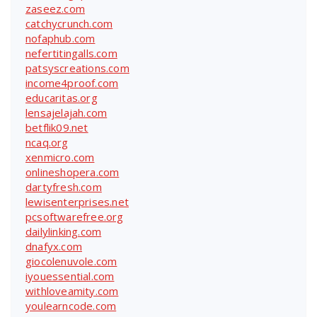
zaseez.com
catchycrunch.com
nofaphub.com
nefertitingalls.com
patsyscreations.com
income4proof.com
educaritas.org
lensajelajah.com
betflik09.net
ncaq.org
xenmicro.com
onlineshopera.com
dartyfresh.com
lewisenterprises.net
pcsoftwarefree.org
dailylinking.com
dnafyx.com
giocolenuvole.com
iyouessential.com
withloveamity.com
youlearncode.com