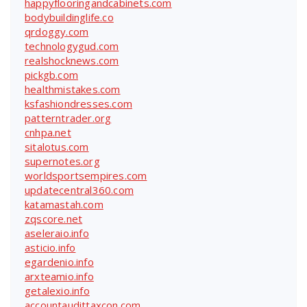
happyflooringandcabinets.com
bodybuildinglife.co
qrdoggy.com
technologygud.com
realshocknews.com
pickgb.com
healthmistakes.com
ksfashiondresses.com
patterntrader.org
cnhpa.net
sitalotus.com
supernotes.org
worldsportsempires.com
updatecentral360.com
katamastah.com
zqscore.net
aseleraio.info
asticio.info
egardenio.info
arxteamio.info
getalexio.info
accountaudittaxcon.com