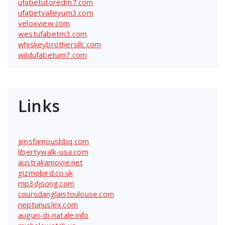
ufabetutoredm7.com
ufabetvalleyum3.com
veloxview.com
westufabetm3.com
whiskeybrothersllc.com
wildufabetum7.com
Links
jimsfamousbbq.com
libertywalk-usa.com
australiamovie.net
gizmobird.co.uk
mp3djsong.com
coursdanglaistoulouse.com
neptunuslex.com
auguri-di-natale.info