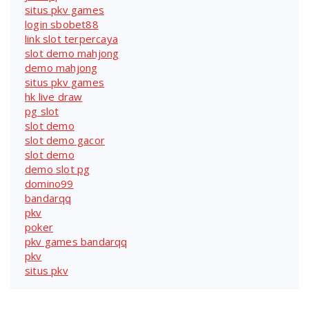
situs pkv games
login sbobet88
link slot terpercaya
slot demo mahjong
demo mahjong
situs pkv games
hk live draw
pg slot
slot demo
slot demo gacor
slot demo
demo slot pg
domino99
bandarqq
pkv
poker
pkv games bandarqq
pkv
situs pkv