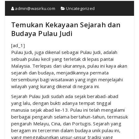
admin@wasirku.com
Uncategorized
Temukan Kekayaan Sejarah dan
Budaya Pulau Judi
[ad_1]
Pulau Judi, juga dikenal sebagai Pulau Judi, adalah
sebuah pulau kecil yang terletak di lepas pantai
Malaysia. Terlepas dari ukurannya, pulau ini kaya akan
sejarah dan budaya, menjadikannya permata
tersembunyi bagi wisatawan yang ingin menjelajahi
wilayah yang kurang dikenal di negara ini.
Sejarah Pulau Judi sudah ada sejak berabad-abad
yang lalu, dengan bukti adanya tempat tinggal
manusia sejak abad ke-13. Pulau ini telah mengalami
berbagai pengaruh selama bertahun-tahun, termasuk
pengaruh Melayu, Cina, dan Portugis. Sejarah yang
beragam ini tercermin dalam budaya unik pulau ini,
yang menggabungkan unsur-unsur tradisi yang