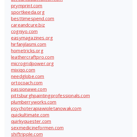
prymprint.com
sportkeeda.org
besttimespend.com
careandcure.biz
cogniyo.com
easymagazines.org
hirfanjilasmi.com
hometricks.org
leathercraftpro.com
microgridpower.org
mixiqo.com
needglobe.com
ortocoach.com
passionawe.com
pittsburghpaintingprofessionals.com
plumberryworks.com
psychoterapiawioletanowak.com
quickultimate.com
quirkyquester.com
sexmedicineformen.com
shiftripple.com