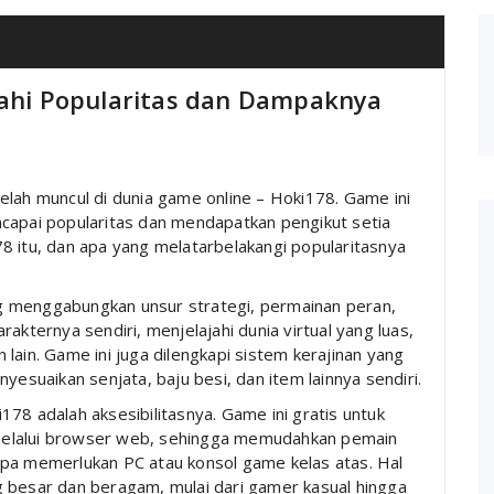
jahi Popularitas dan Dampaknya
elah muncul di dunia game online – Hoki178. Game ini
capai popularitas dan mendapatkan pengikut setia
8 itu, dan apa yang melatarbelakangi popularitasnya
g menggabungkan unsur strategi, permainan peran,
akternya sendiri, menjelajahi dunia virtual yang luas,
lain. Game ini juga dilengkapi sistem kerajinan yang
uaikan senjata, baju besi, dan item lainnya sendiri.
ki178 adalah aksesibilitasnya. Game ini gratis untuk
melalui browser web, sehingga memudahkan pemain
npa memerlukan PC atau konsol game kelas atas. Hal
 besar dan beragam, mulai dari gamer kasual hingga