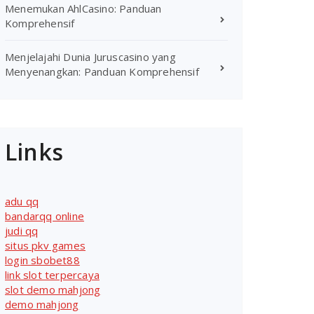
Menemukan AhlCasino: Panduan
Komprehensif
Menjelajahi Dunia Juruscasino yang
Menyenangkan: Panduan Komprehensif
Links
adu qq
bandarqq online
judi qq
situs pkv games
login sbobet88
link slot terpercaya
slot demo mahjong
demo mahjong