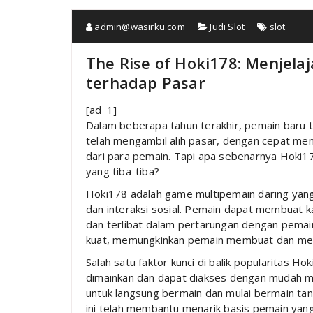
admin@wasirku.com
Judi Slot
slot
The Rise of Hoki178: Menjela
terhadap Pasar
[ad_1]
Dalam beberapa tahun terakhir, pemain baru t
telah mengambil alih pasar, dengan cepat men
dari para pemain. Tapi apa sebenarnya Hoki17
yang tiba-tiba?
Hoki178 adalah game multipemain daring yan
dan interaksi sosial. Pemain dapat membuat kar
dan terlibat dalam pertarungan dengan pemain 
kuat, memungkinkan pemain membuat dan menyes
Salah satu faktor kunci di balik popularitas Ho
dimainkan dan dapat diakses dengan mudah 
untuk langsung bermain dan mulai bermain ta
ini telah membantu menarik basis pemain yang