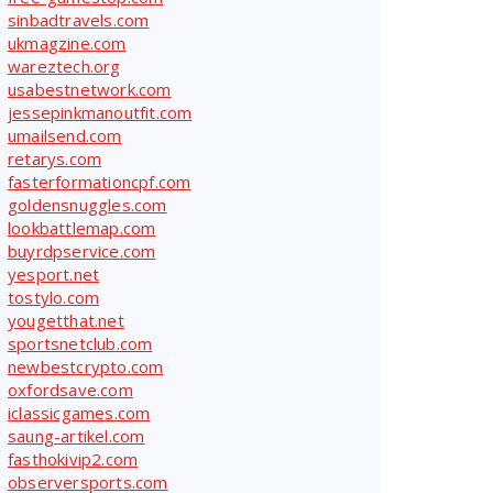
sinbadtravels.com
ukmagzine.com
wareztech.org
usabestnetwork.com
jessepinkmanoutfit.com
umailsend.com
retarys.com
fasterformationcpf.com
goldensnuggles.com
lookbattlemap.com
buyrdpservice.com
yesport.net
tostylo.com
yougetthat.net
sportsnetclub.com
newbestcrypto.com
oxfordsave.com
iclassicgames.com
saung-artikel.com
fasthokivip2.com
observersports.com