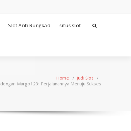
Slot Anti Rungkad
situs slot
Home
/
Judi Slot
/
 dengan Margo123: Perjalanannya Menuju Sukses