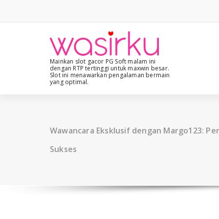
Skip
to
content
Mainkan slot gacor PG Soft malam ini
dengan RTP tertinggi untuk maxwin besar.
Slot ini menawarkan pengalaman bermain
yang optimal.
Wawancara Eksklusif dengan Margo123: Pe
Sukses