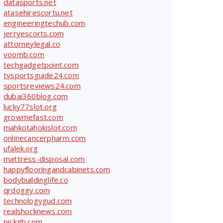
datasports.net
atasehirescortu.net
engineeringtechub.com
jerryescorts.com
attorneylegal.co
voomb.com
techgadgetpoint.com
tvsportsguide24.com
sportsreviews24.com
dubai360blog.com
lucky77slot.org
growmefast.com
mahkotahokislot.com
onlinecancerpharm.com
ufalek.org
mattress-disposal.com
happyflooringandcabinets.com
bodybuildinglife.co
qrdoggy.com
technologygud.com
realshocknews.com
pickgb.com