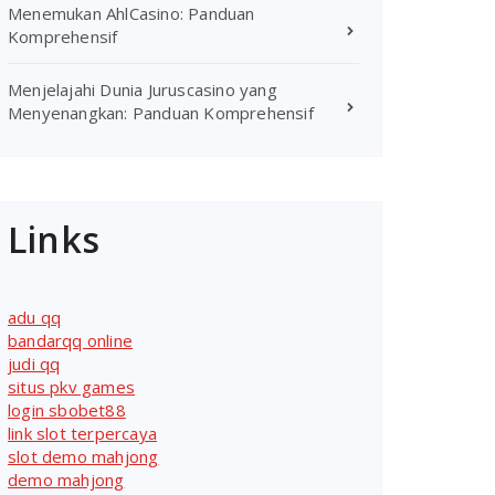
Menemukan AhlCasino: Panduan
Komprehensif
Menjelajahi Dunia Juruscasino yang
Menyenangkan: Panduan Komprehensif
Links
adu qq
bandarqq online
judi qq
situs pkv games
login sbobet88
link slot terpercaya
slot demo mahjong
demo mahjong