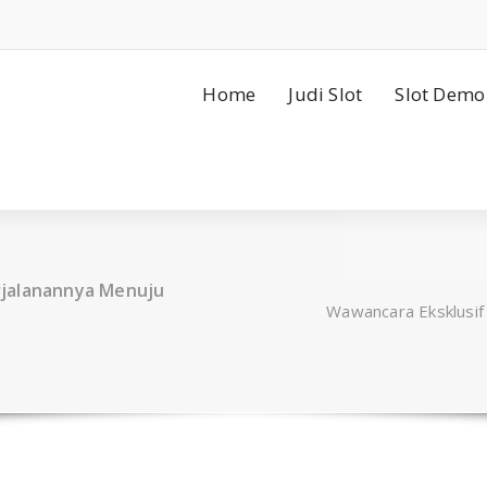
Home
Judi Slot
Slot Demo
rjalanannya Menuju
Wawancara Eksklusif