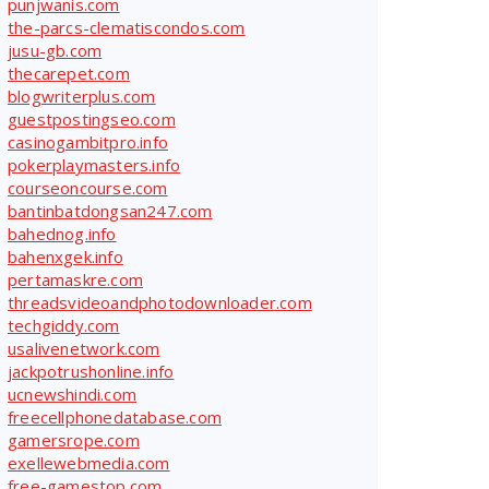
punjwanis.com
the-parcs-clematiscondos.com
jusu-gb.com
thecarepet.com
blogwriterplus.com
guestpostingseo.com
casinogambitpro.info
pokerplaymasters.info
courseoncourse.com
bantinbatdongsan247.com
bahednog.info
bahenxgek.info
pertamaskre.com
threadsvideoandphotodownloader.com
techgiddy.com
usalivenetwork.com
jackpotrushonline.info
ucnewshindi.com
freecellphonedatabase.com
gamersrope.com
exellewebmedia.com
free-gamestop.com